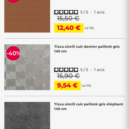
5
/
5
-
1
avis
15,50 €
12,40 €
Le ML
Tissu simili cuir damier pailleté gris
140 cm
-40%
5
/
5
-
1
avis
15,90 €
9,54 €
Le ML
Tissu simili cuir pailleté gris éléphant
140 cm