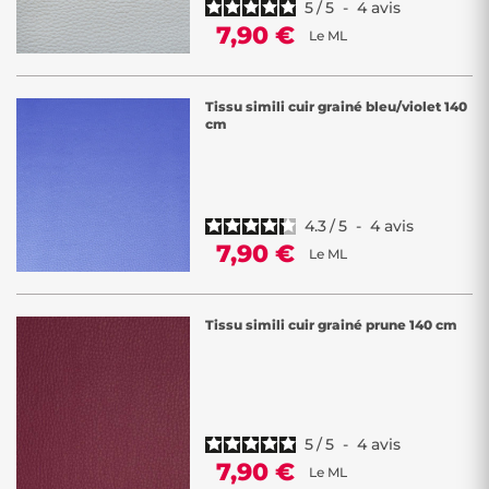
5
/
5
-
4
avis
7,90 €
Le ML
Tissu simili cuir grainé bleu/violet 140
cm
4.3
/
5
-
4
avis
7,90 €
Le ML
Tissu simili cuir grainé prune 140 cm
5
/
5
-
4
avis
7,90 €
Le ML