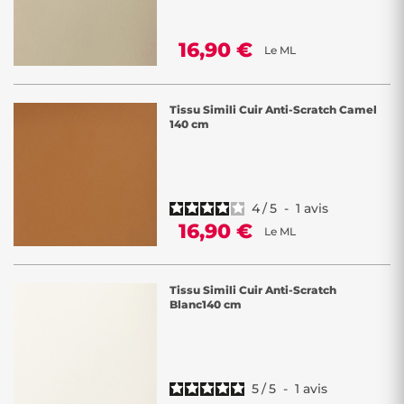
16,90 €
Le ML
Tissu Simili Cuir Anti-Scratch Camel
140 cm
4
/
5
-
1
avis
16,90 €
Le ML
Tissu Simili Cuir Anti-Scratch
Blanc140 cm
5
/
5
-
1
avis