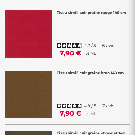
Tissu simili cuir grainé rouge 140 cm
4.7
/
5
-
6
avis
7,90 €
Le ML
Tissu simili cuir grainé brun 140 cm
4.9
/
5
-
7
avis
7,90 €
Le ML
Tissu simili cuir grainé chocolat 140