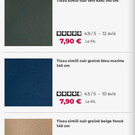
Tissu simili cuir vert kaki 140 cm
4.9
/
5
-
12
avis
7,90 €
Le ML
Tissu simili cuir grainé bleu marine
140 cm
4.5
/
5
-
10
avis
7,90 €
Le ML
Tissu simili cuir grainé beige foncé
140 cm