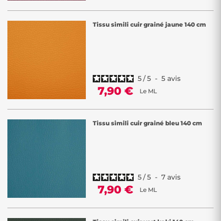
Tissu simili cuir grainé jaune 140 cm
5
/
5
-
5
avis
7,90 €
Le ML
Tissu simili cuir grainé bleu 140 cm
5
/
5
-
7
avis
7,90 €
Le ML