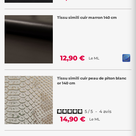
Tissu simili cuir marron 140 cm
12,90 €
Le ML
Tissu simili cuir peau de piton blanc
or 140 cm
5
/
5
-
4
avis
14,90 €
Le ML