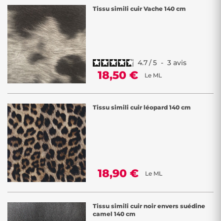
Tissu simili cuir Vache 140 cm
4.7
/
5
-
3
avis
18,50 €
Le ML
Tissu simili cuir léopard 140 cm
18,90 €
Le ML
Tissu simili cuir noir envers suédine
camel 140 cm