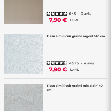
5
/
5
-
3
avis
7,90 €
Le ML
Tissu simili cuir grainé argent 140 cm
4.5
/
5
-
4
avis
7,90 €
Le ML
Tissu simili cuir grainé gris clair 140
cm