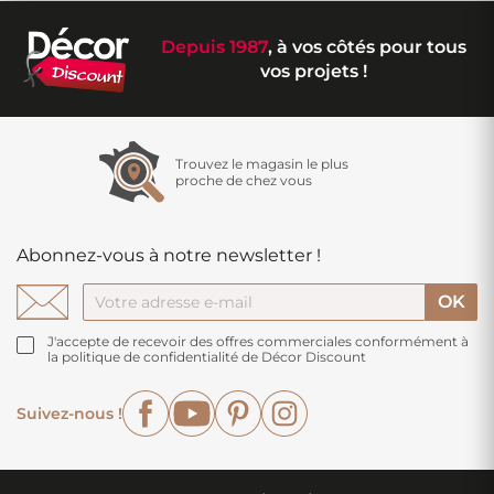
Depuis 1987
, à vos côtés pour tous
vos projets !
Trouvez le magasin le plus
proche de chez vous
Abonnez-vous à notre newsletter !
J'accepte de recevoir des offres commerciales conformément à
la politique de confidentialité de Décor Discount
Facebook
YouTube
Pinterest
Instagram
Suivez-nous !