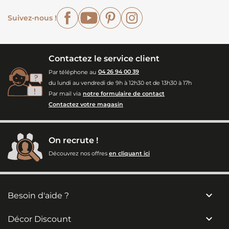
Facebook
YouTube
Pinterest
Instagram
Suivez-nous !
Contactez le service client
Par téléphone au
04 26 94 00 39
du lundi au vendredi de 9h à 12h30 et de 13h30 à 17h
Par mail via
notre formulaire de contact
Contactez votre magasin
On recrute !
Découvrez nos offres
en cliquant ici

Besoin d'aide ?

Décor Discount