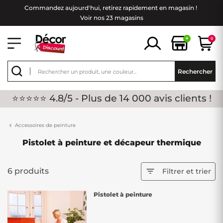
Commandez aujourd'hui, retirez rapidement en magasin !
Voir nos 23 magasins
+
0
Rechercher
⭐⭐⭐⭐⭐ 4.8/5 - Plus de 14 000 avis clients !
Accessoires de peinture
Pistolet à peinture et décapeur thermique
6 produits

Filtrer et trier
Pistolet à peinture