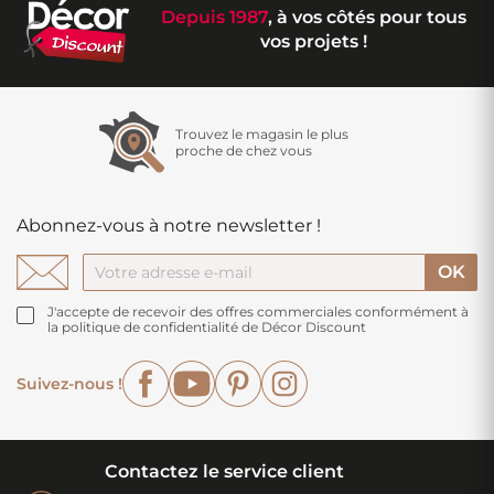
Depuis 1987
, à vos côtés pour tous
vos projets !
Trouvez le magasin le plus
proche de chez vous
Abonnez-vous à notre newsletter !
J'accepte de recevoir des offres commerciales conformément à
la politique de confidentialité de Décor Discount
Facebook
YouTube
Pinterest
Instagram
Suivez-nous !
Contactez le service client