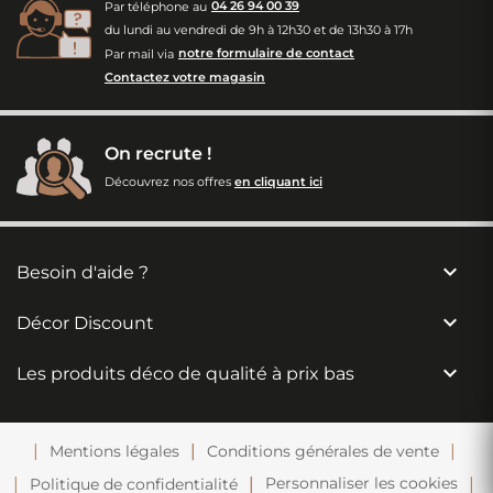
Par téléphone au
04 26 94 00 39
du lundi au vendredi de 9h à 12h30 et de 13h30 à 17h
Par mail via
notre formulaire de contact
Contactez votre magasin
On recrute !
Découvrez nos offres
en cliquant ici

Besoin d'aide ?

Décor Discount

Les produits déco de qualité à prix bas
Mentions légales
Conditions générales de vente
Personnaliser les cookies
Politique de confidentialité