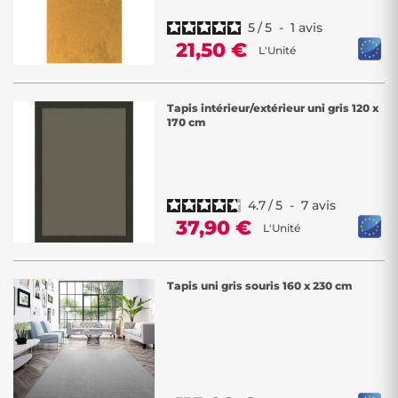
5
/
5
-
1
avis
21,50 €
L'Unité
Tapis intérieur/extérieur uni gris 120 x
170 cm
4.7
/
5
-
7
avis
37,90 €
L'Unité
Tapis uni gris souris 160 x 230 cm