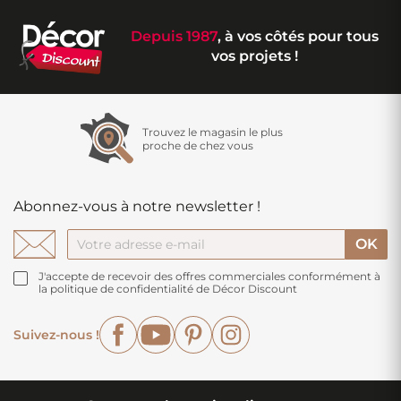
Depuis 1987
, à vos côtés pour tous
vos projets !
Trouvez le magasin le plus
proche de chez vous
Abonnez-vous à notre newsletter !
J'accepte de recevoir des offres commerciales conformément à
la politique de confidentialité de Décor Discount
Facebook
YouTube
Pinterest
Instagram
Suivez-nous !