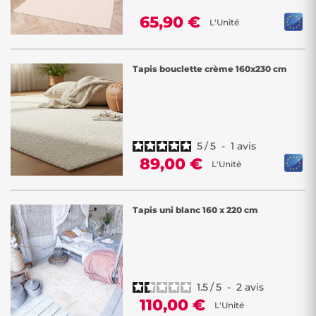
65,90 €
L'Unité
Tapis bouclette crème 160x230 cm
5
/
5
-
1
avis
89,00 €
L'Unité
Tapis uni blanc 160 x 220 cm
1.5
/
5
-
2
avis
110,00 €
L'Unité