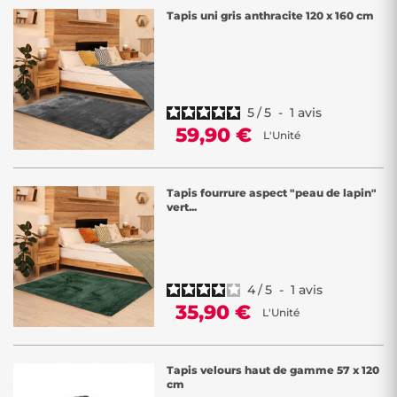
Tapis uni gris anthracite 120 x 160 cm
5
/
5
-
1
avis
59,90 €
L'Unité
Tapis fourrure aspect "peau de lapin"
vert...
4
/
5
-
1
avis
35,90 €
L'Unité
Tapis velours haut de gamme 57 x 120
cm