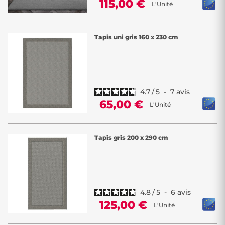
115,00 €
L'Unité
Tapis uni gris 160 x 230 cm
4.7
/
5
-
7
avis
65,00 €
L'Unité
Tapis gris 200 x 290 cm
4.8
/
5
-
6
avis
125,00 €
L'Unité