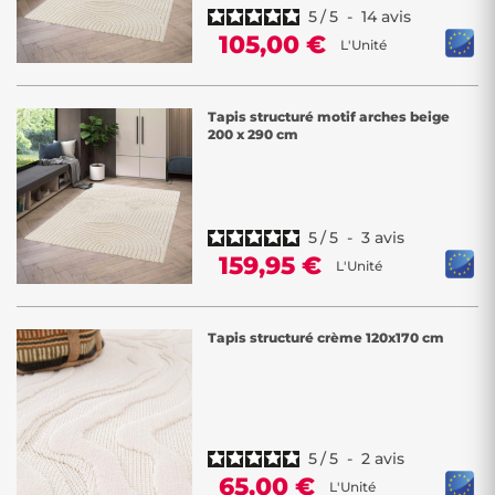
5
/
5
-
14
avis
105,00 €
L'Unité
Tapis structuré motif arches beige
200 x 290 cm
5
/
5
-
3
avis
159,95 €
L'Unité
Tapis structuré crème 120x170 cm
5
/
5
-
2
avis
65,00 €
L'Unité