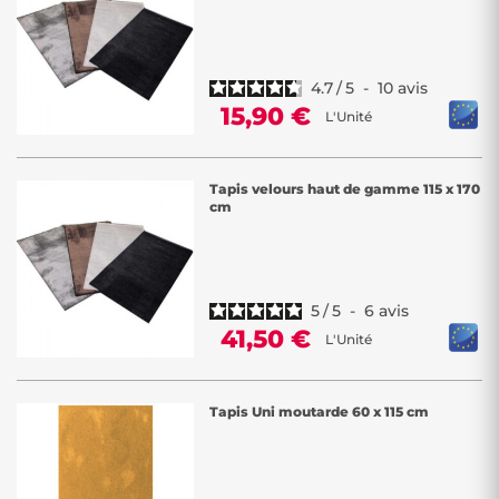
4.7
/
5
-
10
avis
15,90 €
L'Unité
Tapis velours haut de gamme 115 x 170
cm
5
/
5
-
6
avis
41,50 €
L'Unité
Tapis Uni moutarde 60 x 115 cm