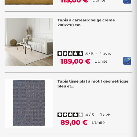
115,00 €
L'Unité
Tapis à carreaux beige crème
200x290 cm
5
/
5
-
1
avis
189,00 €
L'Unité
Tapis tissé plat à motif géométrique
bleu et...
4
/
5
-
1
avis
89,00 €
L'Unité