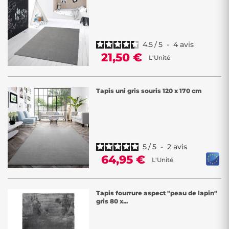
4.5
/
5
-
4
avis
21,50 €
L'Unité
Tapis uni gris souris 120 x 170 cm
5
/
5
-
2
avis
64,95 €
L'Unité
Tapis fourrure aspect "peau de lapin"
gris 80 x...