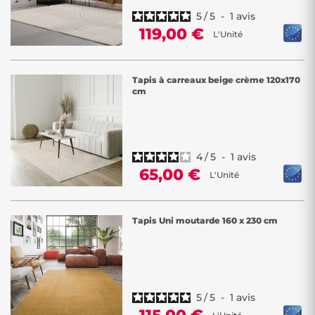
5
/
5
-
1
avis
119,00 €
L'Unité
Tapis à carreaux beige crème 120x170
cm
4
/
5
-
1
avis
65,00 €
L'Unité
Tapis Uni moutarde 160 x 230 cm
5
/
5
-
1
avis