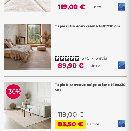
119,00 €
L'Unité
Tapis ultra doux crème 160x230 cm
5
/
5
-
3
avis
89,90 €
L'Unité
Tapis à carreaux beige crème 160x230
cm
-30%
119,00 €
83,50 €
L'Unité