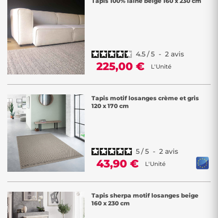
Tapis 100% laine beige 160 x 230 cm
4.5
/
5
-
2
avis
225,00 €
L'Unité
Tapis motif losanges crème et gris
120 x 170 cm
5
/
5
-
2
avis
43,90 €
L'Unité
Tapis sherpa motif losanges beige
160 x 230 cm