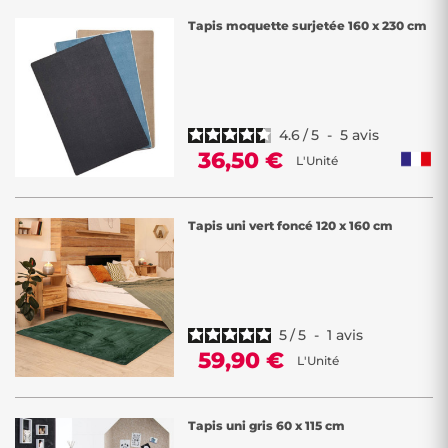
Tapis moquette surjetée 160 x 230 cm
4.6
/
5
-
5
avis
36,50 €
L'Unité
Tapis uni vert foncé 120 x 160 cm
5
/
5
-
1
avis
59,90 €
L'Unité
Tapis uni gris 60 x 115 cm