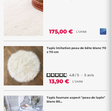
175,00 €
L'Unité
Tapis imitation peau de bête blanc 70
x 70 cm
4.8
/
5
-
5
avis
13,90 €
L'Unité
Tapis fourrure aspect "peau de lapin"
blanc 80...