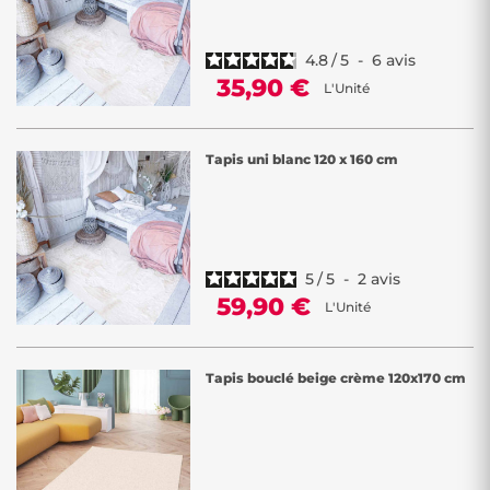
4.8
/
5
-
6
avis
35,90 €
L'Unité
Tapis uni blanc 120 x 160 cm
5
/
5
-
2
avis
59,90 €
L'Unité
Tapis bouclé beige crème 120x170 cm