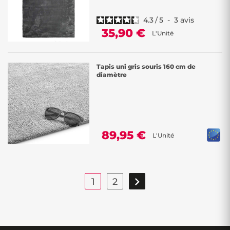
4.3
/
5
-
3
avis
35,90 €
L'Unité
Tapis uni gris souris 160 cm de
diamètre
89,95 €
L'Unité

1
2