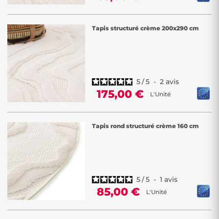
Tapis structuré crème 200x290 cm
5
/
5
-
2
avis
175,00 €
L'Unité
Tapis rond structuré crème 160 cm
5
/
5
-
1
avis
85,00 €
L'Unité