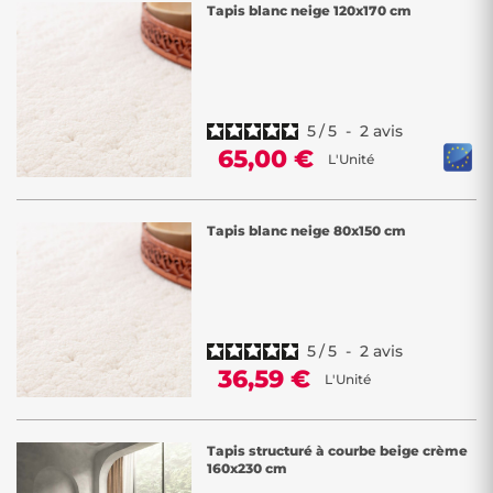
Tapis blanc neige 120x170 cm
5
/
5
-
2
avis
65,00 €
L'Unité
Tapis blanc neige 80x150 cm
5
/
5
-
2
avis
36,59 €
L'Unité
Tapis structuré à courbe beige crème
160x230 cm