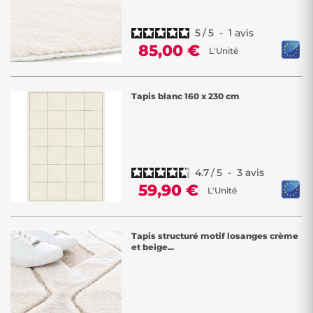
5
/
5
-
1
avis
85,00 €
L'Unité
Tapis blanc 160 x 230 cm
4.7
/
5
-
3
avis
59,90 €
L'Unité
Tapis structuré motif losanges crème
et beige...