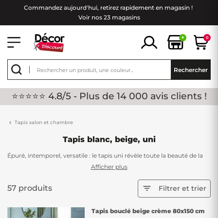
Commandez aujourd'hui, retirez rapidement en magasin !
Voir nos 23 magasins
+
0
Rechercher
⭐⭐⭐⭐⭐ 4.8/5 - Plus de 14 000 avis clients !
Tapis salon et chambre
Tapis blanc, beige, uni
Épuré, intemporel, versatile : le tapis uni révèle toute la beauté de la
simplicité avec Décor Discount. Sans motifs ni fioritures, ces modèles
Afficher plus
misent sur la pureté des couleurs et la qualité des matières pour
sublimer vos intérieurs avec une élégance discrète mais remarquable.
57 produits

Filtrer et trier
SIMPLICITÉ QUI FAIT TOUT
Tapis bouclé beige crème 80x150 cm
Un tapis uni ne se contente pas d'occuper l'espace : il le structure,