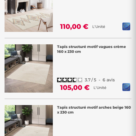
110,00 €
L'Unité
Tapis structuré motif vagues crème
160 x 230 cm
3.7
/
5
-
6
avis
105,00 €
L'Unité
Tapis structuré motif arches beige 160
x 230 cm