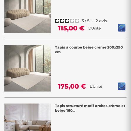
3
/
5
-
2
avis
115,00 €
L'Unité
Tapis à courbe beige crème 200x290
cm
175,00 €
L'Unité
Tapis structuré motif arches crème et
beige 160...