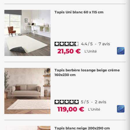
Tapis Uni blanc 60 x 115 cm
4.4
/
5
-
7
avis
21,50 €
L'Unité
Tapis berbère losange beige crème
160x230 cm
5
/
5
-
2
avis
119,00 €
L'Unité
Tapis blanc neige 200x290 cm