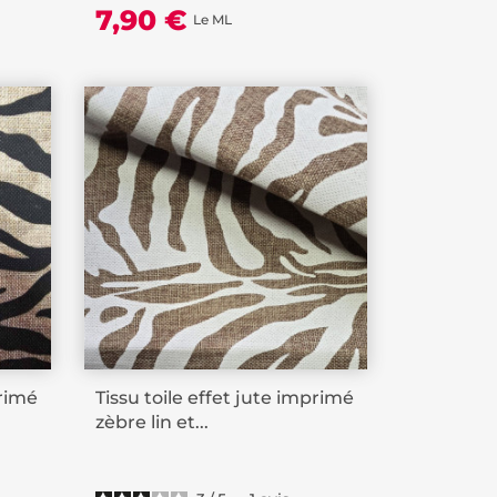
7,90 €
Le ML
primé
Tissu toile effet jute imprimé
zèbre lin et...