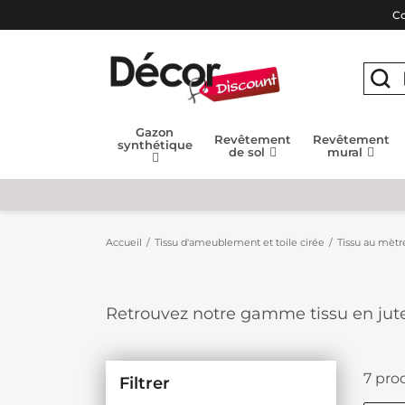
Co
Gazon
Revêtement
Revêtement
synthétique
de sol
mural
Accueil
Tissu d'ameublement et toile cirée
Tissu au mètr
Retrouvez notre gamme tissu en jute
toutes vos créations maison. Une gam
petit prix.
7 prod
Filtrer