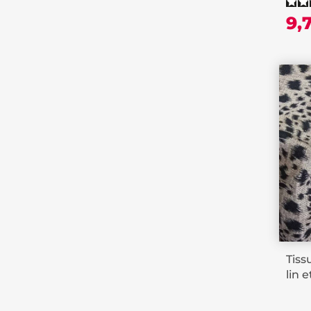
9,
Tiss
lin 