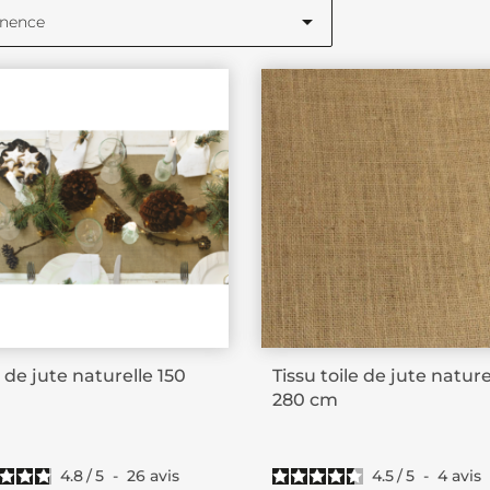

inence
e de jute naturelle 150
Tissu toile de jute nature
280 cm
4.8
/
5
-
26
avis
4.5
/
5
-
4
avis