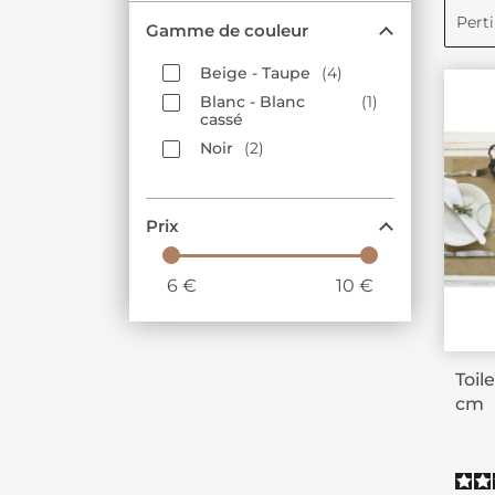
Pert
Gamme de couleur
Beige - Taupe
4
Blanc - Blanc
1
cassé
Noir
2
Prix
6
€
10
€
Toil
cm