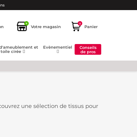
ins
+
0
on
Votre magasin
Panier
 d'ameublement et
Evènementiel
Conseils
toile cirée
de pros
ouvrez une sélection de tissus pour
tivité et créer des pièces uniques à