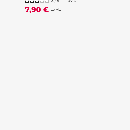
3
/
5
-
1
avis
7,90 €
Le ML