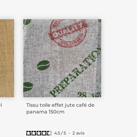
l
Tissu toile effet jute café de
panama 150cm
4.5
/
5
-
2
avis