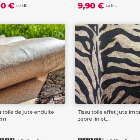
90 €
9,90 €
Le ML
Le ML
u toile de jute enduite
Tissu toile effet jute im
 cm
zèbre lin et...