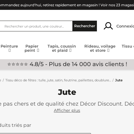
mmandez aujourd'hui, retirez rapidement en magasin !
Voir nos 23 magas
Connexi
Rechercher
Peinture
Papier
Tapis, coussin
Rideau, voilage
Tissu
peint
et plaid
et store
⭐⭐⭐⭐⭐ 4.8/5 - Plus de 14 000 avis clients !
e
Tissu déco de fêtes : tulle, jute, satin, feutrine, paillettes, doublure...
Jute
Jute
 pas chers et de qualité chez Décor Discount. Déc
me naturelle pour laissez libre court à votre créa
Afficher plus
uits triés par