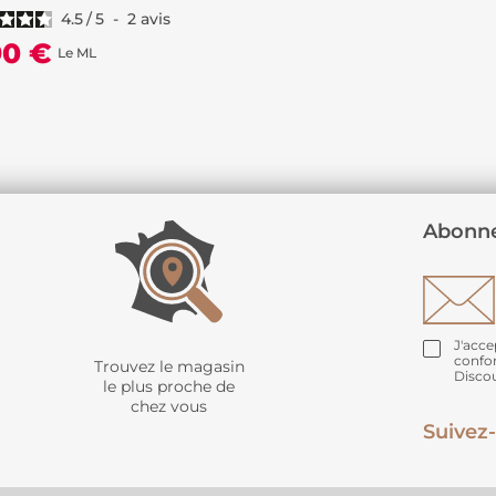
4.5
/
5
-
2
avis
90 €
Le ML
Abonne
J'acce
confo
Trouvez le magasin
Disco
le plus proche de
chez vous
Suivez-