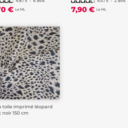
4.8
/
5
-
6
avis
4.5
/
5
-
2
avis
70 €
7,90 €
Le ML
Le ML
u toile imprimé léopard
et noir 150 cm