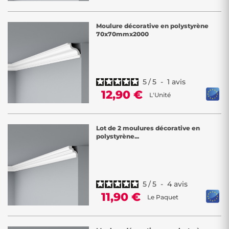
Moulure décorative en polystyrène
70x70mmx2000
5
/
5
-
1
avis
12,90 €
L'Unité
Lot de 2 moulures décorative en
polystyrène...
5
/
5
-
4
avis
11,90 €
Le Paquet