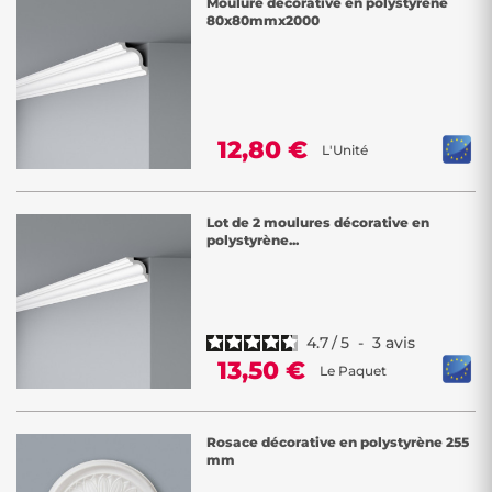
Moulure décorative en polystyrène
80x80mmx2000
12,80 €
L'Unité
Lot de 2 moulures décorative en
polystyrène...
4.7
/
5
-
3
avis
13,50 €
Le Paquet
Rosace décorative en polystyrène 255
mm