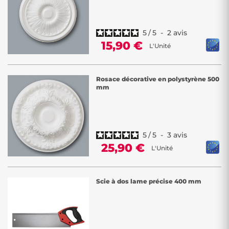
5
/
5
-
2
avis
15,90 €
L'Unité
Rosace décorative en polystyrène 500
mm
5
/
5
-
3
avis
25,90 €
L'Unité
Scie à dos lame précise 400 mm