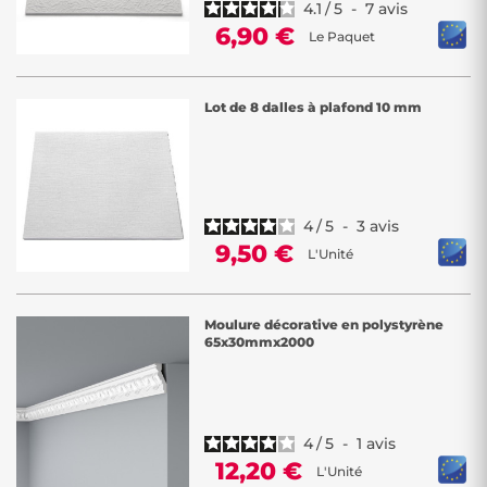
4.1
/
5
-
7
avis
6,90 €
Le Paquet
Lot de 8 dalles à plafond 10 mm
4
/
5
-
3
avis
9,50 €
L'Unité
Moulure décorative en polystyrène
65x30mmx2000
4
/
5
-
1
avis
12,20 €
L'Unité