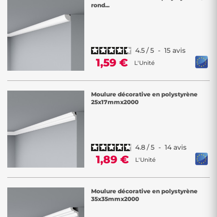
rond...
4.5
/
5
-
15
avis
1,59 €
L'Unité
Moulure décorative en polystyrène
25x17mmx2000
4.8
/
5
-
14
avis
1,89 €
L'Unité
Moulure décorative en polystyrène
35x35mmx2000