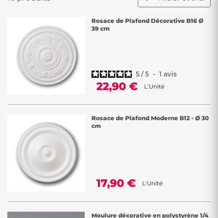
Rosace de Plafond Décorative B16 Ø
39 cm
5
/
5
-
1
avis
22,90 €
L'Unité
Rosace de Plafond Moderne B12 - Ø 30
cm
17,90 €
L'Unité
Moulure décorative en polystyrène 1/4