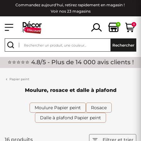
Commandez aujourd'hui, retirez rapidement en magasin !
Voir nos 23 magasins
+
0
Rechercher
⭐⭐⭐⭐⭐ 4.8/5 - Plus de 14 000 avis clients !
Papier peint
Moulure, rosace et dalle à plafond
Moulure Papier peint
Rosace
Dalle à plafond Papier peint
16 produits

Filtrer et trier