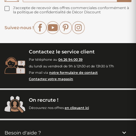
J'accepte de recevoir des offres commerciales conformément à
la politique de confidentialité de Décor Discount
Facebook
YouTube
Pinterest
Instagram
Suivez-nous !
Contactez le service client
Par téléphone au
04 26 94 00 39
du lundi au vendredi de 9h à 12h30 et de 13h30 à 17h
Par mail via
notre formulaire de contact
Contactez votre magasin
On recrute !
Découvrez nos offres
en cliquant ici

Besoin d'aide ?