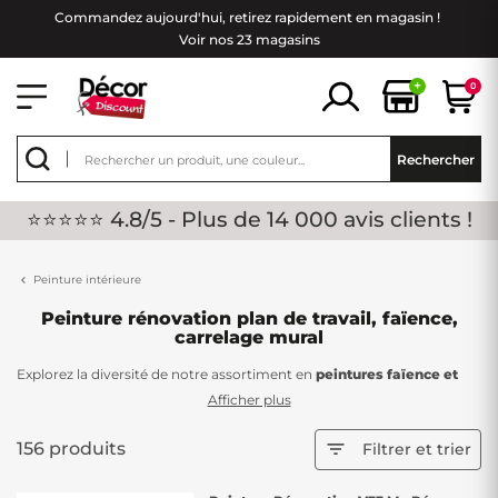
Commandez aujourd'hui, retirez rapidement en magasin !
Voir nos 23 magasins
+
0
Rechercher
⭐⭐⭐⭐⭐ 4.8/5 - Plus de 14 000 avis clients !
Peinture intérieure
Peinture rénovation plan de travail, faïence,
carrelage mural
Explorez la diversité de notre assortiment en
peintures faïence et
carrelage mural
chez Décor Discount, une solution pratique pour
Afficher plus
rafraîchir l'apparence des carreaux de votre salle de bain ou de votre
cuisine sans engager de
gros travaux
.
156 produits

Filtrer et trier
Offrant une alternative rapide et économique, notre sélection de