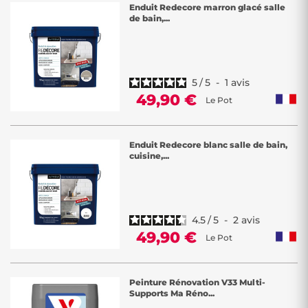
Enduit Redecore marron glacé salle
de bain,...
5
/
5
-
1
avis
49,90 €
Le Pot
Enduit Redecore blanc salle de bain,
cuisine,...
4.5
/
5
-
2
avis
49,90 €
Le Pot
Peinture Rénovation V33 Multi-
Supports Ma Réno...