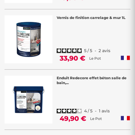
Vernis de finition carrelage & mur 1L
5
/
5
-
2
avis
33,90 €
Le Pot
Enduit Redecore effet béton salle de
bain,...
4
/
5
-
1
avis
49,90 €
Le Pot