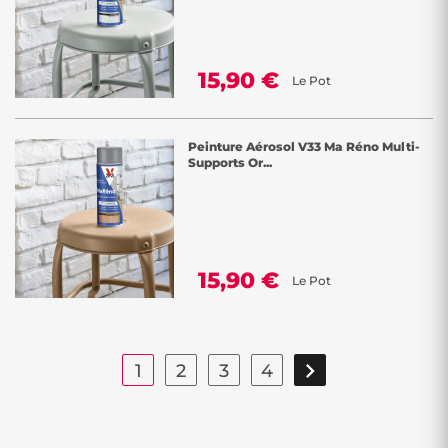
15,90 €
Le Pot
Peinture Aérosol V33 Ma Réno Multi-
Supports Or...
15,90 €
Le Pot

1
2
3
4