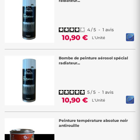
radiateur...
Notre sélection de coloris classiques, comprenant des nuances de
gris, de blanc et de noir, offre une palette neutre et élégante. Ces
teintes sont parfaitement adaptées pour intégrer vos radiateurs de
manière harmonieuse dans votre décoration intérieure. Que ce soit
pour une ambiance moderne et épurée ou un style plus traditionnel,
4
/
5
-
1
avis
nos coloris classiques sauront répondre à toutes vos besoins
10,90 €
L'Unité
esthétiques.
Chez Décor Discount, nous vous offrons la possibilité de rendre vos
radiateurs aussi sympathiques que performants. Nos produits de
Bombe de peinture aérosol spécial
qualité sont spécialement formulés pour
résister aux contraintes
radiateur...
des températures élevées
tout en assurant un rendu esthétique
impeccable. Transformez vos radiateurs en éléments élégants de
votre décoration intérieure avec nos peintures haute température,
disponibles à des prix attractifs chez Décor Discount. Faites de la
fonctionnalité une expression artistique avec nos solutions de qualité.
5
/
5
-
1
avis
10,90 €
L'Unité
Peinture température absolue noir
antirouille