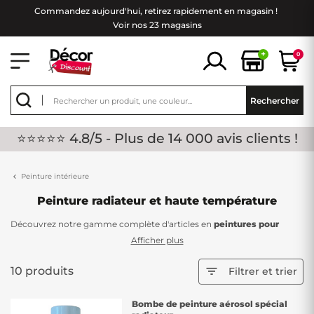
Commandez aujourd'hui, retirez rapidement en magasin !
Voir nos 23 magasins
+
0
Rechercher
⭐⭐⭐⭐⭐ 4.8/5 - Plus de 14 000 avis clients !
Peinture intérieure
Peinture radiateur et haute température
Découvrez notre gamme complète d'articles en
peintures pour
radiateurs et hautes températures
chez Décor Discount, une
Afficher plus
combinaison parfaite entre qualité et tarifs bas. Embellissez
l'esthétique de vos radiateurs en toute simplicité grâce à nos
10 produits

Filtrer et trier
peintures spécialement conçues pour résister aux températures
élevées.
Bombe de peinture aérosol spécial