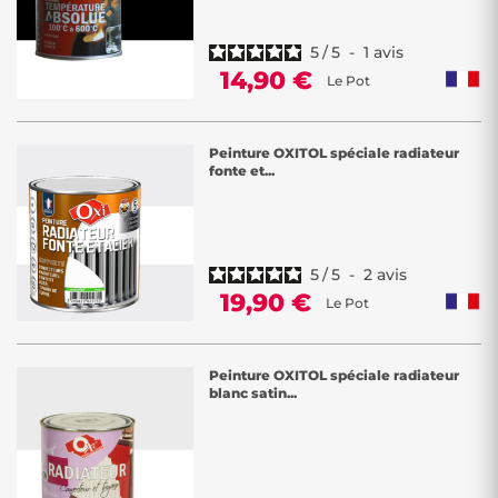
5
/
5
-
1
avis
14,90 €
Le Pot
Peinture OXITOL spéciale radiateur
fonte et...
5
/
5
-
2
avis
19,90 €
Le Pot
Peinture OXITOL spéciale radiateur
blanc satin...