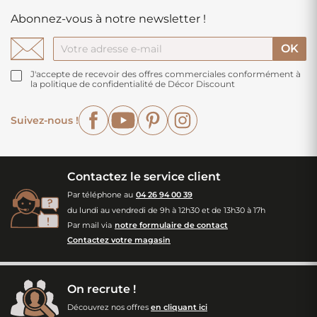
Abonnez-vous à notre newsletter !
J'accepte de recevoir des offres commerciales conformément à
la politique de confidentialité de Décor Discount
Facebook
YouTube
Pinterest
Instagram
Suivez-nous !
Contactez le service client
Par téléphone au
04 26 94 00 39
du lundi au vendredi de 9h à 12h30 et de 13h30 à 17h
Par mail via
notre formulaire de contact
Contactez votre magasin
On recrute !
Découvrez nos offres
en cliquant ici