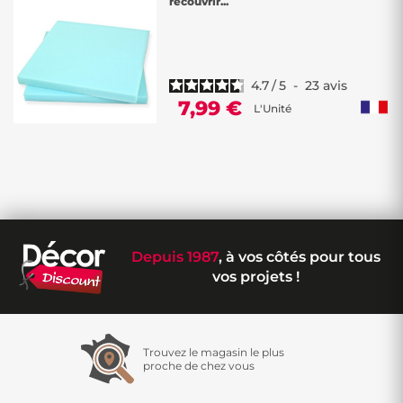
recouvrir...
Chez Décor Discount, nous mettons l'accent sur la diversité et la
qualité de nos matériaux de rembourrage pour répondre à vos
besoins créatifs. Que vous soyez passionné par la couture,
l'ameublement ou la décoration, notre
sélection de rembourrage
offre des options polyvalentes pour vos projets DIY.
4.7
/
5
-
23
avis
Que vous souhaitiez créer des coussins moelleux ou réaliser des
7,99 €
L'Unité
projets de décoration uniques, nous avons les matériaux qu'il vous
faut ! N'attendez plus pour concrétiser vos projets créatifs. Faites
votre choix parmi notre assortiment varié chez Décor Discount et
profitez d'une expérience d'achat abordable et de qualité pour toutes
vos réalisations.
Depuis 1987
, à vos côtés pour tous
vos projets !
Trouvez le magasin le plus
proche de chez vous