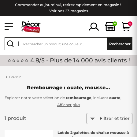
Commandez aujourd'hui, retirez rapidement en magasin !
Voir nos 23 magasins
+
0
Rechercher
⭐⭐⭐⭐⭐ 4.8/5 - Plus de 14 000 avis clients !
Coussin
Rembourrage : ouate, mousse...
Explorez notre vaste sélection de
rembourrage
, incluant
ouate
,
mousse
et bien plus, à prix bas et de bonne qualité chez Décor
Afficher plus
Discount. Parfait pour une multitude de réalisations, que ce soit en
ameublement, pour l'habillement ou la décoration, notre
1 produit

Filtrer et trier
rembourrage est la matière indispensable pour doubler, garnir ou
capitonner vos projets !
Lot de 2 galettes de chaise mousse à