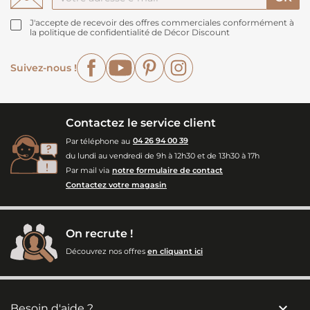
J'accepte de recevoir des offres commerciales conformément à
la politique de confidentialité de Décor Discount
Facebook
YouTube
Pinterest
Instagram
Suivez-nous !
Contactez le service client
Par téléphone au
04 26 94 00 39
du lundi au vendredi de 9h à 12h30 et de 13h30 à 17h
Par mail via
notre formulaire de contact
Contactez votre magasin
On recrute !
Découvrez nos offres
en cliquant ici

Besoin d'aide ?