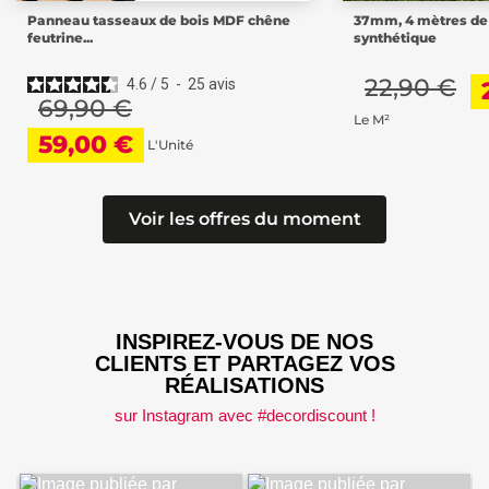
e
37mm, 4 mètres de large - Cool Gazon
39mm, 4 mètre
synthétique
Gazon...
22,90 €
21,90 €
18,90 
Le M²
Le M²
Voir les offres du moment
INSPIREZ-VOUS DE NOS
CLIENTS ET PARTAGEZ VOS
RÉALISATIONS
sur Instagram avec #decordiscount !