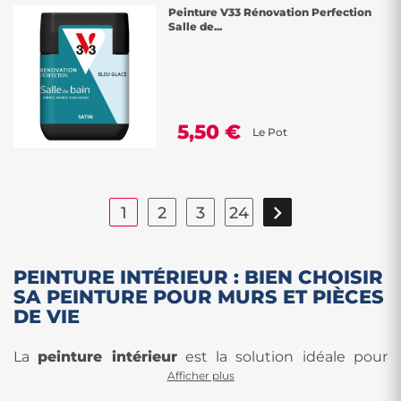
Peinture V33 Rénovation Perfection
Salle de...
5,50 €
Le Pot

1
2
3
24
PEINTURE INTÉRIEUR : BIEN CHOISIR
SA PEINTURE POUR MURS ET PIÈCES
DE VIE
La
peinture intérieur
est la solution idéale pour
Afficher plus
rénover, rafraîchir ou transformer un espace de vie.