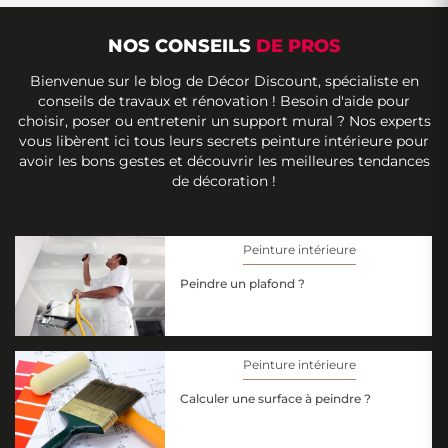
Que ce soit pour une
peinture mur intérieur
, un
projet de
peinture appartement
ou la rénovation
NOS CONSEILS
DE PROS
complète d’une
maison
, le choix d’une peinture
Bienvenue sur le blog de Décor Discount, spécialiste en
adaptée garantit un rendu esthétique, durable et
conseils de travaux et rénovation ! Besoin d'aide pour
facile à entretenir.
choisir, poser ou entretenir un support mural ? Nos experts
vous libèrent ici tous leurs secrets peinture intérieure pour
avoir les bons gestes et découvrir les meilleures tendances
Cette catégorie regroupe une large sélection de
de décoration !
peintures intérieures pas chères et
performantes
, conçues pour répondre aux
exigences des murs, plafonds et surfaces
Peinture intérieure
intérieures. Les produits proposés conviennent
Peindre un plafond ?
aussi bien aux projets de rénovation qu’aux
constructions neuves.
Peinture intérieure
PEINTURE MUR INTÉRIEUR : UNE
SOLUTION ADAPTÉE À CHAQUE
Calculer une surface à peindre ?
PIÈCE