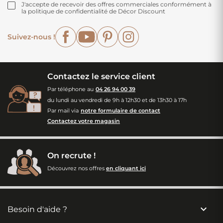
J'accepte de recevoir des offres commerciales conformément à
la politique de confidentialité de Décor Discount
Facebook
YouTube
Pinterest
Instagram
Suivez-nous !
Contactez le service client
Par téléphone au
04 26 94 00 39
du lundi au vendredi de 9h à 12h30 et de 13h30 à 17h
Par mail via
notre formulaire de contact
Contactez votre magasin
On recrute !
Découvrez nos offres
en cliquant ici

Besoin d'aide ?