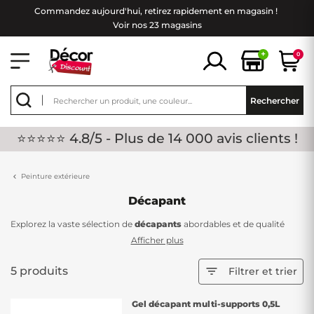
Commandez aujourd'hui, retirez rapidement en magasin !
Voir nos 23 magasins
+
0
Rechercher
⭐⭐⭐⭐⭐ 4.8/5 - Plus de 14 000 avis clients !
Peinture extérieure
Décapant
Explorez la vaste sélection de
décapants
abordables et de qualité
chez Décor Discount. Notre gamme de
décapants
est spécialement
Afficher plus
formulée
pour divers types de bois
, éliminant en profondeur
plusieurs couches de peinture, lasures, vernis ou vitrificateurs sur une
5 produits

Filtrer et trier
multitude de supports. L'application de notre
décapant est à la fois
facile et non coulante
, offrant une solution pratique pour la
Gel décapant multi-supports 0,5L
restauration de vos surfaces.