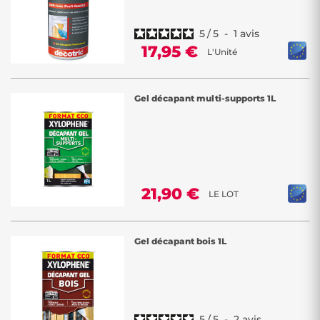
5
/
5
-
1
avis
17,95 €
L'Unité
Gel décapant multi-supports 1L
21,90 €
LE LOT
Gel décapant bois 1L
5
/
5
-
2
avis