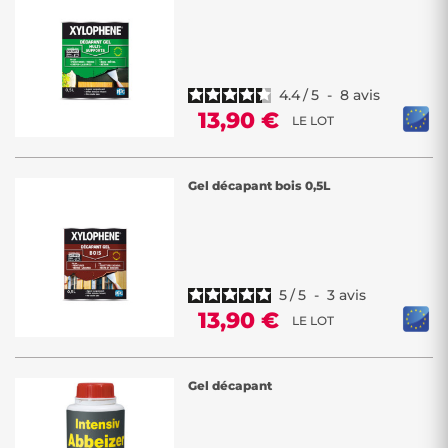
Essayez-les et adoptez-les pour leur efficacité inégalée ! Tout cela à un
petit prix que seul Décor Discount peut vous offrir. Transformez vos
projets de décapage en une expérience aisée et économique avec
notre gamme de décapants de qualité supérieure.
4.4
/
5
-
8
avis
13,90 €
LE LOT
Gel décapant bois 0,5L
5
/
5
-
3
avis
13,90 €
LE LOT
Gel décapant