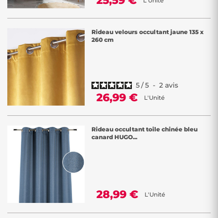
25,59 €
L'Unité
Rideau velours occultant jaune 135 x
260 cm
5
/
5
-
2
avis
26,99 €
L'Unité
Rideau occultant toile chinée bleu
canard HUGO...
28,99 €
L'Unité