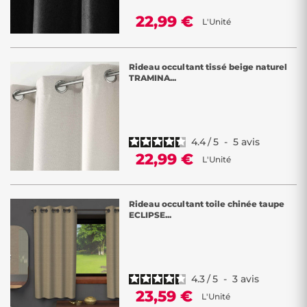
22,99 €
L'Unité
Rideau occultant tissé beige naturel
TRAMINA...
4.4
/
5
-
5
avis
22,99 €
L'Unité
Rideau occultant toile chinée taupe
ECLIPSE...
4.3
/
5
-
3
avis
23,59 €
L'Unité