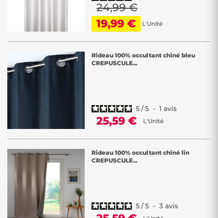
24,99 €
19,99 €
L'Unité
Rideau 100% occultant chiné bleu
CREPUSCULE...
5
/
5
-
1
avis
25,59 €
L'Unité
Rideau 100% occultant chiné lin
CREPUSCULE...
5
/
5
-
3
avis