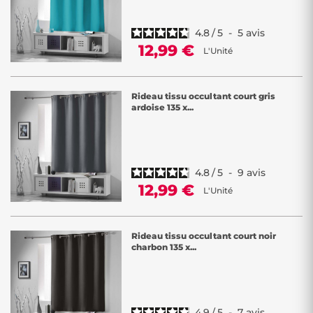
4.8
/
5
-
5
avis
12,99 €
L'Unité
Rideau tissu occultant court gris
ardoise 135 x...
4.8
/
5
-
9
avis
12,99 €
L'Unité
Rideau tissu occultant court noir
charbon 135 x...
4.9
/
5
-
7
avis