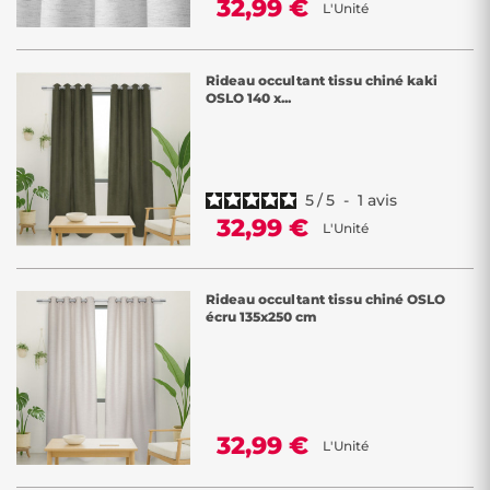
32,99 €
L'Unité
Rideau occultant tissu chiné kaki
OSLO 140 x...
5
/
5
-
1
avis
32,99 €
L'Unité
Rideau occultant tissu chiné OSLO
écru 135x250 cm
32,99 €
L'Unité