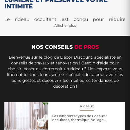
INTIMITÉ
Le rideau occultant est conçu pour réduire
Afficher plus
fortement, voire bloquer totalement, la lumière
naturelle selon le tissu choisi. Il permet de créer une
atmosphère plus confortable dans les pièces où
NOS CONSEILS
DE PROS
l'obscurité est recherchée, comme les chambres, les
Bienvenue sur le blog de Décor Discount, spécialiste en
salles de projection ou les espaces de repos.
conseils de travaux et rénovation ! Besoin d'aide pour
choisir, poser ou entretenir un rideau ? Nos experts vous
Au-delà de son pouvoir occultant, il contribue
libèrent ici tous leurs secrets spécial rideau pour avoir les
bons gestes et découvrir les meilleures tendances de
également à protéger votre intérieur des regards
décoration !
extérieurs et participe à créer une ambiance plus
chaleureuse. Grâce à une large variété de matières,
de coloris et de finitions, le rideau occultant trouve
Rideaux
facilement sa place dans une décoration
Les différents types de rideaux :
occultant, thermique, voilage…
contemporaine comme plus classique.