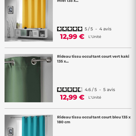
miel 135 x...
le
rideau occultant
s'adapte à tous les styles de décoration tout
en offrant un excellent confort au quotidien.
5
/
5
-
4
avis
12,99 €
L'Unité
Rideau tissu occultant court vert kaki
135 x...
4.6
/
5
-
5
avis
12,99 €
L'Unité
Rideau tissu occultant court bleu 135 x
180 cm