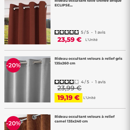
Rideau occultant toile chinée brique
ECLIPSE...
5
/
5
-
1
avis
23,59 €
L'Unité
Rideau occultant velours à relief gris
135x260 cm
-20%
4
/
5
-
1
avis
23,99 €
19,19 €
L'Unité
Rideau occultant velours à relief
camel 135x240 cm
-20%