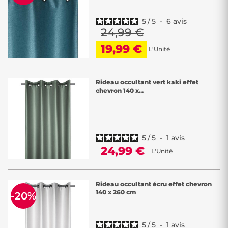
5
/
5
-
6
avis
24,99 €
19,99 €
L'Unité
Rideau occultant vert kaki effet
chevron 140 x...
5
/
5
-
1
avis
24,99 €
L'Unité
Rideau occultant écru effet chevron
140 x 260 cm
-20%
5
/
5
-
1
avis