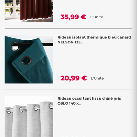
35,99 €
L'Unité
Rideau isolant thermique bleu canard
NELSON 135...
20,99 €
L'Unité
Rideau occultant tissu chiné gris
OSLO 140 x...