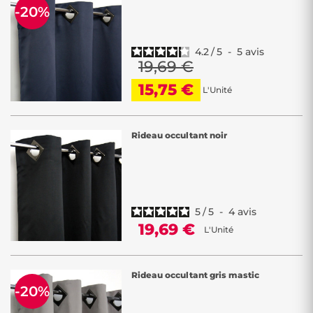
-20%
4.2
/
5
-
5
avis
19,69 €
15,75 €
L'Unité
Rideau occultant noir
5
/
5
-
4
avis
19,69 €
L'Unité
Rideau occultant gris mastic
-20%