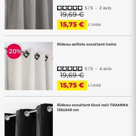
5
/
5
-
2
avis
19,69 €
15,75 €
L'Unité
Rideau œillets occultant ivoire
-20%
5
/
5
-
4
avis
19,69 €
15,75 €
L'Unité
Rideau occultant tissé noir TRAMINA
135x240 cm