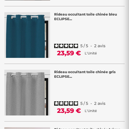
Rideau occultant toile chinée bleu
ECLIPSE...
5
/
5
-
2
avis
23,59 €
L'Unité
Rideau occultant toile chinée gris
ECLIPSE...
5
/
5
-
2
avis
23,59 €
L'Unité