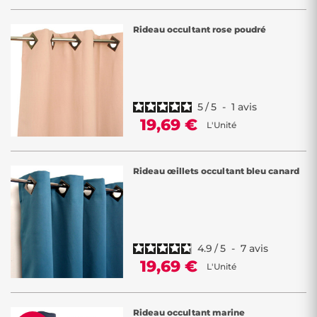
Rideau occultant rose poudré
5
/
5
-
1
avis
19,69 €
L'Unité
Rideau œillets occultant bleu canard
4.9
/
5
-
7
avis
19,69 €
L'Unité
Rideau occultant marine