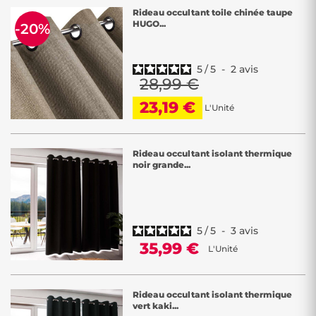
Rideau occultant toile chinée taupe
HUGO...
-20%
5
/
5
-
2
avis
28,99 €
23,19 €
L'Unité
Rideau occultant isolant thermique
noir grande...
5
/
5
-
3
avis
35,99 €
L'Unité
Rideau occultant isolant thermique
vert kaki...