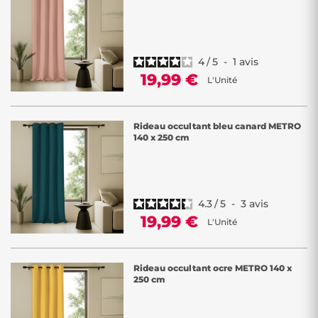
4
/
5
-
1
avis
19,99 €
L'Unité
Rideau occultant bleu canard METRO
140 x 250 cm
4.3
/
5
-
3
avis
19,99 €
L'Unité
Rideau occultant ocre METRO 140 x
250 cm