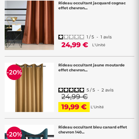
Rideau occultant jacquard cognac
effet chevron...
1
/
5
-
1
avis
24,99 €
L'Unité
Rideau occultant jaune moutarde
effet chevron...
-20%
5
/
5
-
2
avis
24,99 €
19,99 €
L'Unité
Rideau occultant bleu canard effet
chevron 140...
-20%