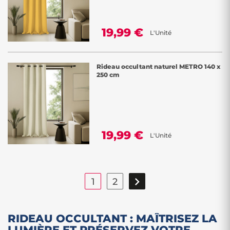
19,99 €
L'Unité
Rideau occultant naturel METRO 140 x
250 cm
19,99 €
L'Unité

1
2
RIDEAU OCCULTANT : MAÎTRISEZ LA
LUMIÈRE ET PRÉSERVEZ VOTRE