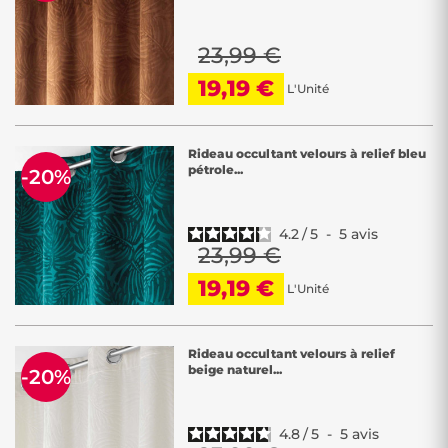
23,99 €
19,19 €
L'Unité
Rideau occultant velours à relief bleu
pétrole...
-20%
4.2
/
5
-
5
avis
23,99 €
19,19 €
L'Unité
Rideau occultant velours à relief
beige naturel...
-20%
4.8
/
5
-
5
avis