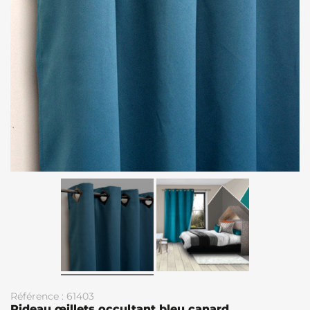
Référence : 61403
Rideau œillets occultant bleu canard