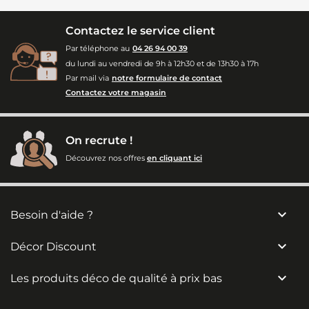
Contactez le service client
Par téléphone au
04 26 94 00 39
du lundi au vendredi de 9h à 12h30 et de 13h30 à 17h
Par mail via
notre formulaire de contact
Contactez votre magasin
On recrute !
Découvrez nos offres
en cliquant ici

Besoin d'aide ?

Décor Discount

Les produits déco de qualité à prix bas