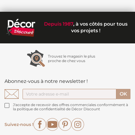
Depuis 1987
, à vos côtés pour tous
vos projets !
Trouvez le magasin le plus
proche de chez vous
Abonnez-vous à notre newsletter !
J'accepte de recevoir des offres commerciales conformément à
la politique de confidentialité de Décor Discount
Facebook
YouTube
Pinterest
Instagram
Suivez-nous !