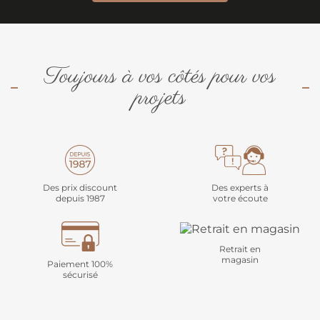
Toujours à vos côtés pour vos
projets
Des prix discount
Des experts à
depuis 1987
votre écoute
Retrait en
magasin
Paiement 100%
sécurisé