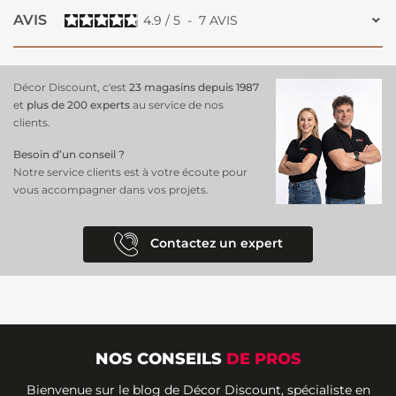
AVIS
4.9
/
5
-
7
AVIS
Décor Discount, c'est
23 magasins depuis 1987
et
plus de 200 experts
au service de nos
clients.
Besoin d’un conseil ?
Notre service clients est à votre écoute pour
vous accompagner dans vos projets.
Contactez un expert
NOS CONSEILS
DE PROS
Bienvenue sur le blog de Décor Discount, spécialiste en