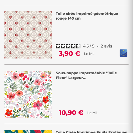
Toile cirée imprimé géométrique
rouge 140 cm
4.5
/
5
-
2
avis
3,90 €
Le ML
Sous-nappe Imperméable "Jolie
Fleur" Largeur...
10,90 €
Le ML
Toile Cirée Imprimée Fruits Exotiques