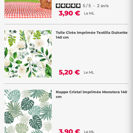
5
/
5
-
2
avis
3,90 €
Le ML
Toile Cirée Imprimée Textilia Dulcette
140 cm
5,20 €
Le ML
Nappe Cristal Imprimée Monstera 140
cm
3,90 €
Le ML