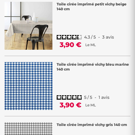
Toile cirée imprimé petit vichy beige
140 cm
4.3
/
5
-
3
avis
3,90 €
Le ML
Toile cirée imprimé vichy bleu marine
140 cm
5
/
5
-
1
avis
3,90 €
Le ML
Toile cirée imprimé vichy gris 140 cm