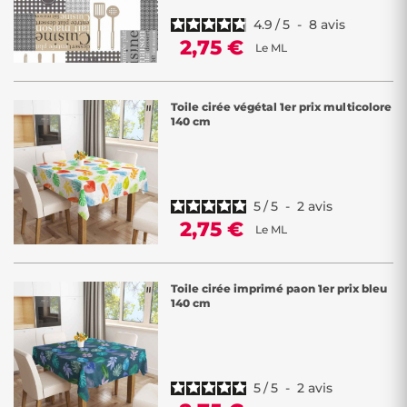
4.9
/
5
-
8
avis
2,75 €
Le ML
Toile cirée végétal 1er prix multicolore
140 cm
5
/
5
-
2
avis
2,75 €
Le ML
Toile cirée imprimé paon 1er prix bleu
140 cm
5
/
5
-
2
avis