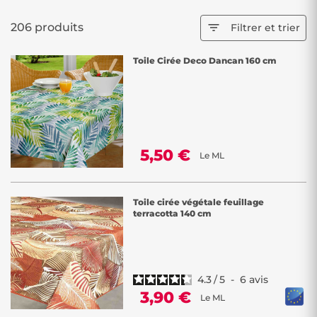
206 produits

Filtrer et trier
Toile Cirée Deco Dancan 160 cm
5,50 €
Le ML
Toile cirée végétale feuillage
terracotta 140 cm
4.3
/
5
-
6
avis
3,90 €
Le ML