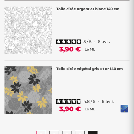
Toile cirée argent et blanc 140 cm
5
/
5
-
6
avis
3,90 €
Le ML
Toile cirée végétal gris et or 140 cm
4.8
/
5
-
6
avis
3,90 €
Le ML