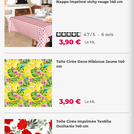
Nappe imprimé vichy rouge 140 cm
4.7
/
5
-
6
avis
3,90 €
Le ML
Toile Cirée Deco Hibiscus Jaune 140
cm
3,90 €
Le ML
Toile Cirée Imprimée Textilia
Occitanie 140 cm