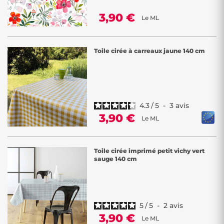
3,90 €
Le ML
Toile cirée à carreaux jaune 140 cm
4.3
/
5
-
3
avis
3,90 €
Le ML
Toile cirée imprimé petit vichy vert
sauge 140 cm
5
/
5
-
2
avis
3,90 €
Le ML