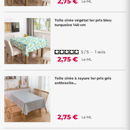
2,75 €
Le ML
Toile cirée végétal 1er prix bleu
turquoise 140 cm
5
/
5
-
1
avis
2,75 €
Le ML
Toile cirée à rayure 1er prix gris
anthracite...
2,75 €
Le ML