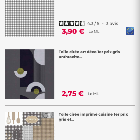
4.3
/
5
-
3
avis
3,90 €
Le ML
Toile cirée art déco 1er prix gris
anthracite...
2,75 €
Le ML
Toile cirée imprimé cuisine 1er prix
gris et...