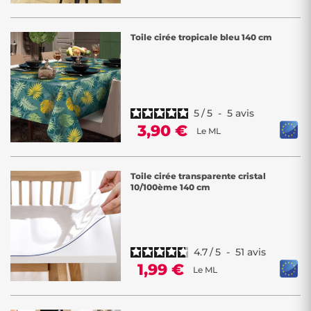
Toile cirée tropicale bleu 140 cm
5
/
5
-
5
avis
3,90 €
Le ML
Toile cirée transparente cristal
10/100ème 140 cm
4.7
/
5
-
51
avis
1,99 €
Le ML