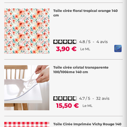
Toile cirée floral tropical orange 140
cm
4.8
/
5
-
4
avis
3,90 €
Le ML
Toile cirée cristal transparente
100/100ème 140 cm
4.7
/
5
-
32
avis
15,50 €
Le ML
Toile Cirée Imprimée Vichy Rouge 140