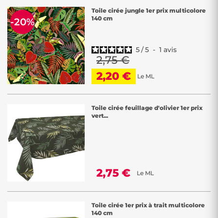
Toile cirée jungle 1er prix multicolore
140 cm
-20%
5
/
5
-
1
avis
2,75 €
2,20 €
Le ML
Toile cirée feuillage d'olivier 1er prix
vert...
2,75 €
Le ML
Toile cirée 1er prix à trait multicolore
140 cm