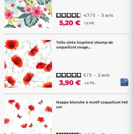
4.7
/
5
-
3
avis
5,20 €
Le ML
Toile cirée imprimé champ de
coquelicot rouge...
5
/
5
-
2
avis
3,90 €
Le ML
Nappe blanche à motif coquelicot 140
cm