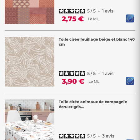
5
/
5
-
1
avis
2,75 €
Le ML
Toile cirée feuillage beige et blanc 140
cm
5
/
5
-
1
avis
3,90 €
Le ML
Toile cirée animaux de compagnie
écru et gris...
5
/
5
-
3
avis