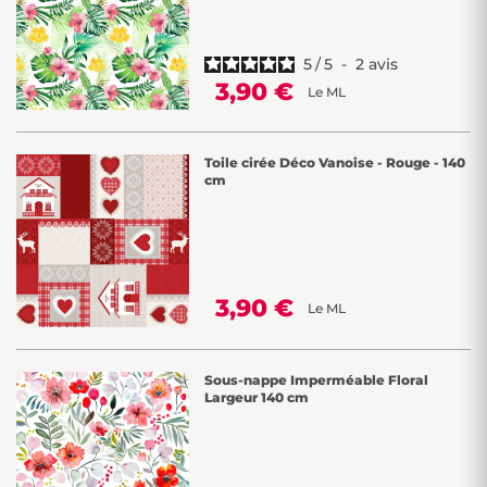
5
/
5
-
2
avis
3,90 €
Le ML
Toile cirée Déco Vanoise - Rouge - 140
cm
3,90 €
Le ML
Sous-nappe Imperméable Floral
Largeur 140 cm