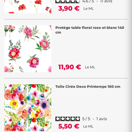
4.6
/
5
-
11
avis
3,90 €
Le ML
Protège table floral rose et blanc 140
cm
11,90 €
Le ML
Toile Cirée Deco Printemps 160 cm
5
/
5
-
1
avis
5,50 €
Le ML