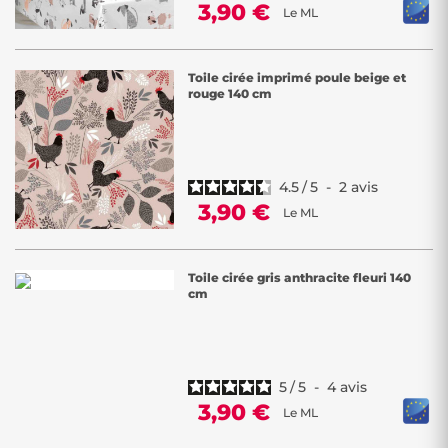
3,90 €
Le ML
Toile cirée imprimé poule beige et
rouge 140 cm
4.5
/
5
-
2
avis
3,90 €
Le ML
Toile cirée gris anthracite fleuri 140
cm
5
/
5
-
4
avis
3,90 €
Le ML