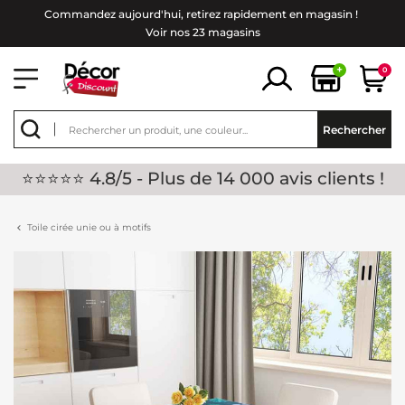
Commandez aujourd'hui, retirez rapidement en magasin !
Voir nos 23 magasins
+
0
Rechercher
⭐⭐⭐⭐⭐ 4.8/5 - Plus de 14 000 avis clients !
Toile cirée unie ou à motifs