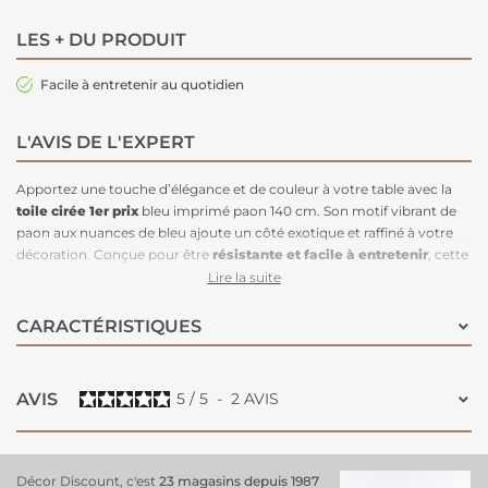
LES + DU PRODUIT
Facile à entretenir au quotidien
L'AVIS DE L'EXPERT
Apportez une touche d’élégance et de couleur à votre table avec la
toile cirée 1er prix
bleu imprimé paon 140 cm. Son motif vibrant de
paon aux nuances de bleu ajoute un côté exotique et raffiné à votre
décoration. Conçue pour être
résistante et facile à entretenir
, cette
toile cirée protège efficacement votre table
des taches et des
Lire la suite
éclaboussures, tout en étant simple à nettoyer. Avec une largeur de
140 cm, elle s’adapte facilement à tous types de tables. Parfaite pour
CARACTÉRISTIQUES
sublimer votre intérieur
avec une touche de couleur et de
sophistication à petit prix !
AVIS
5
/
5
-
2
AVIS
Décor Discount, c'est
23 magasins depuis 1987