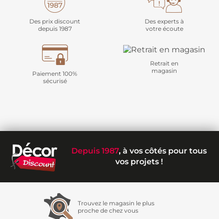
Des prix discount
Des experts à
depuis 1987
votre écoute
Retrait en
magasin
Paiement 100%
sécurisé
Depuis 1987
, à vos côtés pour tous
vos projets !
Trouvez le magasin le plus
proche de chez vous