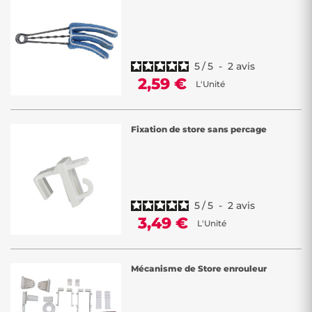
Chez Décor Discount, nous comprenons que les accessoires sont
essentiels à la bonne tenue de vos stores. C'est pourquoi nous
proposons une variété d'accessoires de qualité à des tarifs
compétitifs. Que vous cherchiez des attaches, des mécanismes de
remplacement, ou d'autres éléments pour personnaliser vos stores,
5
/
5
-
2
avis
notre sélection complète a tout ce dont vous avez besoin.
2,59 €
L'Unité
Explorez notre gamme d'accessoires pour stores chez Décor
Discount et donnez une nouvelle vie à vos stores tout en respectant
votre budget. Embellissez votre espace avec nos accessoires pour
Fixation de store sans percage
stores à petit prix, disponibles dès maintenant !
5
/
5
-
2
avis
3,49 €
L'Unité
Mécanisme de Store enrouleur