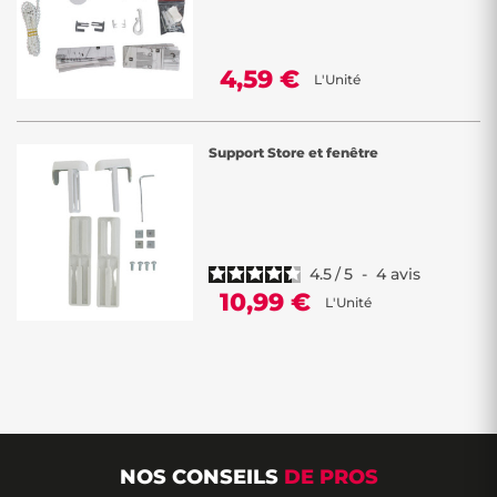
4,59 €
L'Unité
Support Store et fenêtre
4.5
/
5
-
4
avis
10,99 €
L'Unité
NOS CONSEILS
DE PROS