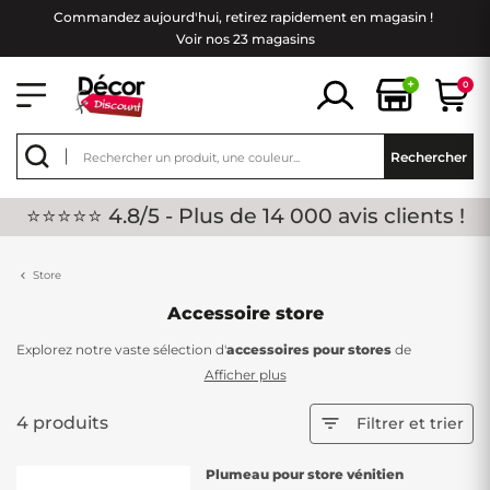
Commandez aujourd'hui, retirez rapidement en magasin !
Voir nos 23 magasins
+
0
Rechercher
⭐⭐⭐⭐⭐ 4.8/5 - Plus de 14 000 avis clients !
Store
Accessoire store
Explorez notre vaste sélection d'
accessoires pour stores
de
différents coloris chez Décor Discount. Les accessoires jouent un rôle
Afficher plus
crucial dans la stabilité et l'esthétique de vos stores. Découvrez une
gamme complète d'accessoires en stock, offerts à des prix
4 produits

Filtrer et trier
imbattables, répondant à toutes vos aspirations en matière de
décoration !
Plumeau pour store vénitien