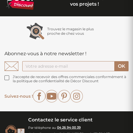
vos projets !
Trouvez le magasin le plus
proche de chez vous
Abonnez-vous à notre newsletter !
J'accepte de recevoir des offres commerciales conformément à
la politique de confidentialité de Décor Discount
Facebook
YouTube
Pinterest
Instagram
Suivez-nous !
Contactez le service client
Par téléphone au
04 26 94 00 39