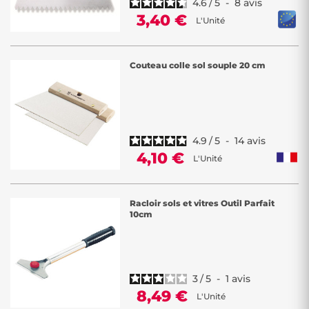
4.6
/
5
-
8
avis
3,40 €
L'Unité
Couteau colle sol souple 20 cm
4.9
/
5
-
14
avis
4,10 €
L'Unité
Racloir sols et vitres Outil Parfait
10cm
3
/
5
-
1
avis
8,49 €
L'Unité