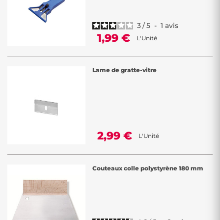
3
/
5
-
1
avis
1,99 €
L'Unité
Lame de gratte-vitre
2,99 €
L'Unité
Couteaux colle polystyrène 180 mm