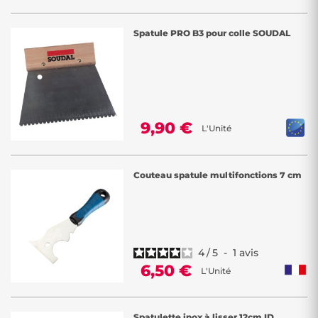
Spatule PRO B3 pour colle SOUDAL
9,90 €
L'Unité
Couteau spatule multifonctions 7 cm
4
/
5
-
1
avis
6,50 €
L'Unité
Spatulette inox à lisser 12cm ID