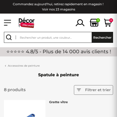
Commandez aujourd'hui, retirez rapidement en magasin !
Voir nos 23 magasins
+
0
Rechercher
⭐⭐⭐⭐⭐ 4.8/5 - Plus de 14 000 avis clients !
Accessoires de peinture
Spatule à peinture
8 produits

Filtrer et trier
Gratte vitre