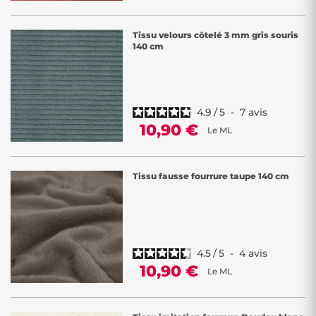
Tissu velours côtelé 3 mm gris souris
140 cm
4.9
/
5
-
7
avis
10,90 €
Le ML
Tissu fausse fourrure taupe 140 cm
4.5
/
5
-
4
avis
10,90 €
Le ML