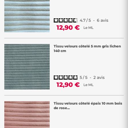
4.7
/
5
-
6
avis
12,90 €
Le ML
Tissu velours côtelé 5 mm gris lichen
140 cm
5
/
5
-
2
avis
12,90 €
Le ML
Tissu velours côtelé épais 10 mm bois
de rose...