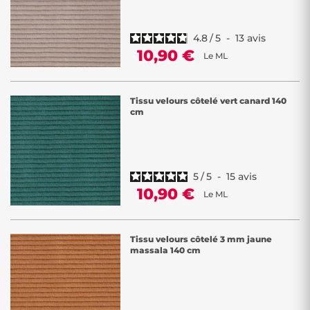
4.8
/
5
-
13
avis
10,90 €
Le ML
Tissu velours côtelé vert canard 140
cm
5
/
5
-
15
avis
10,90 €
Le ML
Tissu velours côtelé 3 mm jaune
massala 140 cm