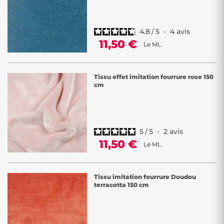
4.8
/
5
-
4
avis
11,50 €
Le ML
Tissu effet imitation fourrure rose 150
cm
5
/
5
-
2
avis
11,50 €
Le ML
Tissu imitation fourrure Doudou
terracotta 150 cm