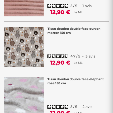
5
/
5
-
1
avis
12,90 €
Le ML
Tissu doudou double face ourson
marron 150 cm
4.7
/
5
-
3
avis
12,90 €
Le ML
Tissu doudou double face éléphant
rose 150 cm
5
/
5
-
2
avis