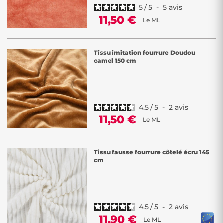
5
/
5
-
5
avis
11,50 €
Le ML
Tissu imitation fourrure Doudou
camel 150 cm
4.5
/
5
-
2
avis
11,50 €
Le ML
Tissu fausse fourrure côtelé écru 145
cm
4.5
/
5
-
2
avis
11,90 €
Le ML