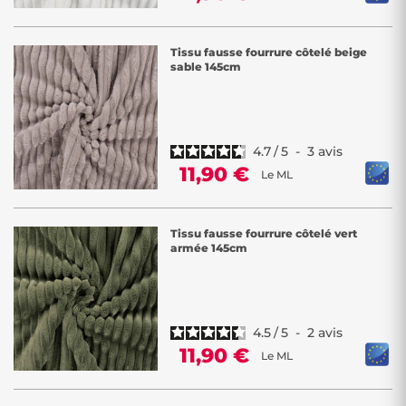
Tissu fausse fourrure côtelé beige
sable 145cm
4.7
/
5
-
3
avis
11,90 €
Le ML
Tissu fausse fourrure côtelé vert
armée 145cm
4.5
/
5
-
2
avis
11,90 €
Le ML