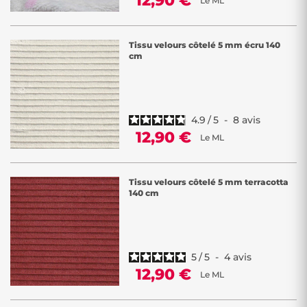
12,90 €
Le ML
Tissu velours côtelé 5 mm écru 140
cm
4.9
/
5
-
8
avis
12,90 €
Le ML
Tissu velours côtelé 5 mm terracotta
140 cm
5
/
5
-
4
avis
12,90 €
Le ML