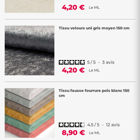
4,20 €
Le ML
Tissu velours uni gris moyen 150 cm
5
/
5
-
3
avis
4,20 €
Le ML
Tissu fausse fourrure pois blanc 150
cm
4.5
/
5
-
12
avis
8,90 €
Le ML