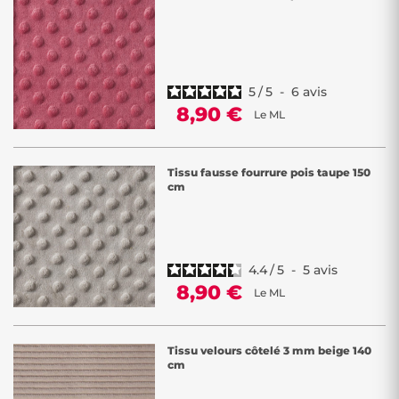
5
/
5
-
6
avis
8,90 €
Le ML
Tissu fausse fourrure pois taupe 150
cm
4.4
/
5
-
5
avis
8,90 €
Le ML
Tissu velours côtelé 3 mm beige 140
cm