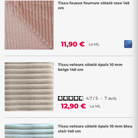
Tissu fausse fourrure côtelé rose 145
cm
11,90 €
Le ML
Tissu velours côtelé épais 10 mm
beige 140 cm
4.7
/
5
-
7
avis
12,90 €
Le ML
Tissu velours côtelé épais 10 mm bleu
clair 140 cm