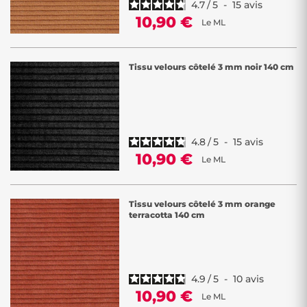
4.7
/
5
-
15
avis
10,90 €
Le ML
Tissu velours côtelé 3 mm noir 140 cm
4.8
/
5
-
15
avis
10,90 €
Le ML
Tissu velours côtelé 3 mm orange
terracotta 140 cm
4.9
/
5
-
10
avis
10,90 €
Le ML