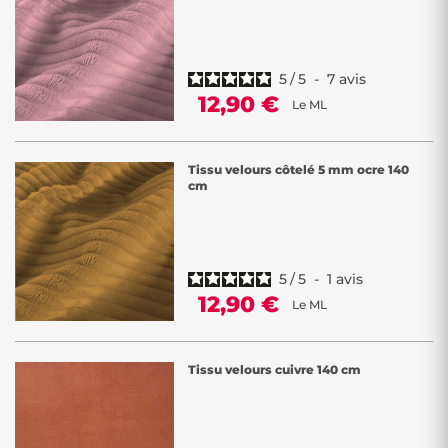
5
/
5
-
7
avis
12,90 €
Le ML
Tissu velours côtelé 5 mm ocre 140
cm
5
/
5
-
1
avis
12,90 €
Le ML
Tissu velours cuivre 140 cm