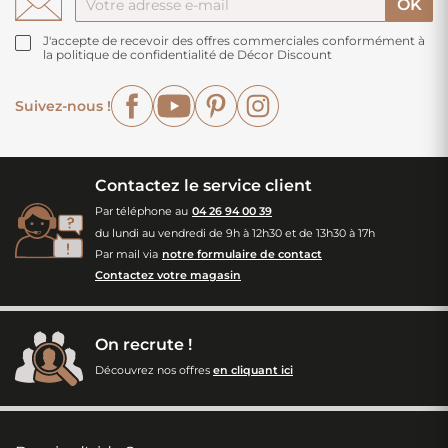
J'accepte de recevoir des offres commerciales conformément à
la politique de confidentialité de Décor Discount
Facebook
YouTube
Pinterest
Instagram
Suivez-nous !
Contactez le service client
Par téléphone au
04 26 94 00 39
du lundi au vendredi de 9h à 12h30 et de 13h30 à 17h
Par mail via
notre formulaire de contact
Contactez votre magasin
On recrute !
Découvrez nos offres
en cliquant ici