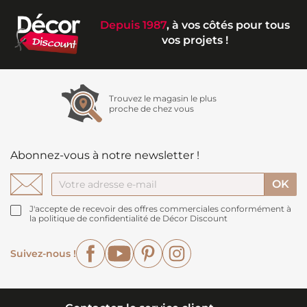
Depuis 1987
, à vos côtés pour tous
vos projets !
Trouvez le magasin le plus
proche de chez vous
Abonnez-vous à notre newsletter !
J'accepte de recevoir des offres commerciales conformément à
la politique de confidentialité de Décor Discount
Facebook
YouTube
Pinterest
Instagram
Suivez-nous !