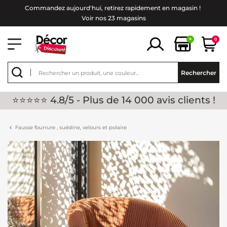
Commandez aujourd'hui, retirez rapidement en magasin !
Voir nos 23 magasins
+
0
Rechercher
⭐⭐⭐⭐⭐ 4.8/5 - Plus de 14 000 avis clients !
Fausse fourrure , suédine, velours et polaire