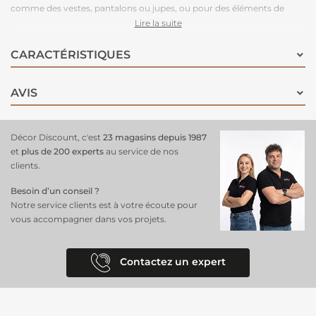
comme des vestes, pantalons ou jupes, ou pour des éléments de
décoration intérieure qui attirent l’œil, tels que des coussins, rideaux
Lire la suite
ou housses. Avec sa texture côtelée élégante et son toucher doux, ce
velours allie esthétique, confort et durabilité.
Parfait pour des projets
CARACTÉRISTIQUES
créatifs
, ce tissu donnera du peps et du caractère à votre intérieur ou
votre garde-robe !
AVIS
Décor Discount, c'est
23 magasins depuis 1987
et
plus de 200 experts
au service de nos
clients.
Besoin d’un conseil ?
Notre service clients est à votre écoute pour
vous accompagner dans vos projets.
Contactez un expert