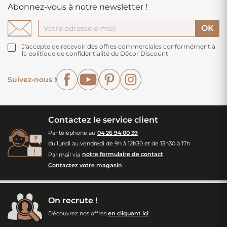
Abonnez-vous à notre newsletter !
J'accepte de recevoir des offres commerciales conformément à
la politique de confidentialité de Décor Discount
Facebook
YouTube
Pinterest
Instagram
Suivez-nous !
Contactez le service client
Par téléphone au
04 26 94 00 39
du lundi au vendredi de 9h à 12h30 et de 13h30 à 17h
Par mail via
notre formulaire de contact
Contactez votre magasin
On recrute !
Découvrez nos offres
en cliquant ici