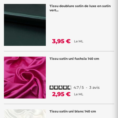
Tissu doublure satin de luxe en satin
vert...
3,95 €
Le ML
Tissu satin uni fuchsia 140 cm
4.7
/
5
-
3
avis
2,95 €
Le ML
Tissu satin uni blanc 140 cm