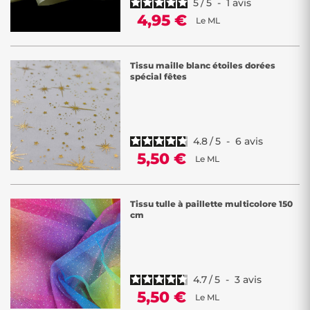
5
/
5
-
1
avis
4,95 €
Le ML
Tissu maille blanc étoiles dorées
spécial fêtes
4.8
/
5
-
6
avis
5,50 €
Le ML
Tissu tulle à paillette multicolore 150
cm
4.7
/
5
-
3
avis
5,50 €
Le ML