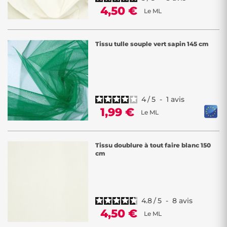
4,50 €
Le ML
Tissu tulle souple vert sapin 145 cm
4
/
5
-
1
avis
1,99 €
Le ML
Tissu doublure à tout faire blanc 150
cm
4.8
/
5
-
8
avis
4,50 €
Le ML