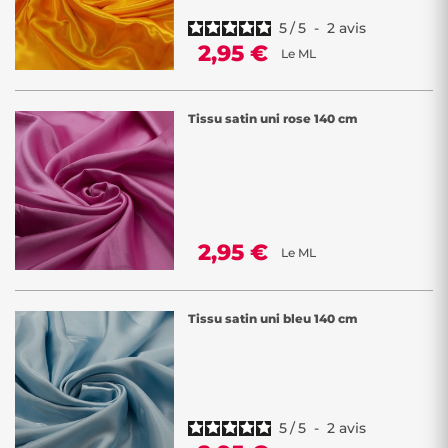
5
/
5
-
2
avis
2,95 €
Le ML
Tissu satin uni rose 140 cm
2,95 €
Le ML
Tissu satin uni bleu 140 cm
5
/
5
-
2
avis