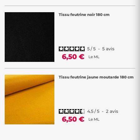
Tissu feutrine noir 180 cm
5
/
5
-
5
avis
6,50 €
Le ML
Tissu feutrine jaune moutarde 180 cm
4.5
/
5
-
2
avis
6,50 €
Le ML