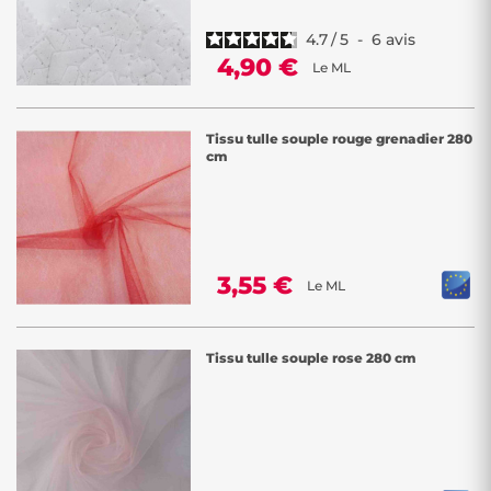
4.7
/
5
-
6
avis
4,90 €
Le ML
Tissu tulle souple rouge grenadier 280
cm
3,55 €
Le ML
Tissu tulle souple rose 280 cm