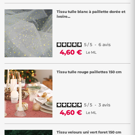
Tissu tulle blanc à paillette dorée et
ivoire...
5
/
5
-
6
avis
4,60 €
Le ML
Tissu tulle rouge paillettes 150 cm
5
/
5
-
3
avis
4,60 €
Le ML
Tissu velours uni vert foret 150 cm