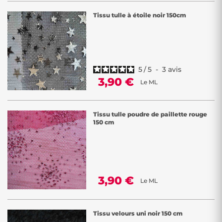
Tissu tulle à étoile noir 150cm
5
/
5
-
3
avis
3,90 €
Le ML
Tissu tulle poudre de paillette rouge
150 cm
3,90 €
Le ML
Tissu velours uni noir 150 cm