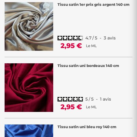
Tissu satin 1er prix gris argent 140 cm
4.7
/
5
-
3
avis
2,95 €
Le ML
Tissu satin uni bordeaux 140 cm
5
/
5
-
1
avis
2,95 €
Le ML
Tissu satin uni bleu roy 140 cm