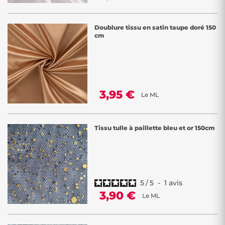
Doublure tissu en satin taupe doré 150
cm
3,95 €
Le ML
Tissu tulle à paillette bleu et or 150cm
5
/
5
-
1
avis
3,90 €
Le ML