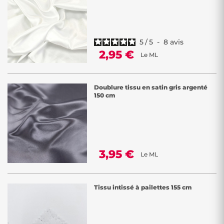
5
/
5
-
8
avis
2,95 €
Le ML
Doublure tissu en satin gris argenté
150 cm
3,95 €
Le ML
Tissu intissé à pailettes 155 cm