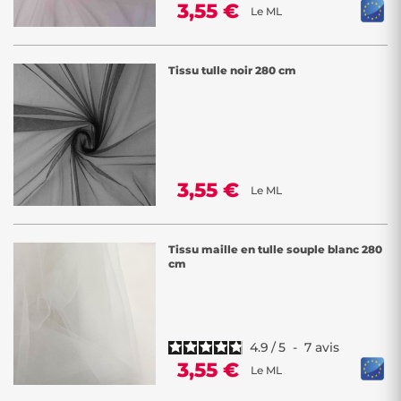
3,55 €
Le ML
Tissu tulle noir 280 cm
3,55 €
Le ML
Tissu maille en tulle souple blanc 280
cm
4.9
/
5
-
7
avis
3,55 €
Le ML