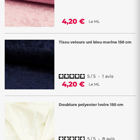
4,20 €
Le ML
Tissu velours uni bleu marine 150 cm
5
/
5
-
1
avis
4,20 €
Le ML
Doublure polyester ivoire 150 cm
5
/
5
-
8
avis