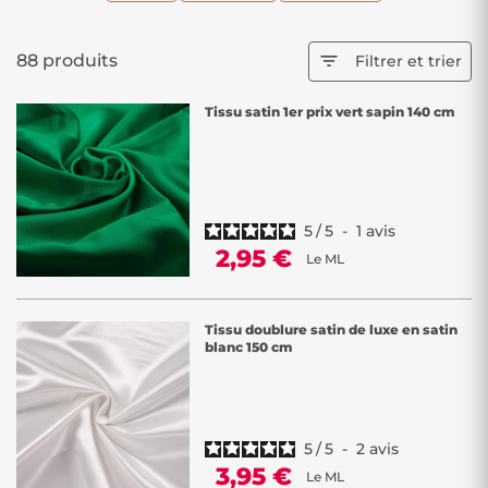
88 produits

Filtrer et trier
Tissu satin 1er prix vert sapin 140 cm
5
/
5
-
1
avis
2,95 €
Le ML
Tissu doublure satin de luxe en satin
blanc 150 cm
5
/
5
-
2
avis
3,95 €
Le ML