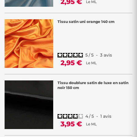
2,95 €
Le ML
Tissu satin uni orange 140 cm
5
/
5
-
3
avis
2,95 €
Le ML
Tissu doublure satin de luxe en satin
noir 150 cm
4
/
5
-
1
avis
3,95 €
Le ML