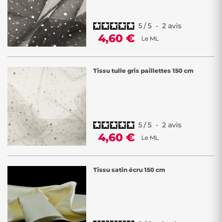
5
/
5
-
2
avis
4,60 €
Le ML
Tissu tulle gris paillettes 150 cm
5
/
5
-
2
avis
4,60 €
Le ML
Tissu satin écru 150 cm