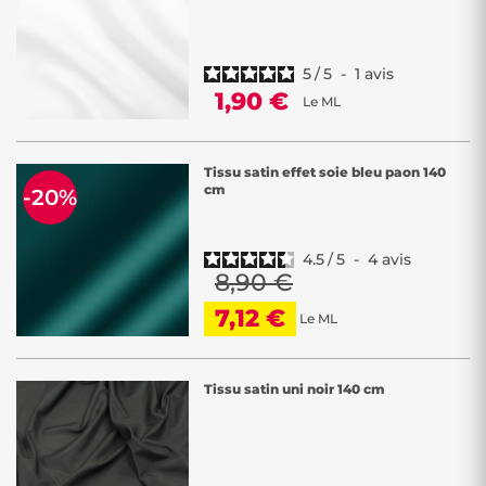
5
/
5
-
1
avis
1,90 €
Le ML
Tissu satin effet soie bleu paon 140
cm
-20%
4.5
/
5
-
4
avis
8,90 €
7,12 €
Le ML
Tissu satin uni noir 140 cm