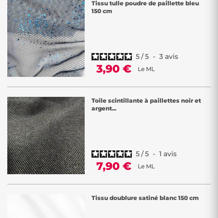
Tissu tulle poudre de paillette bleu
150 cm
5
/
5
-
3
avis
3,90 €
Le ML
Toile scintillante à paillettes noir et
argent...
5
/
5
-
1
avis
7,90 €
Le ML
Tissu doublure satiné blanc 150 cm