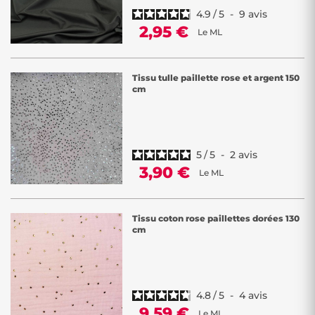
4.9
/
5
-
9
avis
2,95 €
Le ML
Tissu tulle paillette rose et argent 150
cm
5
/
5
-
2
avis
3,90 €
Le ML
Tissu coton rose paillettes dorées 130
cm
4.8
/
5
-
4
avis
9,59 €
Le ML