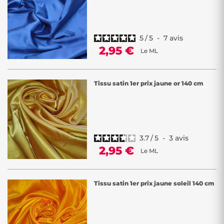
5
/
5
-
7
avis
2,95 €
Le ML
Tissu satin 1er prix jaune or 140 cm
3.7
/
5
-
3
avis
2,95 €
Le ML
Tissu satin 1er prix jaune soleil 140 cm