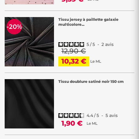
Tissu jersey à paillette galaxie
multicolore...
-20%
5
/
5
-
2
avis
12,90 €
10,32 €
Le ML
Tissu doublure satiné noir 150 cm
4.4
/
5
-
5
avis
1,90 €
Le ML