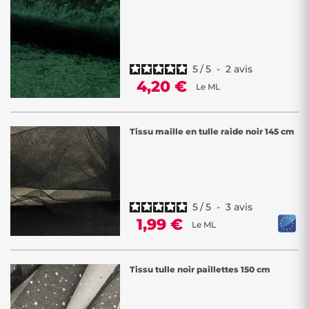
5
/
5
-
2
avis
4,20 €
Le ML
Tissu maille en tulle raide noir 145 cm
5
/
5
-
3
avis
1,99 €
Le ML
Tissu tulle noir paillettes 150 cm