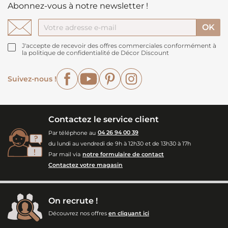
Abonnez-vous à notre newsletter !
J'accepte de recevoir des offres commerciales conformément à
la politique de confidentialité de Décor Discount
Facebook
YouTube
Pinterest
Instagram
Suivez-nous !
Contactez le service client
Par téléphone au
04 26 94 00 39
du lundi au vendredi de 9h à 12h30 et de 13h30 à 17h
Par mail via
notre formulaire de contact
Contactez votre magasin
On recrute !
Découvrez nos offres
en cliquant ici