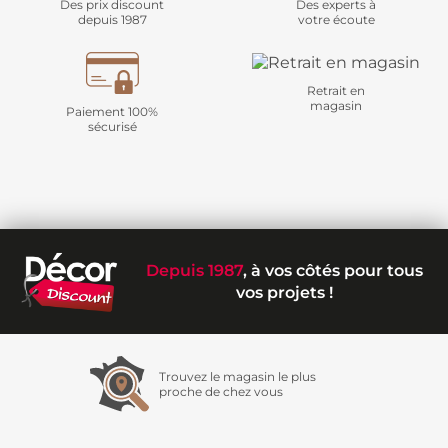
Des prix discount
Des experts à
depuis 1987
votre écoute
Retrait en
magasin
Paiement 100%
sécurisé
Depuis 1987
, à vos côtés pour tous
vos projets !
Trouvez le magasin le plus
proche de chez vous