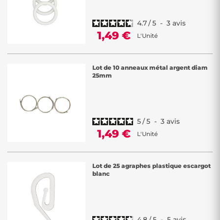
4.7
/
5
-
3
avis
1,49 €
L'Unité
Lot de 10 anneaux métal argent diam
25mm
5
/
5
-
3
avis
1,49 €
L'Unité
Lot de 25 agraphes plastique escargot
blanc
4.8
/
5
-
5
avis