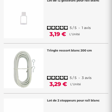
Lot de 12 glisseurs pour rail blanc
5
/
5
-
1
avis
3,19 €
L'Unité
Tringle ressort blanc 200 cm
5
/
5
-
3
avis
3,29 €
L'Unité
Lot de 2 stoppeurs pour rail blanc