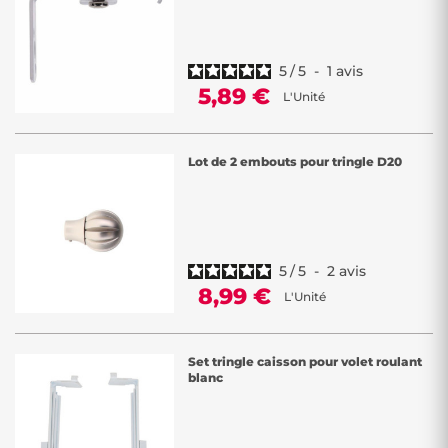
5
/
5
-
1
avis
5,89 €
L'Unité
Lot de 2 embouts pour tringle D20
5
/
5
-
2
avis
8,99 €
L'Unité
Set tringle caisson pour volet roulant
blanc