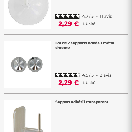
4.7
/
5
-
11
avis
2,29 €
L'Unité
Lot de 2 supports adhésif métal
chrome
4.5
/
5
-
2
avis
2,29 €
L'Unité
Support adhésif transparent