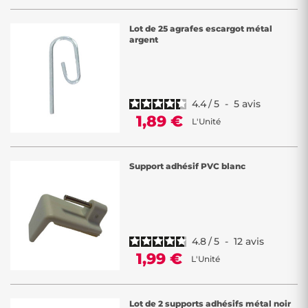
Lot de 25 agrafes escargot métal
argent
4.4
/
5
-
5
avis
1,89 €
L'Unité
Support adhésif PVC blanc
4.8
/
5
-
12
avis
1,99 €
L'Unité
Lot de 2 supports adhésifs métal noir