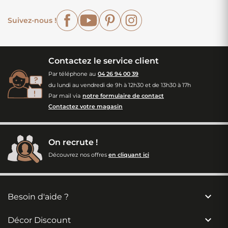
Facebook
YouTube
Pinterest
Instagram
Suivez-nous !
Contactez le service client
Par téléphone au
04 26 94 00 39
du lundi au vendredi de 9h à 12h30 et de 13h30 à 17h
Par mail via
notre formulaire de contact
Contactez votre magasin
On recrute !
Découvrez nos offres
en cliquant ici

Besoin d'aide ?

Décor Discount