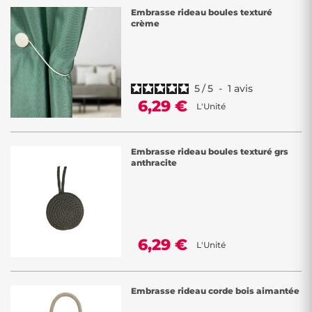
Embrasse rideau boules texturé
crème
5
/
5
-
1
avis
6,29 €
L'Unité
Embrasse rideau boules texturé grs
anthracite
6,29 €
L'Unité
Embrasse rideau corde bois aimantée