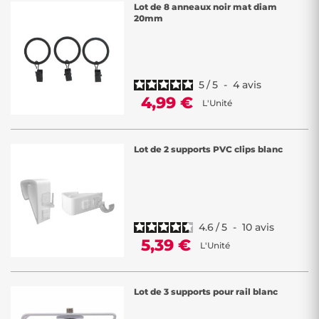
Lot de 8 anneaux noir mat diam
20mm
5
/
5
-
4
avis
4,99 €
L'Unité
Lot de 2 supports PVC clips blanc
4.6
/
5
-
10
avis
5,39 €
L'Unité
Lot de 3 supports pour rail blanc