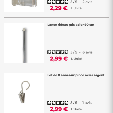
5
/
5
-
2
avis
2,29 €
L'Unité
Lance rideau gris acier 90 cm
5
/
5
-
6
avis
2,99 €
L'Unité
Lot de 8 anneaux pince acier argent
5
/
5
-
1
avis
2,99 €
L'Unité