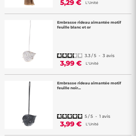
5,29 €
L'Unité
Embrasse rideau aimantée motif
feuille blanc et or
3.3
/
5
-
3
avis
3,99 €
L'Unité
Embrasse rideau aimantée motif
feuille noir...
5
/
5
-
1
avis
3,99 €
L'Unité