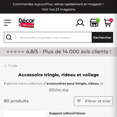
Commandez aujourd'hui, retirez rapidement en magasin !
Voir nos 23 magasins
+
0
Rechercher
⭐⭐⭐⭐⭐ 4.8/5 - Plus de 14 000 avis clients !
Tringle
Accessoire tringle, rideau et voilage
Explorez notre collection d
'accessoires pour tringle, rideau
, et
voilage
chez Décor Discount. Les accessoires jouent un rôle essentiel
Afficher plus
dans le maintien optimal de vos rideaux et voilages. Nous mettons à
votre disposition une gamme complète d'accessoires en stock, à des
80 produits

Filtrer et trier
prix imbattables, répondant à toutes vos envies de décoration ! Des
petits prix toute l'année ? c'est l'objectif de Décor Discount.
Support adhesif blanc