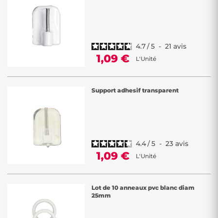
Chez Décor Discount, nous comprenons l'importance des
accessoires dans l'entretien et la présentation de vos rideaux et
voilages. Notre assortiment d'accessoires de qualité est disponible à
des prix compétitifs, vous offrant des solutions pratiques pour toutes
vos exigences décoratives !
4.7
/
5
-
21
avis
Découvrez notre vaste sélection d'accessoires pour tringle, rideau, et
1,09 €
L'Unité
voilage, soigneusement choisis pour répondre à vos besoins. Nos
tarifs imbattables vous permettent d'acquérir des accessoires de
qualité sans compromettre votre budget !
Support adhesif transparent
4.4
/
5
-
23
avis
1,09 €
L'Unité
Lot de 10 anneaux pvc blanc diam
25mm