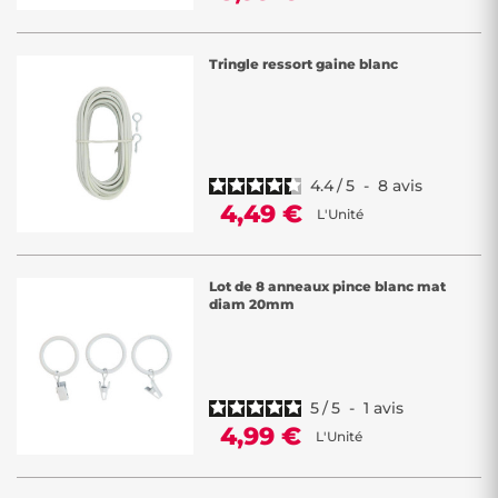
Tringle ressort gaine blanc
4.4
/
5
-
8
avis
4,49 €
L'Unité
Lot de 8 anneaux pince blanc mat
diam 20mm
5
/
5
-
1
avis
4,99 €
L'Unité