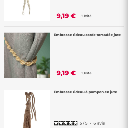
9,19 €
L'Unité
Embrasse rideau corde torsadée jute
9,19 €
L'Unité
Embrasse rideau à pompon en jute
5
/
5
-
6
avis