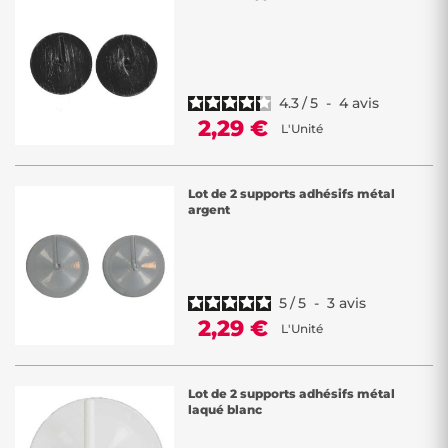
4.3
/
5
-
4
avis
2,29 €
L'Unité
Lot de 2 supports adhésifs métal
argent
5
/
5
-
3
avis
2,29 €
L'Unité
Lot de 2 supports adhésifs métal
laqué blanc