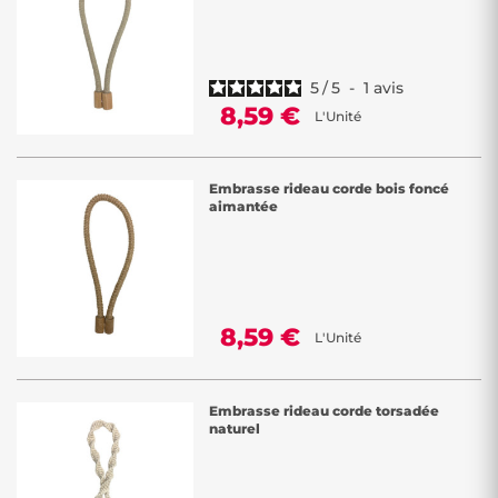
5
/
5
-
1
avis
8,59 €
L'Unité
Embrasse rideau corde bois foncé
aimantée
8,59 €
L'Unité
Embrasse rideau corde torsadée
naturel