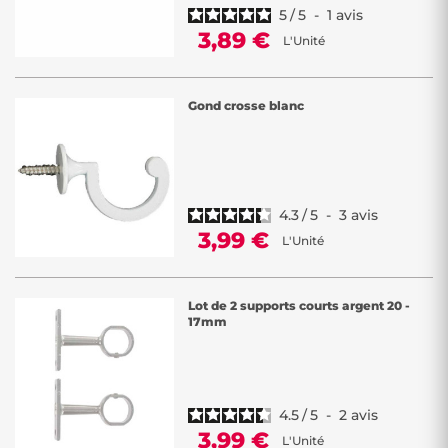
5
/
5
-
1
avis
3,89 €
L'Unité
Gond crosse blanc
4.3
/
5
-
3
avis
3,99 €
L'Unité
Lot de 2 supports courts argent 20 -
17mm
4.5
/
5
-
2
avis
3,99 €
L'Unité