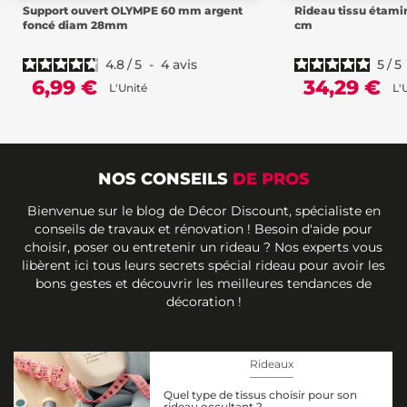
Support ouvert OLYMPE 60 mm argent
Rideau tissu étamin
foncé diam 28mm
cm
4.8
/
5
-
4
avis
5
/
5
6,99 €
34,29 €
L'Unité
L'
NOS CONSEILS
DE PROS
Bienvenue sur le blog de Décor Discount, spécialiste en
conseils de travaux et rénovation ! Besoin d'aide pour
choisir, poser ou entretenir un rideau ? Nos experts vous
libèrent ici tous leurs secrets spécial rideau pour avoir les
bons gestes et découvrir les meilleures tendances de
décoration !
Rideaux
Quel type de tissus choisir pour son
rideau occultant ?