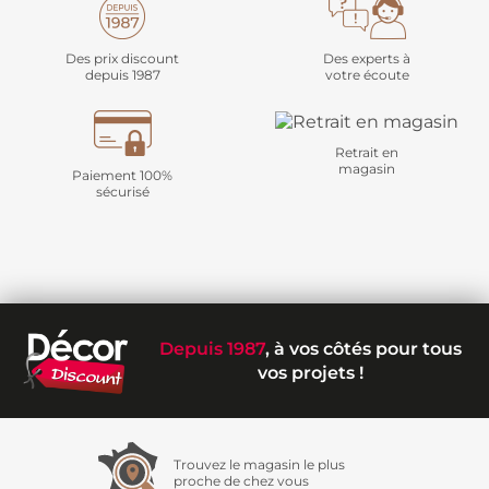
Des prix discount
Des experts à
depuis 1987
votre écoute
Retrait en
magasin
Paiement 100%
sécurisé
Depuis 1987
, à vos côtés pour tous
vos projets !
Trouvez le magasin le plus
proche de chez vous