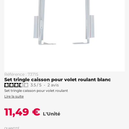
Référence : 73715
Set tringle caisson pour volet roulant blanc
3.5
/
5
-
2
avis
Set tringle caisson pour volet roulant
Lire la suite
11,49 €
L'Unité
QUANTITÉ