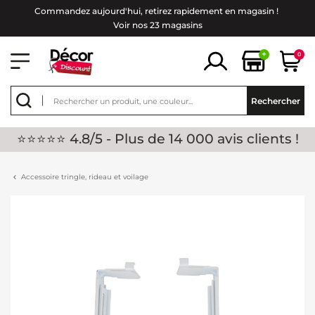
Commandez aujourd'hui, retirez rapidement en magasin !
Voir nos 23 magasins
+
0
Rechercher
⭐⭐⭐⭐⭐ 4.8/5 - Plus de 14 000 avis clients !
Accessoire tringle, rideau et voilage