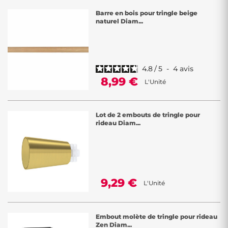
Barre en bois pour tringle beige
naturel Diam...
4.8
/
5
-
4
avis
8,99 €
L'Unité
Lot de 2 embouts de tringle pour
rideau Diam...
9,29 €
L'Unité
Embout molète de tringle pour rideau
Zen Diam...