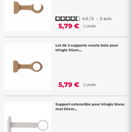
4.5
/
5
-
2
avis
5,79 €
L'Unité
Lot de 2 supports courts bois pour
tringle Diam...
5,79 €
L'Unité
Support extensible pour tringle blanc
mat Diam...