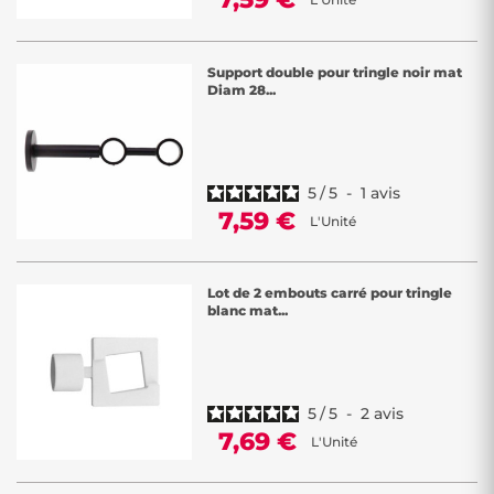
Support double pour tringle noir mat
Diam 28...
5
/
5
-
1
avis
7,59 €
L'Unité
Lot de 2 embouts carré pour tringle
blanc mat...
5
/
5
-
2
avis
7,69 €
L'Unité