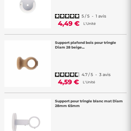
5
/
5
-
1
avis
4,49 €
L'Unité
Support plafond bois pour tringle
Diam 28 beige...
4.7
/
5
-
3
avis
4,59 €
L'Unité
Support pour tringle blanc mat Diam
28mm 65mm