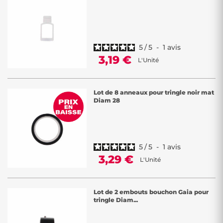
de barres, où il ne vous reste plus qu'à faire votre choix !
Les ensembles de tringles à composer spécialement conçus pour les
rideaux et voilages chez Décor Discount sont pensés pour répondre à
vos exigences esthétiques et pratiques. Que vous optiez pour des
5
/
5
-
1
avis
barres aux teintes variées, extensibles pour plus de flexibilité, ou
3,19 €
L'Unité
ouvertes et fixes pour une personnalisation optimale, vous pouvez
créer une installation sur mesure selon vos préférences.
Les motifs simples sélectionnés avec soin s'intègrent
Lot de 8 anneaux pour tringle noir mat
harmonieusement à tout décor intérieur, ajoutant une touche
Diam 28
d'élégance à vos rideaux. Que vous préfériez des options extensibles,
ouvertes ou fixes, notre sélection diversifiée vous offre la possibilité de
trouver l'ensemble parfait pour vos rideaux et voilages.
Faites votre choix parmi nos embouts, supports et barres de qualité,
et personnalisez votre installation pour sublimer vos fenêtres. Divers
5
/
5
-
1
avis
coloris sont disponibles !
3,29 €
L'Unité
Lot de 2 embouts bouchon Gaia pour
tringle Diam...