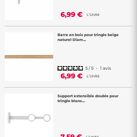
6,99 €
L'Unité
Barre en bois pour tringle beige
naturel Diam...
5
/
5
-
1
avis
6,99 €
L'Unité
Support extensible double pour
tringle blanc...
7,59 €
L'Unité