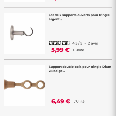
Lot de 2 supports ouverts pour tringle
argent...
4.5
/
5
-
2
avis
5,99 €
L'Unité
Support double bois pour tringle Diam
28 beige...
6,49 €
L'Unité