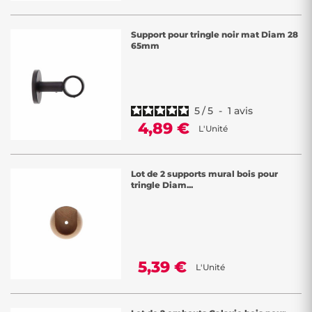
Support pour tringle noir mat Diam 28
65mm
5
/
5
-
1
avis
4,89 €
L'Unité
Lot de 2 supports mural bois pour
tringle Diam...
5,39 €
L'Unité