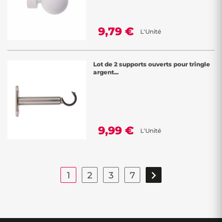
9,79 €
L'Unité
Lot de 2 supports ouverts pour tringle
argent...
9,99 €
L'Unité

1
2
3
7