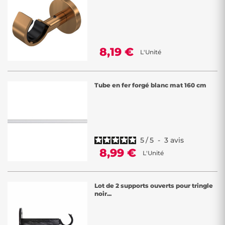
8,19 €
L'Unité
Tube en fer forgé blanc mat 160 cm
5
/
5
-
3
avis
8,99 €
L'Unité
Lot de 2 supports ouverts pour tringle
noir...