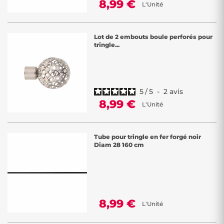
8,99 €
L'Unité
Lot de 2 embouts boule perforés pour
tringle...
5
/
5
-
2
avis
8,99 €
L'Unité
Tube pour tringle en fer forgé noir
Diam 28 160 cm
8,99 €
L'Unité