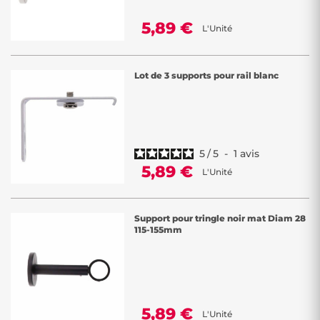
5,89 €
L'Unité
Lot de 3 supports pour rail blanc
5
/
5
-
1
avis
5,89 €
L'Unité
Support pour tringle noir mat Diam 28
115-155mm
5,89 €
L'Unité