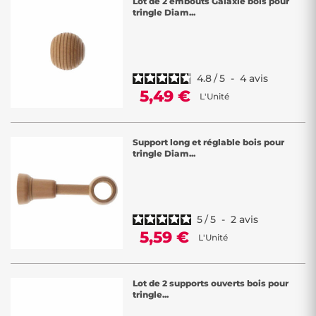
Lot de 2 embouts Galaxie bois pour
tringle Diam...
4.8
/
5
-
4
avis
5,49 €
L'Unité
Support long et réglable bois pour
tringle Diam...
5
/
5
-
2
avis
5,59 €
L'Unité
Lot de 2 supports ouverts bois pour
tringle...