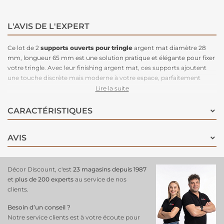
L'AVIS DE L'EXPERT
Ce lot de 2
supports ouverts pour tringle
argent mat diamètre 28
mm, longueur 65 mm est une solution pratique et élégante pour fixer
votre tringle. Avec leur finishing argent mat, ces supports ajoutent
une touche discrète mais moderne à votre espace, parfaitement
adapté à des décors contemporains. Leur longueur de 65 mm permet
Lire la suite
de maintenir la tringle à une distance idéale du mur, assurant ainsi
une
suspension fluide et stable de vos rideaux
. Fabriqués en
CARACTÉRISTIQUES
matériaux robustes, ces supports garantissent une installation
durable et facile. Parfaits pour
compléter votre tringle
, ils offrent une
AVIS
finition propre et soignée tout en apportant une solution fiable
pour
suspendre vos rideaux
.
Décor Discount, c'est
23 magasins depuis 1987
et
plus de 200 experts
au service de nos
clients.
Besoin d’un conseil ?
Notre service clients est à votre écoute pour