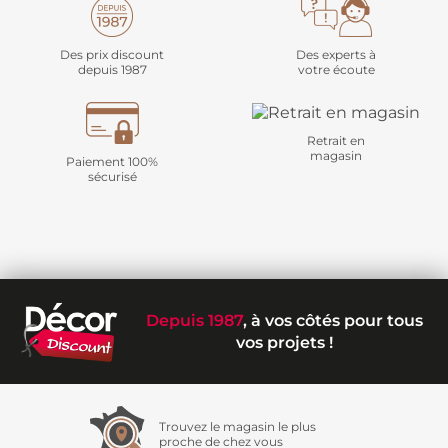
Des prix discount
Des experts à
depuis 1987
votre écoute
Retrait en
magasin
Paiement 100%
sécurisé
Depuis 1987
, à vos côtés pour tous
vos projets !
Trouvez le magasin le plus
proche de chez vous