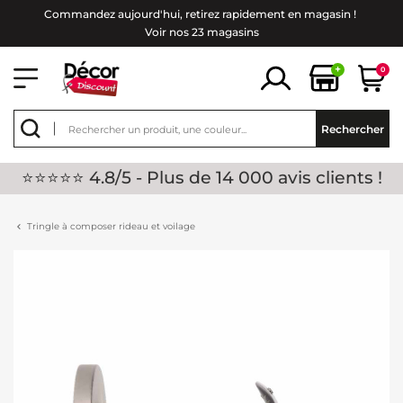
Commandez aujourd'hui, retirez rapidement en magasin !
Voir nos 23 magasins
+
0
Rechercher
⭐⭐⭐⭐⭐ 4.8/5 - Plus de 14 000 avis clients !
Tringle à composer rideau et voilage