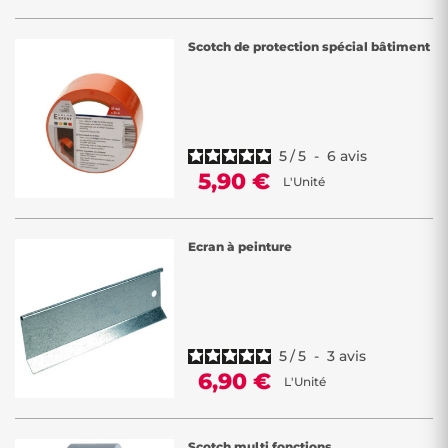
Scotch de protection spécial bâtiment
5
/
5
-
6
avis
5,90 €
L'Unité
Ecran à peinture
5
/
5
-
3
avis
6,90 €
L'Unité
Scotch multi fonctions