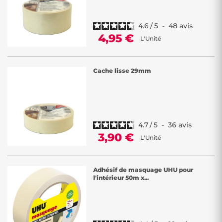
4.6
/
5
-
48
avis
4,95 €
L'Unité
Cache lisse 29mm
4.7
/
5
-
36
avis
3,90 €
L'Unité
Adhésif de masquage UHU pour
l'intérieur 50m x...