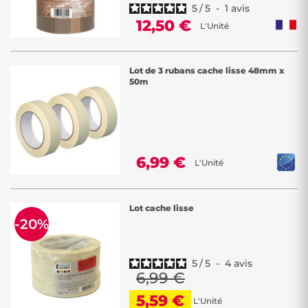
5
/
5
-
1
avis
12,50 €
L'Unité
Lot de 3 rubans cache lisse 48mm x
50m
6,99 €
L'Unité
Lot cache lisse
-20%
5
/
5
-
4
avis
6,99 €
5,59 €
L'Unité