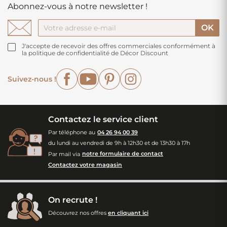
Abonnez-vous à notre newsletter !
J'accepte de recevoir des offres commerciales conformément à
la politique de confidentialité de Décor Discount
Facebook
YouTube
Pinterest
Instagram
Suivez-nous !
Contactez le service client
Par téléphone au
04 26 94 00 39
du lundi au vendredi de 9h à 12h30 et de 13h30 à 17h
Par mail via
notre formulaire de contact
Contactez votre magasin
On recrute !
Découvrez nos offres
en cliquant ici