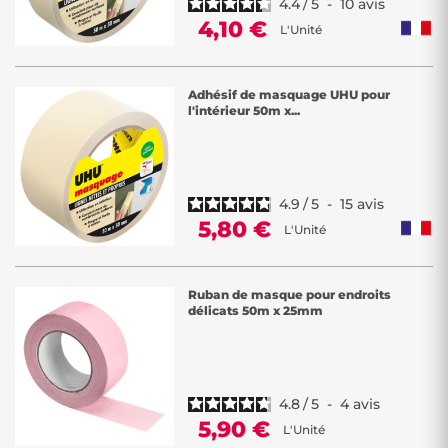
4.4
/
5
-
10
avis
4,10 €
L'Unité
Adhésif de masquage UHU pour
l'intérieur 50m x...
4.9
/
5
-
15
avis
5,80 €
L'Unité
Ruban de masque pour endroits
délicats 50m x 25mm
4.8
/
5
-
4
avis
5,90 €
L'Unité