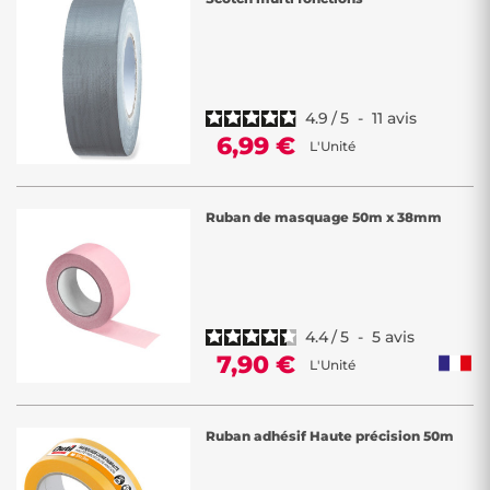
4.9
/
5
-
11
avis
6,99 €
L'Unité
Ruban de masquage 50m x 38mm
4.4
/
5
-
5
avis
7,90 €
L'Unité
Ruban adhésif Haute précision 50m