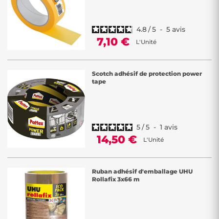
4.8
/
5
-
5
avis
7,10 €
L'Unité
Scotch adhésif de protection power
tape
5
/
5
-
1
avis
14,50 €
L'Unité
Ruban adhésif d'emballage UHU
Rollafix 3x66 m