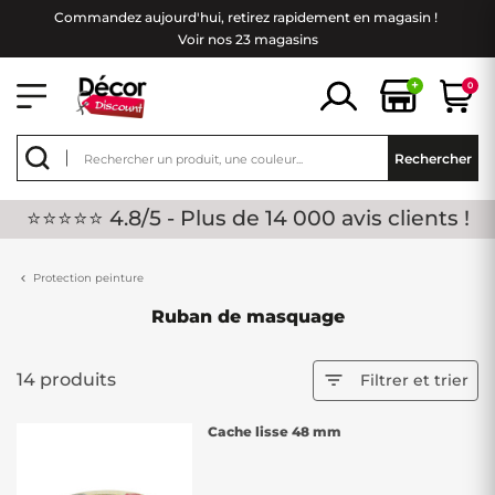
Commandez aujourd'hui, retirez rapidement en magasin !
Voir nos 23 magasins
+
0
Rechercher
⭐⭐⭐⭐⭐ 4.8/5 - Plus de 14 000 avis clients !
Protection peinture
Ruban de masquage
14 produits

Filtrer et trier
Cache lisse 48 mm