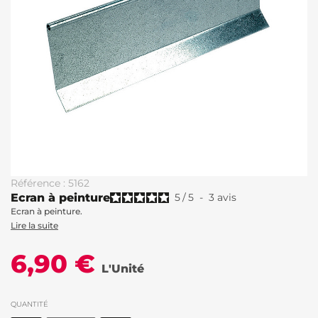
Référence : 5162
Ecran à peinture
5
/
5
-
3
avis
Ecran à peinture.
Lire la suite
6,90 €
L'Unité
QUANTITÉ