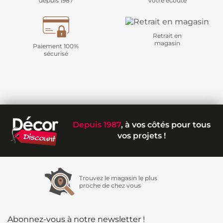
depuis 1987
votre écoute
Retrait en
magasin
Paiement 100%
sécurisé
Depuis 1987
, à vos côtés pour tous
vos projets !
Trouvez le magasin le plus
proche de chez vous
Abonnez-vous à notre newsletter !