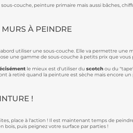
:
sous-couche
,
peinture primaire
mais aussi
bâches
, chif
S MURS À PEINDRE
d'abord utiliser une sous-couche. Elle va permettre une m
opose une gamme de sous-couche à petits prix que vous 
récisément
le mieux est d'utiliser du
scotch
ou du "tape"
s sont à retiré quand la peinture est sèche mais encore u
INTURE !
ites, place à l'action ! Il est maintenant temps de peind
n bois, puis peignez votre surface par parties !