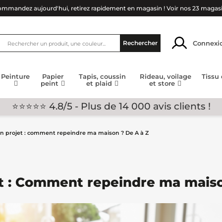
mmandez aujourd'hui, retirez rapidement en magasin !
Voir nos 23 magas
Connexi
Rechercher
Peinture
Papier
Tapis, coussin
Rideau, voilage
Tissu
peint
et plaid
et store
⭐⭐⭐⭐⭐ 4.8/5 - Plus de 14 000 avis clients !
n projet : comment repeindre ma maison ? De A à Z
t : Comment repeindre ma maiso