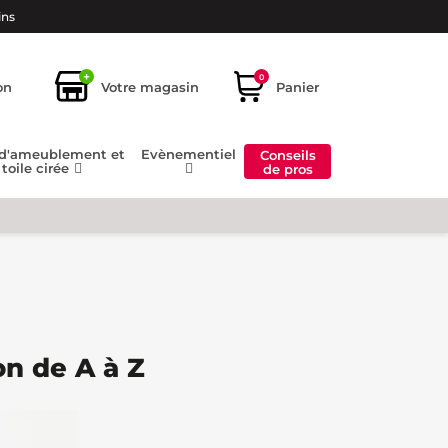
ins
+
0
on
Votre magasin
Panier
 d'ameublement et
Evènementiel
Conseils
toile cirée
de pros
n de A à Z