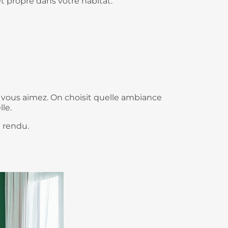
t propre dans votre habitat.
ue vous aimez. On choisit quelle ambiance
le.
u rendu.