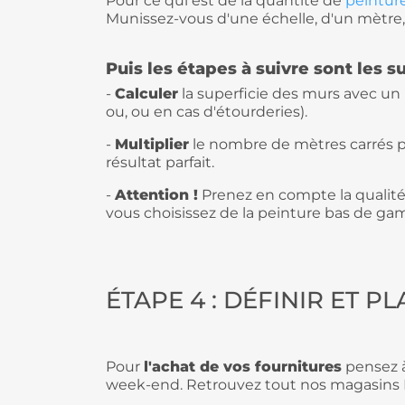
Pour ce qui est de la quantité de
peintur
Munissez-vous d'une échelle, d'un mètre, d
Puis les étapes à suivre sont les s
-
Calculer
la superficie des murs avec un m
ou, ou en cas d'étourderies).
-
Multiplier
le nombre de mètres carrés pa
résultat parfait.
-
Attention !
Prenez en compte la qualité 
vous choisissez de la peinture bas de gam
ÉTAPE 4 : DÉFINIR ET 
Pour
l'achat de vos fournitures
pensez à 
week-end. Retrouvez tout nos magasins 