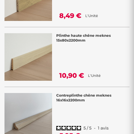
8,49 €
L'Unité
Plinthe haute chêne meknes
15x80x2200mm
10,90 €
L'Unité
Contreplinthe chêne meknes
16x16x2200mm
5
/
5
-
1
avis