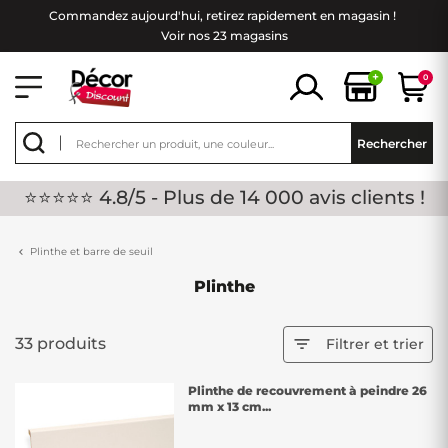
Commandez aujourd'hui, retirez rapidement en magasin !
Voir nos 23 magasins
+
0
Rechercher
⭐⭐⭐⭐⭐ 4.8/5 - Plus de 14 000 avis clients !
Plinthe et barre de seuil
Plinthe
33 produits

Filtrer et trier
Plinthe de recouvrement à peindre 26
mm x 13 cm...