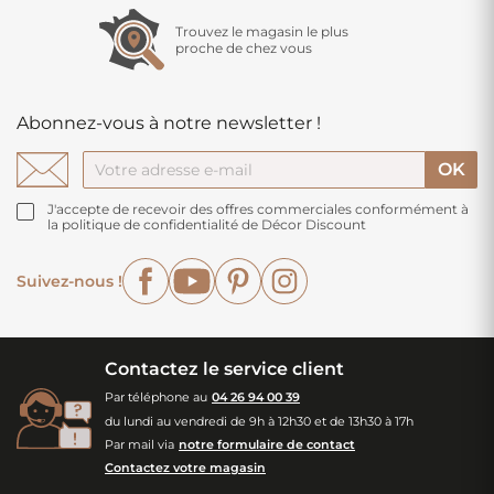
Trouvez le magasin le plus
proche de chez vous
Abonnez-vous à notre newsletter !
J'accepte de recevoir des offres commerciales conformément à
la politique de confidentialité de Décor Discount
Facebook
YouTube
Pinterest
Instagram
Suivez-nous !
Contactez le service client
Par téléphone au
04 26 94 00 39
du lundi au vendredi de 9h à 12h30 et de 13h30 à 17h
Par mail via
notre formulaire de contact
Contactez votre magasin