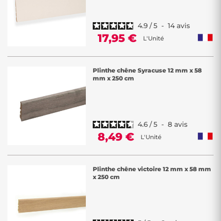
4.9
/
5
-
14
avis
17,95 €
L'Unité
Plinthe chêne Syracuse 12 mm x 58
mm x 250 cm
4.6
/
5
-
8
avis
8,49 €
L'Unité
Plinthe chêne victoire 12 mm x 58 mm
x 250 cm