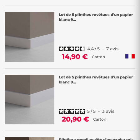
Lot de 5 plinthes revêtues d'un papier
blanc 9...
4.4
/
5
-
7
avis
14,90 €
Carton
Lot de 5 plinthes revêtues d’un papier
blanc 9...
5
/
5
-
3
avis
20,90 €
Carton
Plinthe arrondi revêtu d'un papier gris