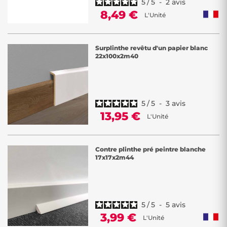
5
/
5
-
2
avis
8,49 €
L'Unité
Surplinthe revêtu d'un papier blanc
22x100x2m40
5
/
5
-
3
avis
13,95 €
L'Unité
Contre plinthe pré peintre blanche
17x17x2m44
5
/
5
-
5
avis
3,99 €
L'Unité