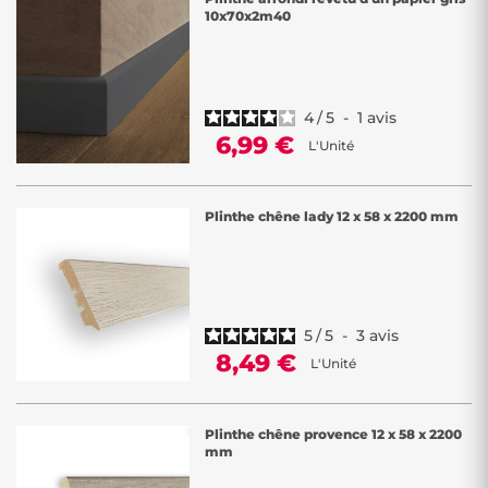
10x70x2m40
4
/
5
-
1
avis
6,99 €
L'Unité
Plinthe chêne lady 12 x 58 x 2200 mm
5
/
5
-
3
avis
8,49 €
L'Unité
Plinthe chêne provence 12 x 58 x 2200
mm