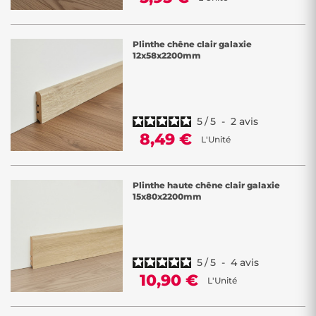
Plinthe chêne clair galaxie
12x58x2200mm
5
/
5
-
2
avis
8,49 €
L'Unité
Plinthe haute chêne clair galaxie
15x80x2200mm
5
/
5
-
4
avis
10,90 €
L'Unité