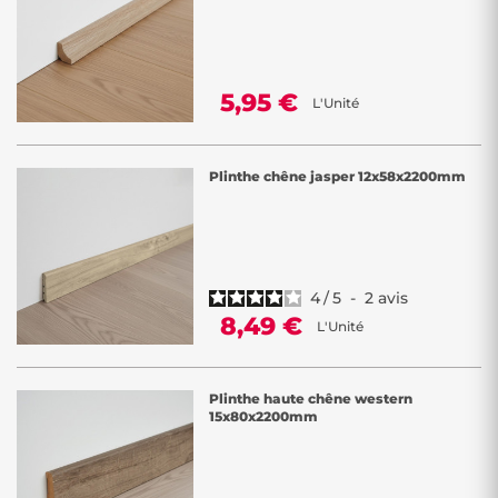
5,95 €
L'Unité
Plinthe chêne jasper 12x58x2200mm
4
/
5
-
2
avis
8,49 €
L'Unité
Plinthe haute chêne western
15x80x2200mm