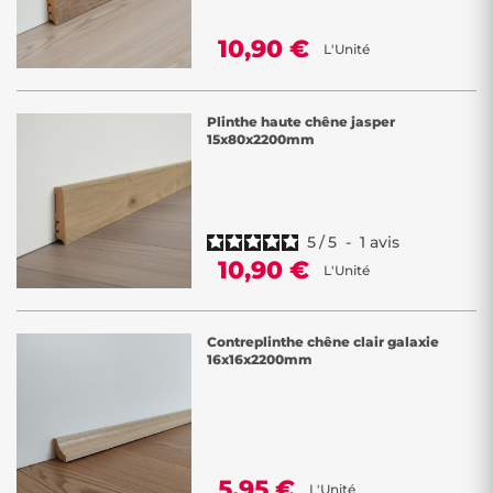
10,90 €
L'Unité
Plinthe haute chêne jasper
15x80x2200mm
5
/
5
-
1
avis
10,90 €
L'Unité
Contreplinthe chêne clair galaxie
16x16x2200mm
5,95 €
L'Unité