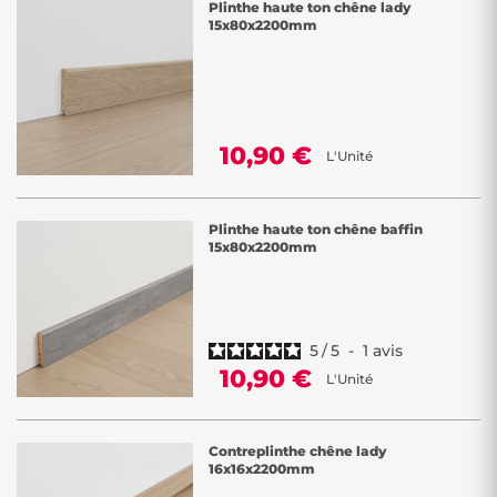
Plinthe haute ton chêne lady
15x80x2200mm
10,90 €
L'Unité
Plinthe haute ton chêne baffin
15x80x2200mm
5
/
5
-
1
avis
10,90 €
L'Unité
Contreplinthe chêne lady
16x16x2200mm