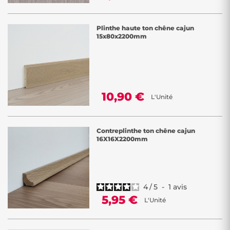
Plinthe haute ton chêne cajun
15x80x2200mm
10,90 €
L'Unité
Contreplinthe ton chêne cajun
16X16X2200mm
4
/
5
-
1
avis
5,95 €
L'Unité