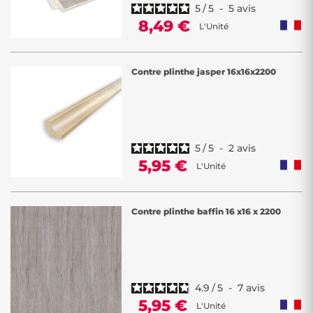
5
/
5
-
5
avis
8,49 €
L'Unité
Contre plinthe jasper 16x16x2200
5
/
5
-
2
avis
5,95 €
L'Unité
Contre plinthe baffin 16 x16 x 2200
4.9
/
5
-
7
avis
5,95 €
L'Unité