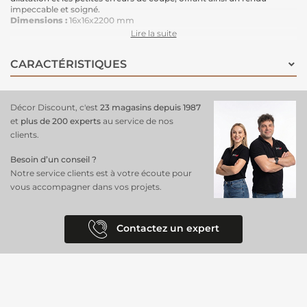
impeccable et soigné.
Dimensions :
16x16x2200 mm
Fixation facile :
colle cartouche ou adhésif spécial plinthe
Lire la suite
Caractéristiques :
Lessivable
: entretien simple
CARACTÉRISTIQUES
Haute résistance aux chocs
: robuste et durable
Esthétique discrète
: une fois installée, elle se fond parfaitement
dans votre décoration
Décor Discount, c'est
23 magasins depuis 1987
Idéale pour les finitions discrètes autour de vos sols et murs, cette
contreplinthe assure un aspect soigné tout en cachant efficacement
et
plus de 200 experts
au service de nos
les imperfections.
clients.
Besoin d’un conseil ?
Notre service clients est à votre écoute pour
vous accompagner dans vos projets.
Contactez un expert