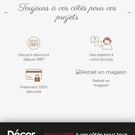
Toujours à vos côtés pour vos
projets
Des prix discount
Des experts à
depuis 1987
votre écoute
Retrait en
magasin
Paiement 100%
sécurisé
Depuis 1987
, à vos côtés pour tous