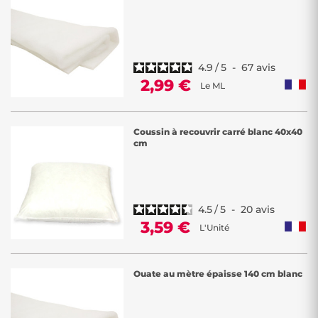
matériaux sont parfaits pour tous vos travaux de
rembourrage
, que
vous soyez un professionnel ou un
amateur de DIY
. Choisissez la
meilleure qualité pour offrir à vos créations un confort optimal et une
finition soignée.
4.9
/
5
-
67
avis
2,99 €
Le ML
Coussin à recouvrir carré blanc 40x40
cm
4.5
/
5
-
20
avis
3,59 €
L'Unité
Ouate au mètre épaisse 140 cm blanc