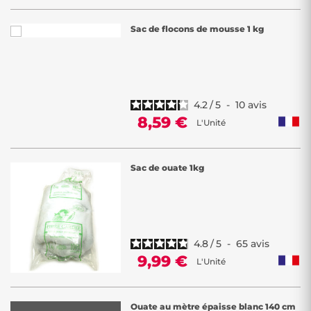
Sac de flocons de mousse 1 kg
4.2
/
5
-
10
avis
8,59 €
L'Unité
Sac de ouate 1kg
4.8
/
5
-
65
avis
9,99 €
L'Unité
Ouate au mètre épaisse blanc 140 cm