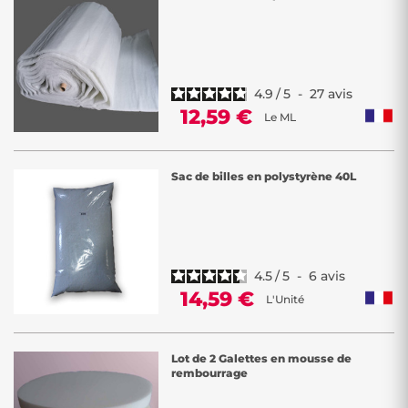
4.9
/
5
-
27
avis
12,59 €
Le ML
Sac de billes en polystyrène 40L
4.5
/
5
-
6
avis
14,59 €
L'Unité
Lot de 2 Galettes en mousse de
rembourrage