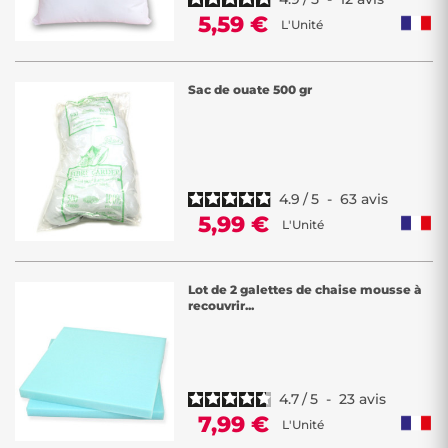
5,59 €
L'Unité
Sac de ouate 500 gr
4.9
/
5
-
63
avis
5,99 €
L'Unité
Lot de 2 galettes de chaise mousse à
recouvrir...
4.7
/
5
-
23
avis
7,99 €
L'Unité