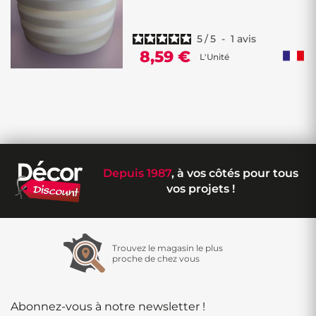
5
/
5
-
1
avis
8,59 €
L'Unité
Depuis 1987
, à vos côtés pour tous
vos projets !
Trouvez le magasin le plus
proche de chez vous
Abonnez-vous à notre newsletter !