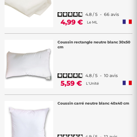
4.8
/
5
-
66
avis
4,99 €
Le ML
Coussin rectangle neutre blanc 30x50
cm
4.8
/
5
-
10
avis
5,59 €
L'Unité
Coussin carré neutre blanc 40x40 cm
4.9
/
5
-
12
avis