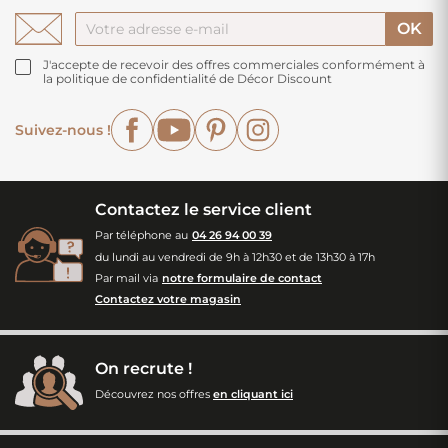
J'accepte de recevoir des offres commerciales conformément à
la politique de confidentialité de Décor Discount
Facebook
YouTube
Pinterest
Instagram
Suivez-nous !
Contactez le service client
Par téléphone au
04 26 94 00 39
du lundi au vendredi de 9h à 12h30 et de 13h30 à 17h
Par mail via
notre formulaire de contact
Contactez votre magasin
On recrute !
Découvrez nos offres
en cliquant ici