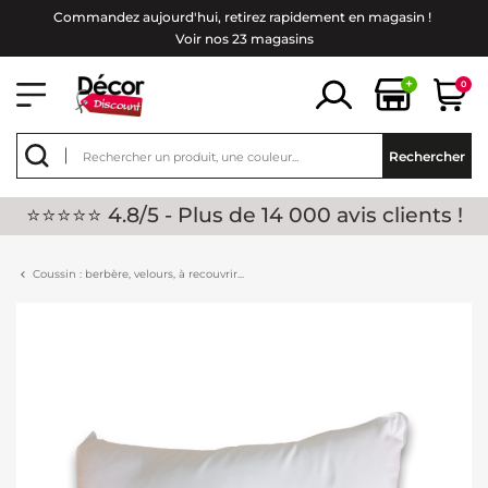
Commandez aujourd'hui, retirez rapidement en magasin !
Voir nos 23 magasins
+
0
Rechercher
⭐⭐⭐⭐⭐ 4.8/5 - Plus de 14 000 avis clients !
Coussin : berbère, velours, à recouvrir...