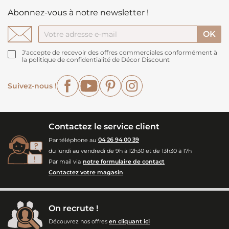
Abonnez-vous à notre newsletter !
J'accepte de recevoir des offres commerciales conformément à
la politique de confidentialité de Décor Discount
Facebook
YouTube
Pinterest
Instagram
Suivez-nous !
Contactez le service client
Par téléphone au
04 26 94 00 39
du lundi au vendredi de 9h à 12h30 et de 13h30 à 17h
Par mail via
notre formulaire de contact
Contactez votre magasin
On recrute !
Découvrez nos offres
en cliquant ici