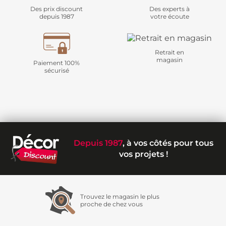
Des prix discount
Des experts à
depuis 1987
votre écoute
Retrait en
magasin
Paiement 100%
sécurisé
Depuis 1987
, à vos côtés pour tous
vos projets !
Trouvez le magasin le plus
proche de chez vous