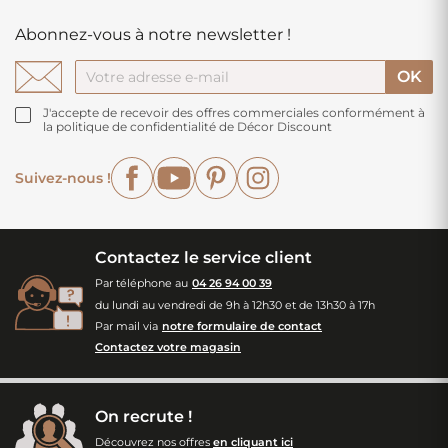
Abonnez-vous à notre newsletter !
J'accepte de recevoir des offres commerciales conformément à
la politique de confidentialité de Décor Discount
Facebook
YouTube
Pinterest
Instagram
Suivez-nous !
Contactez le service client
Par téléphone au
04 26 94 00 39
du lundi au vendredi de 9h à 12h30 et de 13h30 à 17h
Par mail via
notre formulaire de contact
Contactez votre magasin
On recrute !
Découvrez nos offres
en cliquant ici