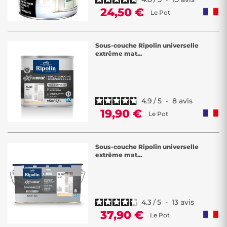
24,50 €
Le Pot
Sous-couche Ripolin universelle
extrême mat...
4.9
/
5
-
8
avis
19,90 €
Le Pot
Sous-couche Ripolin universelle
extrême mat...
4.3
/
5
-
13
avis
37,90 €
Le Pot