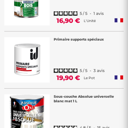
5
/
5
-
1
avis
16,90 €
L'Unité
Primaire supports spéciaux
5
/
5
-
3
avis
19,90 €
Le Pot
Sous-couche Absolue universelle
blanc mat 1 L
4.8
/
5
-
15
avis