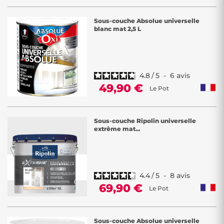
Sous-couche Absolue universelle
blanc mat 2,5 L
4.8
/
5
-
6
avis
49,90 €
Le Pot
Sous-couche Ripolin universelle
extrême mat...
4.4
/
5
-
8
avis
69,90 €
Le Pot
Sous-couche Absolue universelle