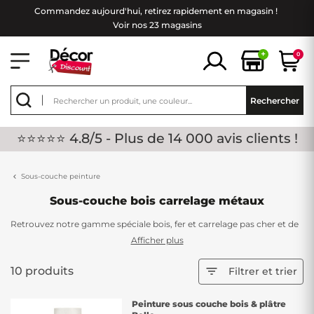
Commandez aujourd'hui, retirez rapidement en magasin !
Voir nos 23 magasins
+
0
Rechercher
⭐⭐⭐⭐⭐ 4.8/5 - Plus de 14 000 avis clients !
Sous-couche peinture
Sous-couche bois carrelage métaux
Retrouvez notre gamme spéciale bois, fer et carrelage pas cher et de
qualité chez Décor Discount. Ces peintures spécifiques sont à
Afficher plus
moindre coût et vous permettent d'embellir et décorer vos extérieurs
à prix imbattables !
10 produits

Filtrer et trier
Peinture sous couche bois & plâtre