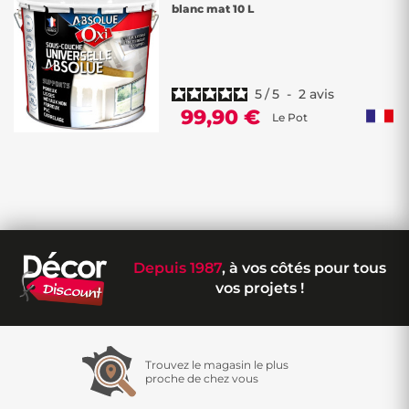
blanc mat 10 L
5
/
5
-
2
avis
99,90 €
Le Pot
Depuis 1987
, à vos côtés pour tous
vos projets !
Trouvez le magasin le plus
proche de chez vous