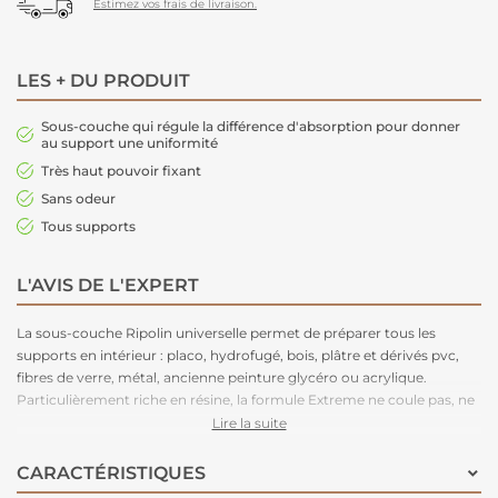
Estimez vos frais de livraison.
LES + DU PRODUIT
Sous-couche qui régule la différence d'absorption pour donner
au support une uniformité
Très haut pouvoir fixant
Sans odeur
Tous supports
L'AVIS DE L'EXPERT
La sous-couche Ripolin universelle permet de préparer tous les
supports en intérieur : placo, hydrofugé, bois, plâtre et dérivés pvc,
fibres de verre, métal, ancienne peinture glycéro ou acrylique.
Particulièrement riche en résine, la formule Extreme ne coule pas, ne
goutte pas et bénéficie d'une très forte adhérence sur le support. La
Lire la suite
formulation de cette sous-couche assure un rendu optimal à toutes
peintures de finition en opacifiant et uniformisant le support et en
CARACTÉRISTIQUES
régulant les différences d'absorption des fonds. Très opacifiante et