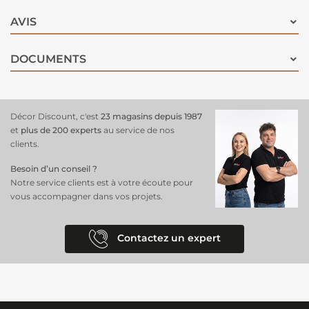
pénétrante elle assure une finition optimale et régule la différence
AVIS
d’absorption des fonds (placo, bois, plâtres,...). La sous-couche
protection extrême Ripolin crée un film uniforme idéale pour
l'adhérence des peintures de finition.
DOCUMENTS
Décor Discount, c'est
23 magasins depuis 1987
et
plus de 200 experts
au service de nos
clients.
Besoin d’un conseil ?
Notre service clients est à votre écoute pour
vous accompagner dans vos projets.
Contactez un expert