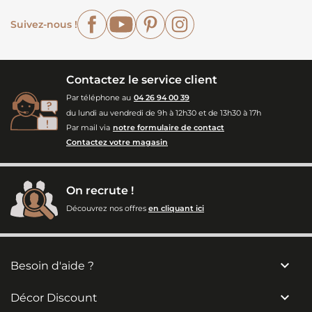
Facebook
YouTube
Pinterest
Instagram
Suivez-nous !
Contactez le service client
Par téléphone au
04 26 94 00 39
du lundi au vendredi de 9h à 12h30 et de 13h30 à 17h
Par mail via
notre formulaire de contact
Contactez votre magasin
On recrute !
Découvrez nos offres
en cliquant ici

Besoin d'aide ?

Décor Discount