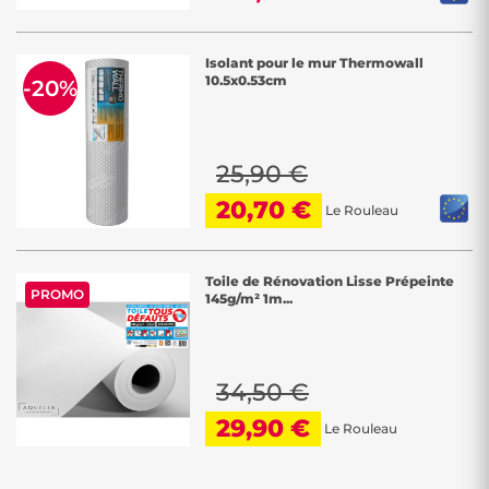
Isolant pour le mur Thermowall
10.5x0.53cm
-20%
25,90 €
20,70 €
Le Rouleau
Toile de Rénovation Lisse Prépeinte
PROMO
145g/m² 1m...
34,50 €
29,90 €
Le Rouleau