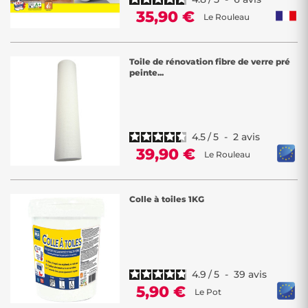
35,90 €
Le Rouleau
Toile de rénovation fibre de verre pré
peinte...
4.5
/
5
-
2
avis
39,90 €
Le Rouleau
Colle à toiles 1KG
4.9
/
5
-
39
avis
5,90 €
Le Pot