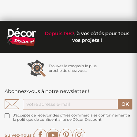
Depuis 1987
, à vos côtés pour tous
vos projets !
Trouvez le magasin le plus
proche de chez vous
Abonnez-vous à notre newsletter !
J'accepte de recevoir des offres commerciales conformément à
la politique de confidentialité de Décor Discount
Facebook
YouTube
Pinterest
Instagram
Suivez-nous !