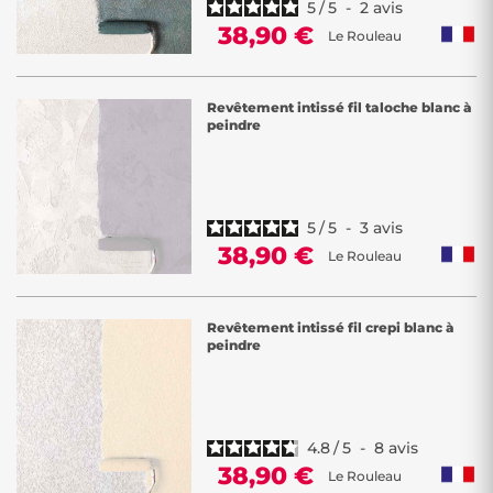
5
/
5
-
2
avis
38,90 €
Le Rouleau
Revêtement intissé fil taloche blanc à
peindre
5
/
5
-
3
avis
38,90 €
Le Rouleau
Revêtement intissé fil crepi blanc à
peindre
4.8
/
5
-
8
avis
38,90 €
Le Rouleau