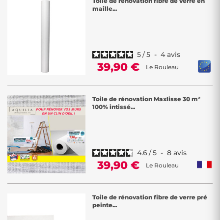
Toile de rénovation fibre de verre en
maille...
5
/
5
-
4
avis
39,90 €
Le Rouleau
Toile de rénovation Maxlisse 30 m²
100% intissé...
4.6
/
5
-
8
avis
39,90 €
Le Rouleau
Toile de rénovation fibre de verre pré
peinte...