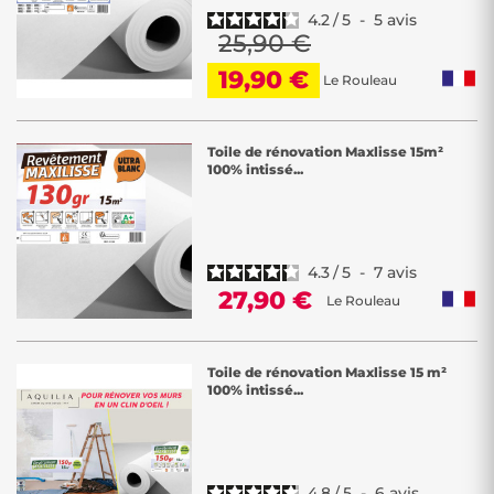
4.2
/
5
-
5
avis
25,90 €
19,90 €
Le Rouleau
Toile de rénovation Maxlisse 15m²
100% intissé...
4.3
/
5
-
7
avis
27,90 €
Le Rouleau
Toile de rénovation Maxlisse 15 m²
100% intissé...
4.8
/
5
-
6
avis