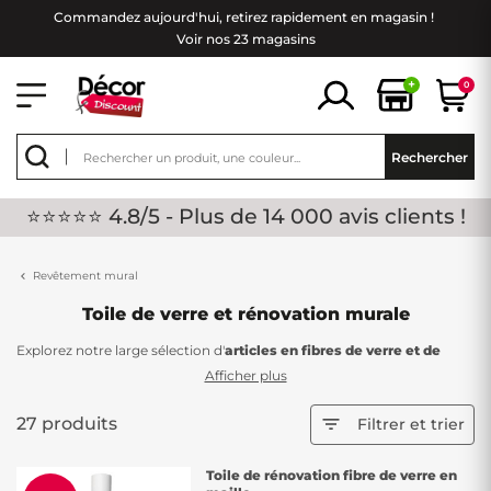
Commandez aujourd'hui, retirez rapidement en magasin !
Voir nos 23 magasins
+
0
Rechercher
⭐⭐⭐⭐⭐ 4.8/5 - Plus de 14 000 avis clients !
Revêtement mural
Toile de verre et rénovation murale
Explorez notre large sélection d'
articles en fibres de verre et de
revêtements muraux
, des solutions à la fois abordables et de qualité
Afficher plus
exceptionnelle, disponibles chez Décor Discount.
Opter pour la
fibre de verre
ou un
revêtement mural
s'avère être
27 produits

Filtrer et trier
une solution idéale pour dissimuler les défauts de surface et lisser les
irrégularités de vos murs.
Toile de rénovation fibre de verre en
Que vous préfériez une surface lisse, texturée ou en maille, la