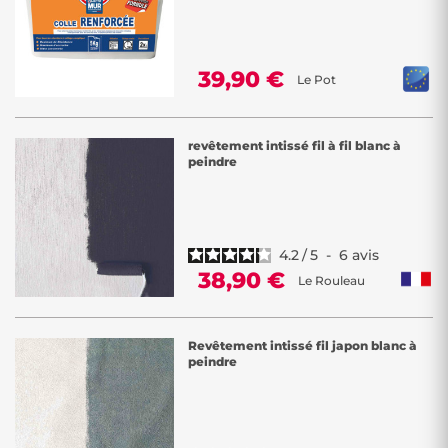
39,90 €
Le Pot
revêtement intissé fil à fil blanc à
peindre
4.2
/
5
-
6
avis
38,90 €
Le Rouleau
Revêtement intissé fil japon blanc à
peindre