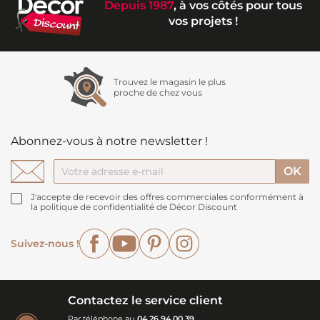
Depuis 1987
, à vos côtés pour tous
vos projets !
Trouvez le magasin le plus
proche de chez vous
Abonnez-vous à notre newsletter !
J'accepte de recevoir des offres commerciales conformément à
la politique de confidentialité de Décor Discount
Facebook
YouTube
Pinterest
Instagram
Suivez-nous !
Contactez le service client
Par téléphone au
04 26 94 00 39