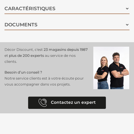
nécessitant un collage complexe,
offrant une
résistance
maximale
et une adhérence optimale grâce à sa concentration ultra
CARACTÉRISTIQUES
élevée.
DOCUMENTS
Décor Discount, c'est
23 magasins depuis 1987
et
plus de 200 experts
au service de nos
clients.
Besoin d’un conseil ?
Notre service clients est à votre écoute pour
vous accompagner dans vos projets.
Contactez un expert