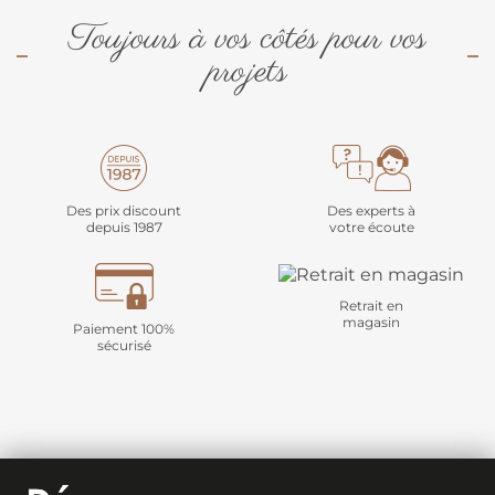
Toujours à vos côtés pour vos
projets
Des prix discount
Des experts à
depuis 1987
votre écoute
Retrait en
magasin
Paiement 100%
sécurisé