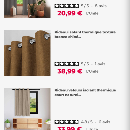
5
/
5
-
8
avis
20,99 €
L'Unité
Rideau isolant thermique texturé
bronze chiné...
5
/
5
-
1
avis
38,99 €
L'Unité
Rideau velours isolant thermique
court naturel...
4.8
/
5
-
6
avis
33,99 €
L'Unité