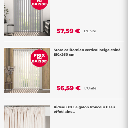
57,59 €
L'Unité
Store californien vertical beige chiné
150x260 cm
56,59 €
L'Unité
Rideau XXL à galon fronceur tissu
effet laine...