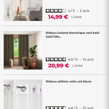
4
/
5
-
2
avis
14,99 €
L'Unité
Rideau isolant thermique vert kaki
GASTON...
4.9
/
5
-
14
avis
20,99 €
L'Unité
Rideau œillets voile uni blanc
4.8
/
5
-
10
avis