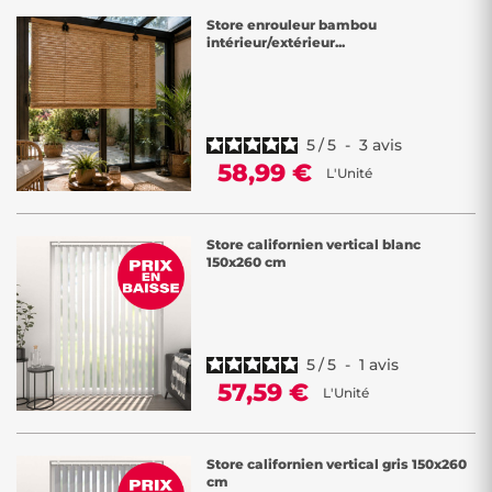
Store enrouleur bambou
intérieur/extérieur...
5
/
5
-
3
avis
58,99 €
L'Unité
Store californien vertical blanc
150x260 cm
5
/
5
-
1
avis
57,59 €
L'Unité
Store californien vertical gris 150x260
cm