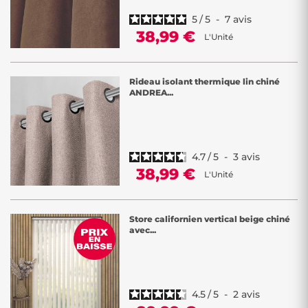
5
/
5
-
7
avis
38,99 €
L'Unité
Rideau isolant thermique lin chiné
ANDREA...
4.7
/
5
-
3
avis
38,99 €
L'Unité
Store californien vertical beige chiné
avec...
4.5
/
5
-
2
avis