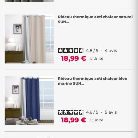
Rideau thermique anti chaleur naturel
SUN...
4.8
/
5
-
4
avis
18,99 €
L'Unité
Rideau thermique anti chaleur bleu
marine SUN...
4.6
/
5
-
5
avis
18,99 €
L'Unité