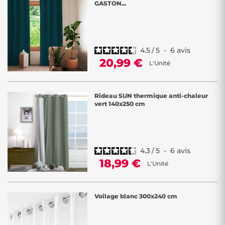
GASTON...
4.5
/
5
-
6
avis
20,99 €
L'Unité
Rideau SUN thermique anti-chaleur
vert 140x250 cm
4.3
/
5
-
6
avis
18,99 €
L'Unité
Voilage blanc 300x240 cm