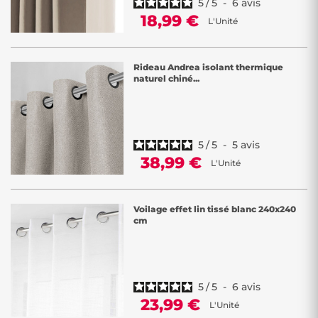
5
/
5
-
6
avis
18,99 €
L'Unité
Rideau Andrea isolant thermique
naturel chiné...
5
/
5
-
5
avis
38,99 €
L'Unité
Voilage effet lin tissé blanc 240x240
cm
5
/
5
-
6
avis
23,99 €
L'Unité