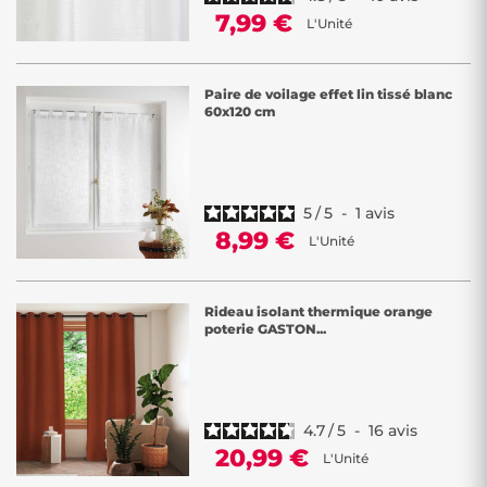
7,99 €
L'Unité
Paire de voilage effet lin tissé blanc
60x120 cm
5
/
5
-
1
avis
8,99 €
L'Unité
Rideau isolant thermique orange
poterie GASTON...
4.7
/
5
-
16
avis
20,99 €
L'Unité