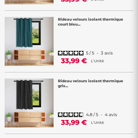
Rideau velours isolant thermique
court bleu...
5
/
5
-
3
avis
33,99 €
L'Unité
Rideau velours isolant thermique
gris...
4.8
/
5
-
4
avis
33,99 €
L'Unité