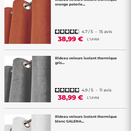
orange poterie...
4.7
/
5
-
15
avis
38,99 €
L'Unité
Rideau velours isolant thermique
gris...
4.9
/
5
-
11
avis
38,99 €
L'Unité
Rideau velours isolant thermique
blanc GALENA...