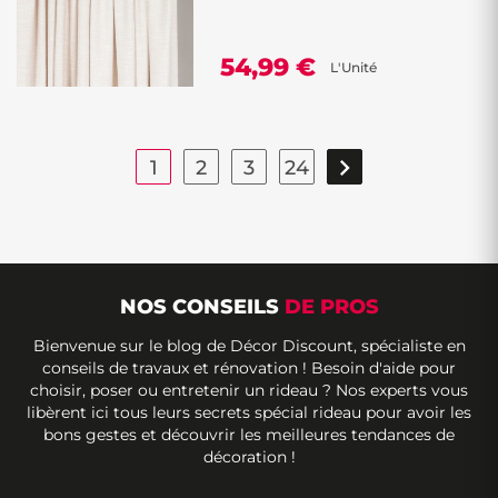
54,99 €
L'Unité

1
2
3
24
NOS CONSEILS
DE PROS
Bienvenue sur le blog de Décor Discount, spécialiste en
conseils de travaux et rénovation ! Besoin d'aide pour
choisir, poser ou entretenir un rideau ? Nos experts vous
libèrent ici tous leurs secrets spécial rideau pour avoir les
bons gestes et découvrir les meilleures tendances de
décoration !