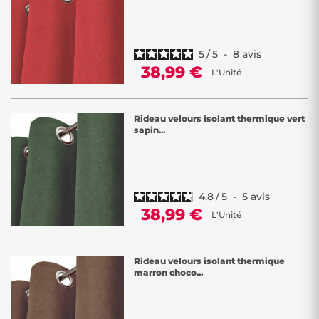
5
/
5
-
8
avis
38,99 €
L'Unité
Rideau velours isolant thermique vert
sapin...
4.8
/
5
-
5
avis
38,99 €
L'Unité
Rideau velours isolant thermique
marron choco...