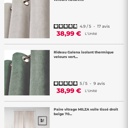
4.9
/
5
-
17
avis
38,99 €
L'Unité
Rideau Galena isolant thermique
velours vert...
5
/
5
-
9
avis
38,99 €
L'Unité
Paire vitrage MILZA voile tissé droit
beige 70...