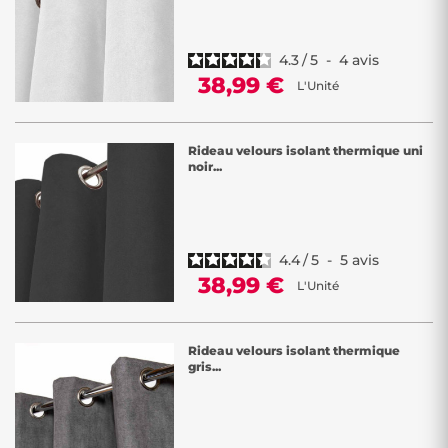
4.3
/
5
-
4
avis
38,99 €
L'Unité
Rideau velours isolant thermique uni
noir...
4.4
/
5
-
5
avis
38,99 €
L'Unité
Rideau velours isolant thermique
gris...