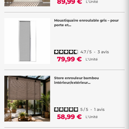
89,99 €
L'Unité
Moustiquaire enroulable gris – pour
porte et...
4.7
/
5
-
3
avis
79,99 €
L'Unité
Store enrouleur bambou
intérieur/extérieur...
5
/
5
-
1
avis
58,99 €
L'Unité