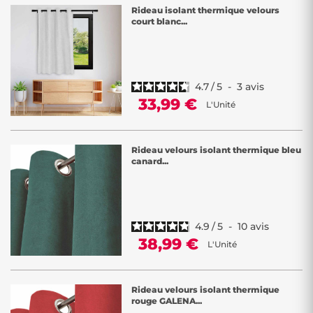
Rideau isolant thermique velours
court blanc...
4.7
/
5
-
3
avis
33,99 €
L'Unité
Rideau velours isolant thermique bleu
canard...
4.9
/
5
-
10
avis
38,99 €
L'Unité
Rideau velours isolant thermique
rouge GALENA...