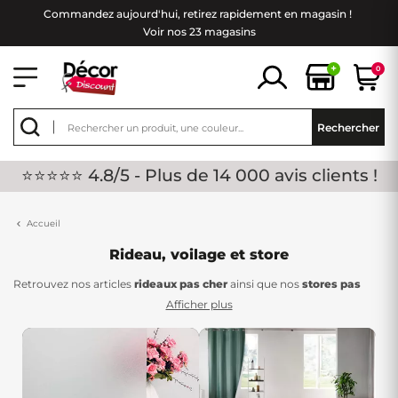
Commandez aujourd'hui, retirez rapidement en magasin !
Voir nos 23 magasins
+
0
Rechercher
⭐⭐⭐⭐⭐ 4.8/5 - Plus de 14 000 avis clients !
Accueil
Rideau, voilage et store
Retrouvez nos articles
rideaux pas cher
ainsi que nos
stores pas
cher
chez Décor Discount. Ces produits sont des accessoires décos
Afficher plus
faciles à poser qui habillent en un clin d'œil une pièce ! Ils permettent
ainsi de créer l'ambiance de la pièce en fonction de leurs matières :
Les
voilages
pour une lumière douce et tamisante, les rideaux
occultant pour occulter la lumière, les rideaux thermique pour se