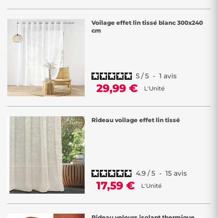
Voilage effet lin tissé blanc 300x240
cm
5
/
5
-
1
avis
29,99 €
L'Unité
Rideau voilage effet lin tissé
4.9
/
5
-
15
avis
17,59 €
L'Unité
Rideau velours isolant thermique