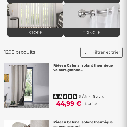
votre choix parmi notre large sélection chez Décor Discount et
embellissez votre maison
avec style grâce à nos rideaux et stores !
STORE
TRINGLE
1208 produits

Filtrer et trier
Rideau Galena isolant thermique
velours grande...
5
/
5
-
5
avis
44,99 €
L'Unité
Rideau Galena isolant thermique
velours naturel...