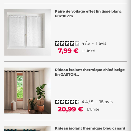
Paire de voilage effet lin tissé blanc
60x90 cm
4
/
5
-
1
avis
7,99 €
L'Unité
Rideau isolant thermique chiné beige
lin GASTON...
4.4
/
5
-
18
avis
20,99 €
L'Unité
Rideau isolant thermique bleu canard