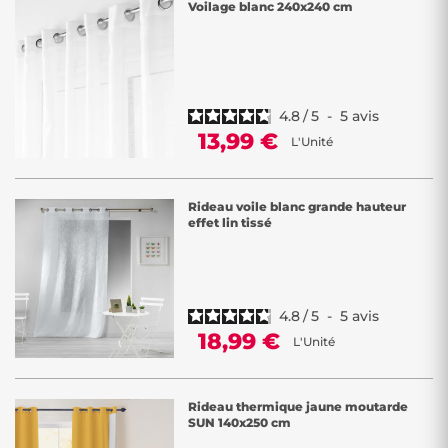
Voilage blanc 240x240 cm
4.8
/
5
-
5
avis
13,99 €
L'Unité
Rideau voile blanc grande hauteur
effet lin tissé
4.8
/
5
-
5
avis
18,99 €
L'Unité
Rideau thermique jaune moutarde
SUN 140x250 cm