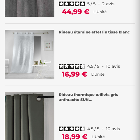
5
/
5
-
2
avis
44,99 €
L'Unité
Rideau étamine effet lin tissé blanc
4.5
/
5
-
10
avis
16,99 €
L'Unité
Rideau thermique œillets gris
anthracite SUN...
4.5
/
5
-
10
avis
18,99 €
L'Unité