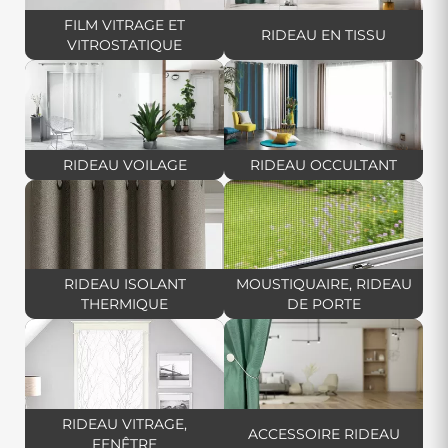
protéger du chaud ou du froid.
FILM VITRAGE ET
RIDEAU EN TISSU
VITROSTATIQUE
Explorez notre vaste
assortiment de rideaux
, stores et accessoires
d'installation chez Décor Discount. Découvrez une variété d'options
pour personnaliser vos fenêtres, décorer un mur ou même séparer
une pièce selon vos envies et besoins. Notre large sélection vous
permet de trouver des solutions esthétiques et fonctionnelles pour
chaque espace de votre maison.
RIDEAU VOILAGE
RIDEAU OCCULTANT
Découvrez le
rideau pas cher
par excellence, ainsi qu'une large
gamme de
tringles à rideaux
. Que vous recherchiez un
rideau court
,
un
rideau grande largeur
, un
rideau bohème
, un
rideau vert d'eau
ou un
rideau gris clair
, vous trouverez le modèle idéal pour votre
intérieur ici !
RIDEAU ISOLANT
MOUSTIQUAIRE, RIDEAU
THERMIQUE
DE PORTE
Chez Décor Discount, nous mettons l'accent sur la diversité de nos
rideaux et stores, offrant des choix adaptés à tous les goûts et toutes
les exigences. Nos accessoires d'installation garantissent une pose
facile et sécurisée, simplifiant ainsi le processus d'embellissement de
vos espaces.
Nos produits apportent une
touche personnalisée à votre maison
.
RIDEAU VITRAGE,
N'attendez plus pour donner vie à vos idées de décoration. Faites
ACCESSOIRE RIDEAU
FENÊTRE