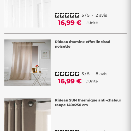
5
/
5
-
2
avis
16,99 €
L'Unité
Rideau étamine effet lin tissé
noisette
5
/
5
-
8
avis
16,99 €
L'Unité
Rideau SUN thermique anti-chaleur
taupe 140x250 cm