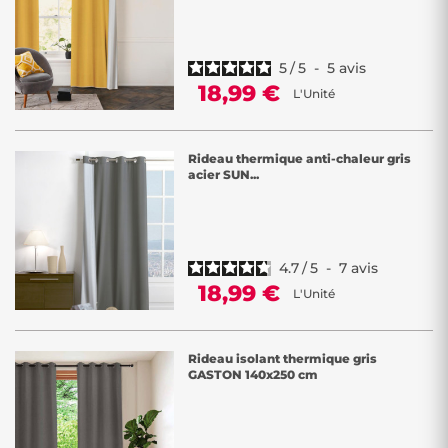
5
/
5
-
5
avis
18,99 €
L'Unité
Rideau thermique anti-chaleur gris
acier SUN...
4.7
/
5
-
7
avis
18,99 €
L'Unité
Rideau isolant thermique gris
GASTON 140x250 cm