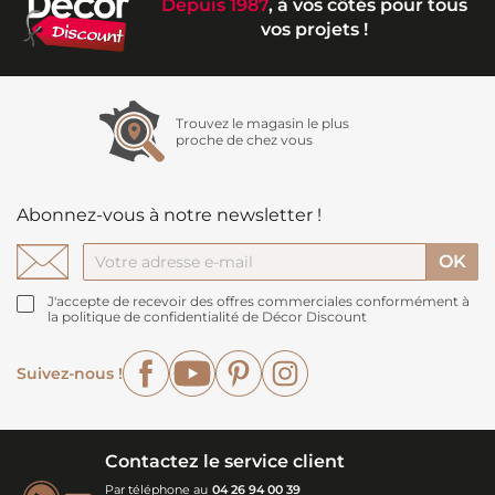
Depuis 1987
, à vos côtés pour tous
vos projets !
Trouvez le magasin le plus
proche de chez vous
Abonnez-vous à notre newsletter !
J'accepte de recevoir des offres commerciales conformément à
la politique de confidentialité de Décor Discount
Facebook
YouTube
Pinterest
Instagram
Suivez-nous !
Contactez le service client
Par téléphone au
04 26 94 00 39