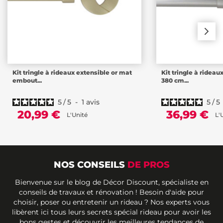
Kit tringle à rideaux extensible or mat
Kit tringle à rideau
embout...
380 cm...
5
/
5
-
1
avis
5
/
5
20,99 €
36,99 €
L'Unité
L'
NOS CONSEILS
DE PROS
Bienvenue sur le blog de Décor Discount, spécialiste en
conseils de travaux et rénovation ! Besoin d'aide pour
choisir, poser ou entretenir un rideau ? Nos experts vous
libèrent ici tous leurs secrets spécial rideau pour avoir les
bons gestes et découvrir les meilleures tendances de