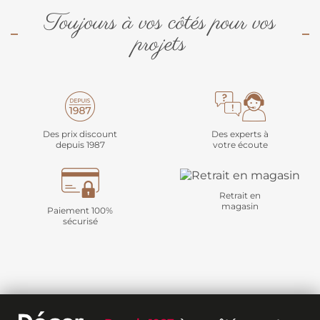
Toujours à vos côtés pour vos
projets
Des prix discount
Des experts à
depuis 1987
votre écoute
Retrait en
magasin
Paiement 100%
sécurisé