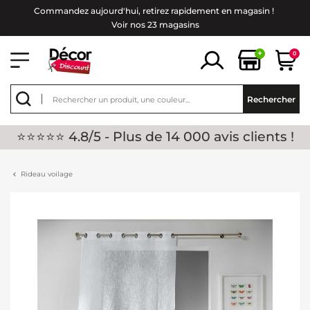
Commandez aujourd'hui, retirez rapidement en magasin !
Voir nos 23 magasins
+
0
Rechercher
⭐⭐⭐⭐⭐ 4.8/5 - Plus de 14 000 avis clients !
Rideau voilage