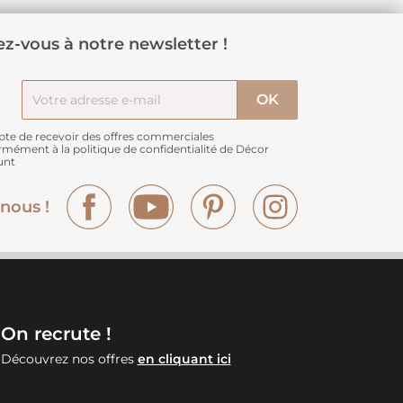
z-vous à notre newsletter !
pte de recevoir des offres commerciales
rmément à
la politique de confidentialité de Décor
unt
Facebook
YouTube
Pinterest
Instagram
nous !
On recrute !
Découvrez nos offres
en cliquant ici