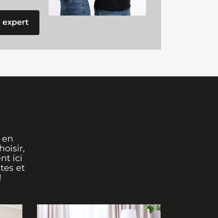
 expert
 en
oisir,
nt ici
tes et
!