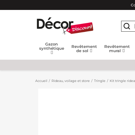
Co
Gazon
Revêtement
Revêtement
synthétique
de sol
mural
Accueil
Rideau, voilage et store
Tringle
Kit tringle ride