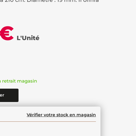
à 210 cm. Diamètre : 19 mm. Il offrira
 €
L'Unité
n retrait magasin
er
Vérifier votre stock en magasin