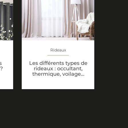
Rideaux
s
Les différents types de
 ?
rideaux : occultant,
thermique, voilage…