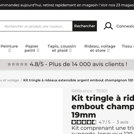
mmandez aujourd'hui, retirez rapidement en magasin !
Voir nos 23 magas
Connexi
Rechercher
Peinture
Papier
Tapis, coussin
Rideau, voilage
Tissu
peint
et plaid
et store
⭐⭐⭐⭐⭐ 4.8/5 - Plus de 14 000 avis clients !
au et voilage
Kit tringle à rideaux extensible argent embout champignon 12
Référence : 79301
Kit tringle à r
embout champi
19mm
4.7
/
5
-
3
avis
Kit comprenant une trin