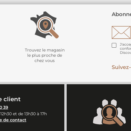
Abonne
J'acce
confo
Trouvez le magasin
Disco
le plus proche de
chez vous
Suivez-
 client
0 39
 12h30 et de 13h30 à 17h
e de contact