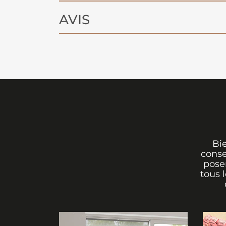
AVIS
Bi
conse
poser
tous 