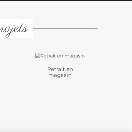
rojets
Retrait en
magasin