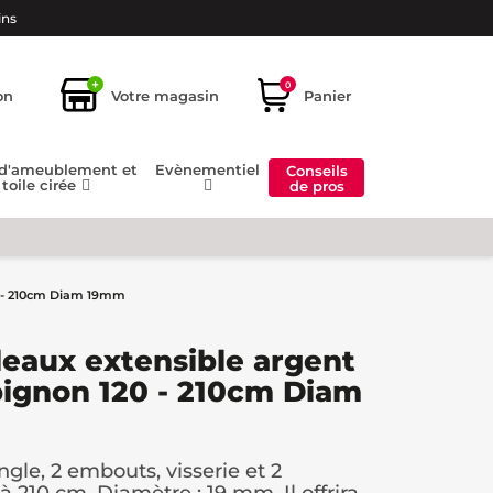
ins
+
0
on
Votre magasin
Panier
 d'ameublement et
Evènementiel
Conseils
toile cirée
de pros
0 - 210cm Diam 19mm
ideaux extensible argent
gnon 120 - 210cm Diam
gle, 2 embouts, visserie et 2