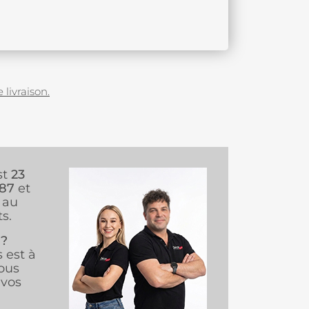
 livraison.
st
23
987
et
au
s.
 ?
s est à
ous
vos