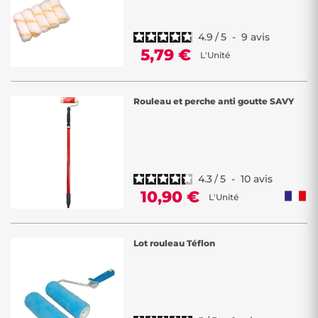
4.9
/
5
-
9
avis
5,79 €
L'Unité
Rouleau et perche anti goutte SAVY
4.3
/
5
-
10
avis
10,90 €
L'Unité
Lot rouleau Téflon