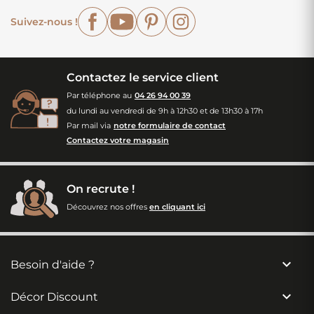
Facebook
YouTube
Pinterest
Instagram
Suivez-nous !
Contactez le service client
Par téléphone au
04 26 94 00 39
du lundi au vendredi de 9h à 12h30 et de 13h30 à 17h
Par mail via
notre formulaire de contact
Contactez votre magasin
On recrute !
Découvrez nos offres
en cliquant ici

Besoin d'aide ?

Décor Discount