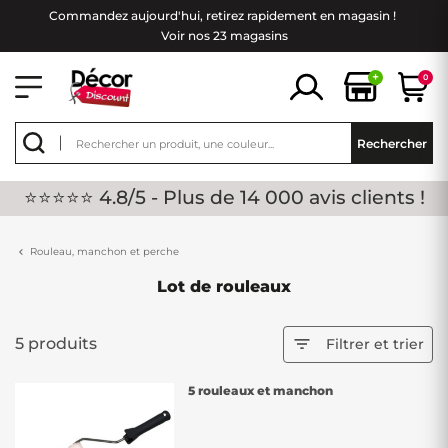
Commandez aujourd'hui, retirez rapidement en magasin !
Voir nos 23 magasins
+
0
Rechercher
⭐⭐⭐⭐⭐ 4.8/5 - Plus de 14 000 avis clients !
Rouleau, manchon et perche
Lot de rouleaux
5 produits

Filtrer et trier
5 rouleaux et manchon