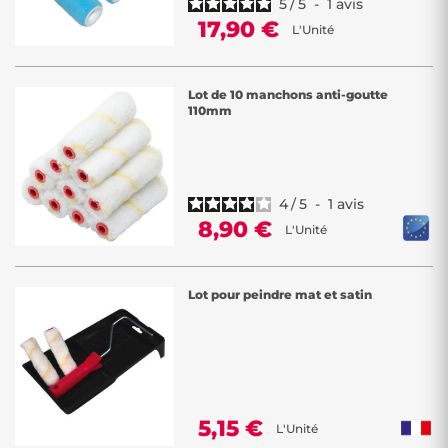
5
/
5
-
1
avis
17,90 €
L'Unité
Lot de 10 manchons anti-goutte
110mm
4
/
5
-
1
avis
8,90 €
L'Unité
Lot pour peindre mat et satin
5,15 €
L'Unité