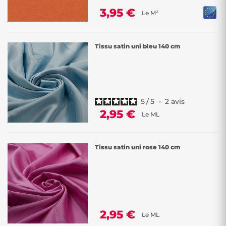
3,95 €
Le M²
Tissu satin uni bleu 140 cm
5
/
5
-
2
avis
2,95 €
Le ML
Tissu satin uni rose 140 cm
2,95 €
Le ML