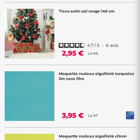
Tissu satin uni rouge 140 cm
4.7
/
5
-
6
avis
2,95 €
Le ML
Moquette rouleau aiguilleté turquoise
2m sans film
3,95 €
Le M²
Moquette rouleau aiguilleté citron