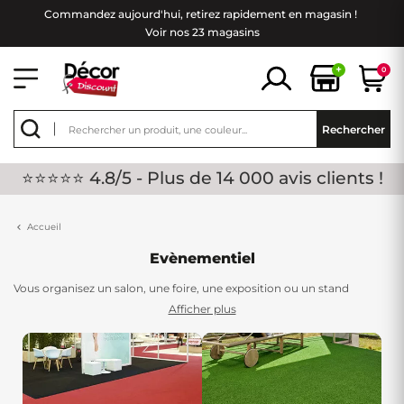
Commandez aujourd'hui, retirez rapidement en magasin !
Voir nos 23 magasins
+
0
Rechercher
⭐⭐⭐⭐⭐ 4.8/5 - Plus de 14 000 avis clients !
Accueil
Evènementiel
Vous organisez un salon, une foire, une exposition ou un stand
professionnel ? Découvrez notre gamme complète d'équipements
Afficher plus
événementiels spécialement sélectionnés pour les professionnels de
l'événementiel. De la
moquette événementielle
aux
gazons
synthétiques de couleur
, en passant par les
tissus décoratifs
, les
murs végétaux artificiels
et les
tasseaux de bois
, nous vous
proposons tous les revêtements nécessaires pour créer des espaces