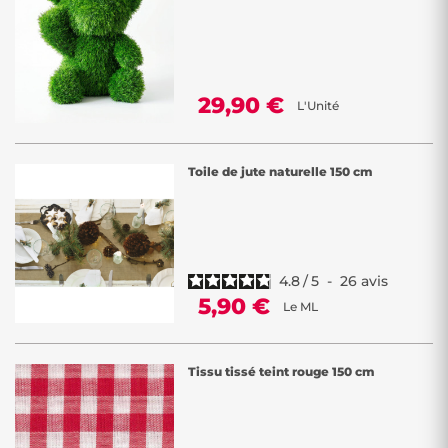
29,90 €
L'Unité
Toile de jute naturelle 150 cm
4.8
/
5
-
26
avis
5,90 €
Le ML
Tissu tissé teint rouge 150 cm