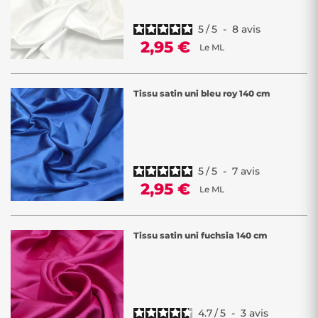
5
/
5
-
8
avis
2,95 €
Le ML
Tissu satin uni bleu roy 140 cm
5
/
5
-
7
avis
2,95 €
Le ML
Tissu satin uni fuchsia 140 cm
4.7
/
5
-
3
avis