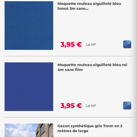
Moquette rouleau aiguilleté bleu
foncé 3m sans...
3,95 €
Le M²
Moquette rouleau aiguilleté bleu roi
4m sans film
3,95 €
Le M²
Gazon synthétique gris 7mm en 2
mètres de large