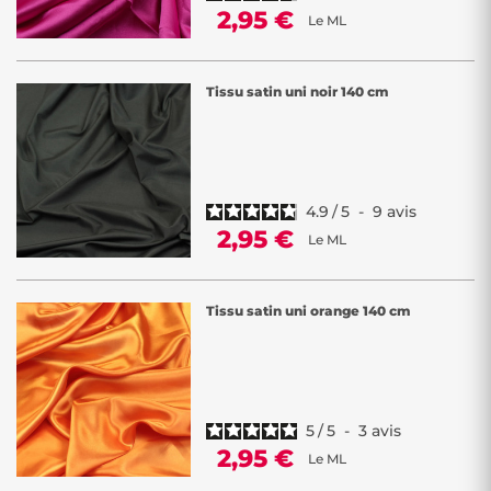
2,95 €
Le ML
Tissu satin uni noir 140 cm
4.9
/
5
-
9
avis
2,95 €
Le ML
Tissu satin uni orange 140 cm
5
/
5
-
3
avis
2,95 €
Le ML