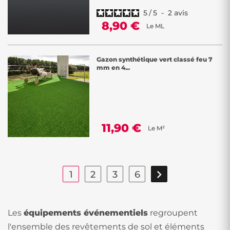
5
/
5
-
2
avis
8,90 €
Le ML
Gazon synthétique vert classé feu 7
mm en 4...
11,90 €
Le M²

1
2
3
6
Les
équipements événementiels
regroupent
l'ensemble des revêtements de sol et éléments