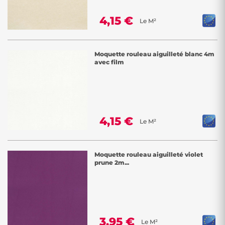
4,15 €
Le M²
Moquette rouleau aiguilleté blanc 4m
avec film
4,15 €
Le M²
Moquette rouleau aiguilleté violet
prune 2m...
3,95 €
Le M²