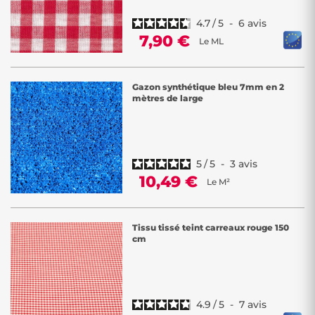
4.7
/
5
-
6
avis
7,90 €
Le ML
Gazon synthétique bleu 7mm en 2
mètres de large
5
/
5
-
3
avis
10,49 €
Le M²
Tissu tissé teint carreaux rouge 150
cm
4.9
/
5
-
7
avis