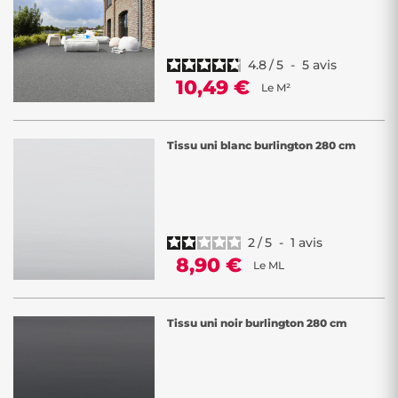
4.8
/
5
-
5
avis
10,49 €
Le M²
Tissu uni blanc burlington 280 cm
2
/
5
-
1
avis
8,90 €
Le ML
Tissu uni noir burlington 280 cm