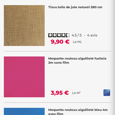
Tissu toile de jute naturel 280 cm
4.5
/
5
-
4
avis
9,90 €
Le ML
Moquette rouleau aiguilleté fuchsia
2m sans film
3,95 €
Le M²
Moquette rouleau aiguilleté bleu 4m
avec film