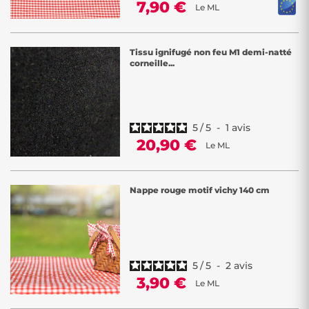
7,90 €
Le ML
Tissu ignifugé non feu M1 demi-natté
corneille...
5
/
5
-
1
avis
20,90 €
Le ML
Nappe rouge motif vichy 140 cm
5
/
5
-
2
avis
3,90 €
Le ML