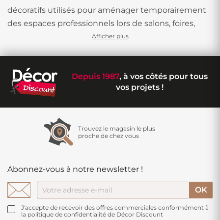
décoratifs utilisés pour aménager temporairement
des espaces professionnels lors de salons, foires,
expositions ou stands. Ces produits doivent
Afficher plus
répondre à des critères spécifiques : installation
rapide, esthétique professionnelle, résistance au
Depuis 1987
, à vos côtés pour tous
passage intensif et conformité aux normes de
vos projets !
sécurité.
Moquette événementielle : la solution
classique
Trouvez le magasin le plus
proche de chez vous
La
moquette événementielle
constitue le
revêtement de sol le plus utilisé dans le secteur
Abonnez-vous à notre newsletter !
professionnel. Conçue pour un usage temporaire
intensif, elle permet de couvrir rapidement de
grandes surfaces tout en offrant un rendu soigné.
J'accepte de recevoir des offres commerciales conformément à
la politique de confidentialité de Décor Discount