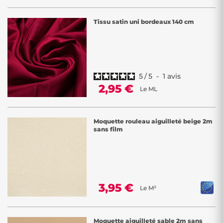
Tissu satin uni bordeaux 140 cm
5
/
5
-
1
avis
2,95 €
Le ML
Moquette rouleau aiguilleté beige 2m
sans film
3,95 €
Le M²
Moquette aiguilleté sable 2m sans