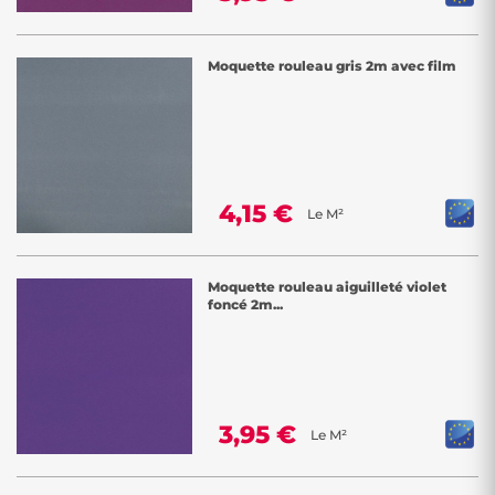
Moquette rouleau gris 2m avec film
4,15 €
Le M²
Moquette rouleau aiguilleté violet
foncé 2m...
3,95 €
Le M²