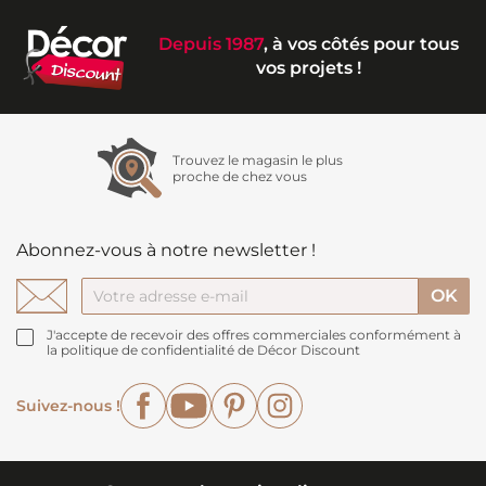
Depuis 1987
, à vos côtés pour tous
vos projets !
Trouvez le magasin le plus
proche de chez vous
Abonnez-vous à notre newsletter !
J'accepte de recevoir des offres commerciales conformément à
la politique de confidentialité de Décor Discount
Facebook
YouTube
Pinterest
Instagram
Suivez-nous !