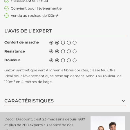
Classement feu Cfl-s1
Convient pour l'évènementiel
Vendu au rouleau de 120m²
L'AVIS DE L'EXPERT
Confort de marche





Résistance





Douceur





Gazon synthétique
vert Allgreen à fibres courtes, classé feu Cfl-s1.
Idéal pour l'évenementiel, se pose rapidement. Vendu au rouleau de
120m² en 4 mètres de large.
CARACTÉRISTIQUES
Décor Discount, c'est
23 magasins depuis 1987
et
plus de 200 experts
au service de nos