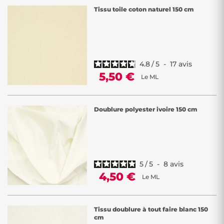
Tissu toile coton naturel 150 cm
4.8
/
5
-
17
avis
5,50 €
Le ML
Doublure polyester ivoire 150 cm
5
/
5
-
8
avis
4,50 €
Le ML
Tissu doublure à tout faire blanc 150
cm