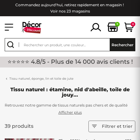
Commandez aujourd'hui, retirez rapidement en magasin !
Voir nos 23 magasins
+
0
Rechercher
⭐⭐⭐⭐⭐ 4.8/5 - Plus de 14 000 avis clients !
Tissu naturel, éponge, lin et toile de jute
Tissu naturel : étamine, nid d'abeille, toile de
jouy...
Retrouvez notre gamme de tissus naturels pas chers et de qualité
chez Décor Discount. Découvrez une sélection de tissus pour habiller,
Afficher plus
meubler et décorer. Voici une gamme dédiée aux tissus naturels
comme le nid d'abeille, l'étamine, la toile de jouy qui offre de
39 produits

Filtrer et trier
nombreuses possibilités. Faites variez les motifs et les couleurs et
laissez libre court à votre créativité pour créer des pièces uniques, et