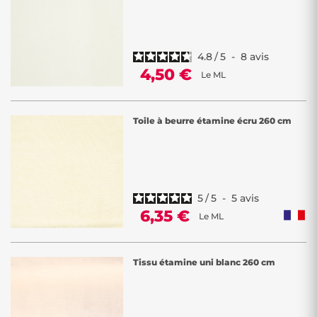
4.8
/
5
-
8
avis
4,50 €
Le ML
Toile à beurre étamine écru 260 cm
5
/
5
-
5
avis
6,35 €
Le ML
Tissu étamine uni blanc 260 cm