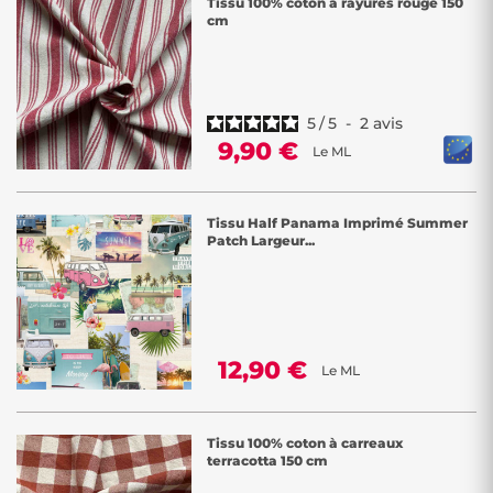
Tissu 100% coton à rayures rouge 150
cela à petit prix.
cm
5
/
5
-
2
avis
9,90 €
Le ML
Tissu Half Panama Imprimé Summer
Patch Largeur...
12,90 €
Le ML
Tissu 100% coton à carreaux
terracotta 150 cm