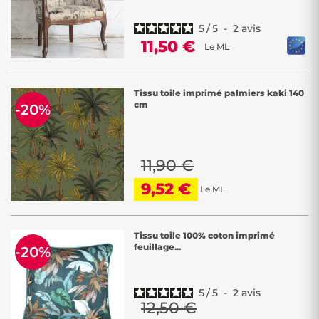
5
/
5
-
2
avis
11,50 €
Le ML
Tissu toile imprimé palmiers kaki 140
cm
-20%
11,90 €
9,52 €
Le ML
Tissu toile 100% coton imprimé
feuillage...
-20%
5
/
5
-
2
avis
12,50 €