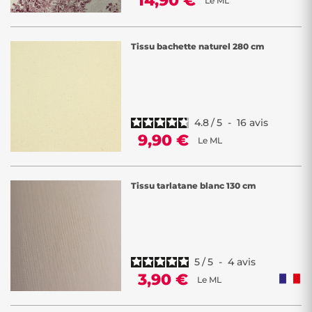
14,90 €
Le ML
Tissu bachette naturel 280 cm
4.8
/
5
-
16
avis
9,90 €
Le ML
Tissu tarlatane blanc 130 cm
5
/
5
-
4
avis
3,90 €
Le ML