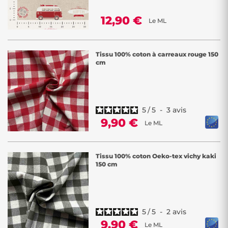
12,90 €
Le ML
Tissu 100% coton à carreaux rouge 150
cm
5
/
5
-
3
avis
9,90 €
Le ML
Tissu 100% coton Oeko-tex vichy kaki
150 cm
5
/
5
-
2
avis
9,90 €
Le ML