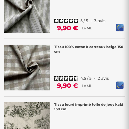
5
/
5
-
3
avis
9,90 €
Le ML
Tissu 100% coton à carreaux beige 150
cm
4.5
/
5
-
2
avis
9,90 €
Le ML
Tissu lourd imprimé toile de jouy kaki
150 cm