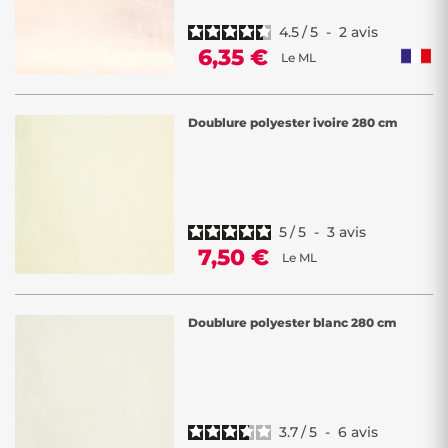
4.5
/
5
-
2
avis
6,35 €
Le ML
Doublure polyester ivoire 280 cm
5
/
5
-
3
avis
7,50 €
Le ML
Doublure polyester blanc 280 cm
3.7
/
5
-
6
avis