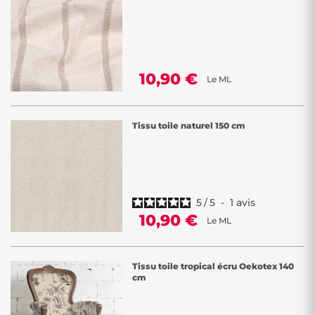
10,90 €
Le ML
Tissu toile naturel 150 cm
5
/
5
-
1
avis
10,90 €
Le ML
Tissu toile tropical écru Oekotex 140
cm