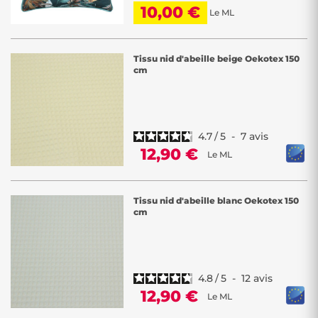
10,00 €
Le ML
Tissu nid d'abeille beige Oekotex 150
cm
4.7
/
5
-
7
avis
12,90 €
Le ML
Tissu nid d'abeille blanc Oekotex 150
cm
4.8
/
5
-
12
avis
12,90 €
Le ML