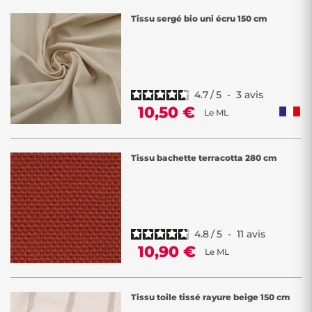
Tissu sergé bio uni écru 150 cm
4.7
/
5
-
3
avis
10,50 €
Le ML
Tissu bachette terracotta 280 cm
4.8
/
5
-
11
avis
10,90 €
Le ML
Tissu toile tissé rayure beige 150 cm