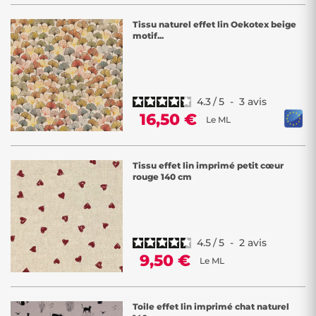
Tissu naturel effet lin Oekotex beige
motif...
4.3
/
5
-
3
avis
16,50 €
Le ML
Tissu effet lin imprimé petit cœur
rouge 140 cm
4.5
/
5
-
2
avis
9,50 €
Le ML
Toile effet lin imprimé chat naturel