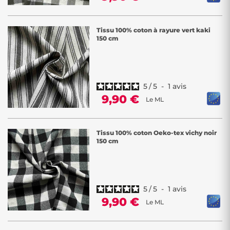
Tissu 100% coton à rayure vert kaki
150 cm
5
/
5
-
1
avis
9,90 €
Le ML
Tissu 100% coton Oeko-tex vichy noir
150 cm
5
/
5
-
1
avis
9,90 €
Le ML