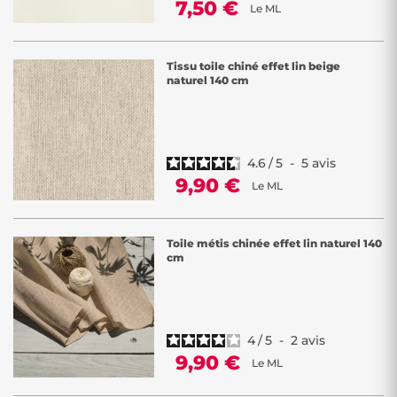
7,50 €
Le ML
Tissu toile chiné effet lin beige
naturel 140 cm
4.6
/
5
-
5
avis
9,90 €
Le ML
Toile métis chinée effet lin naturel 140
cm
4
/
5
-
2
avis
9,90 €
Le ML