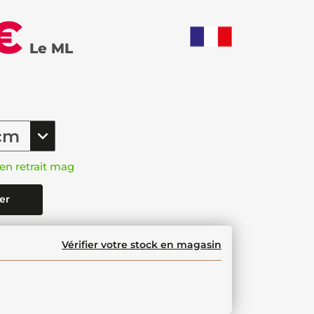
€
Le ML
en retrait mag
er
Vérifier votre stock en magasin