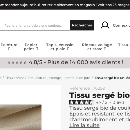
mmandez aujourd'hui, retirez rapidement en magasin !
Voir nos 23 magas
Connexi
Rechercher
Peinture
Papier
Tapis, coussin
Rideau, voilage
Tissu
peint
et plaid
et store
⭐⭐⭐⭐⭐ 4.8/5 - Plus de 14 000 avis clients !
e
Tissu enfant
Tissu naturel, éponge, lin et toile de jute
Tissu sergé bio uni é
Référence : 76299
Tissu sergé bi
4.7
/
5
-
3
avis
Tissu sergé bio de coul
Épais et résistant, ce t
d'ammeublmeent et de.
Lire la suite