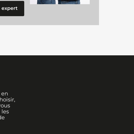
 expert
 en
oisir,
vous
 les
de