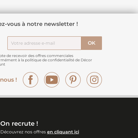
z-vous à notre newsletter !
pte de recevoir des offres commerciales
rmément à
la politique de confidentialité de Décor
unt
Facebook
YouTube
Pinterest
Instagram
nous !
On recrute !
Découvrez nos offres
en cliquant ici