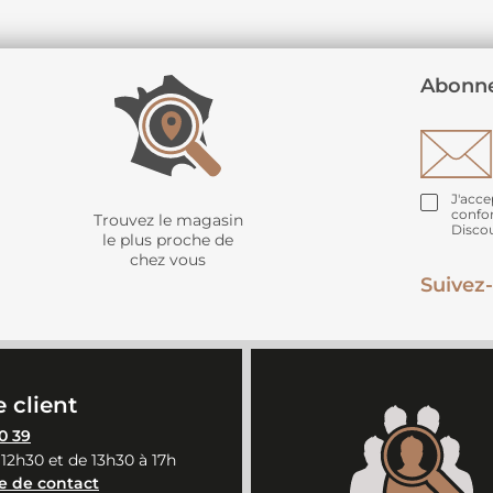
Abonne
J'acce
confo
Trouvez le magasin
Disco
le plus proche de
chez vous
Suivez-
 client
0 39
 12h30 et de 13h30 à 17h
e de contact