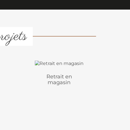
rojets
Retrait en
magasin