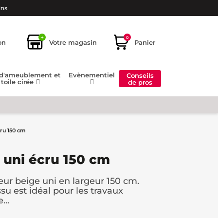
ins
+
0
on
Votre magasin
Panier
 d'ameublement et
Evènementiel
Conseils
toile cirée
de pros
cru 150 cm
o uni écru 150 cm
eur beige uni en largeur 150 cm.
issu est idéal pour les travaux
..