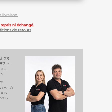
 livraison.
 repris ni échangé.
itions de retours
st
23
987
et
au
s.
 ?
s est à
ous
vos