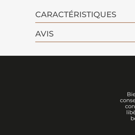
CARACTÉRISTIQUES
AVIS
Bi
conse
con
lib
b