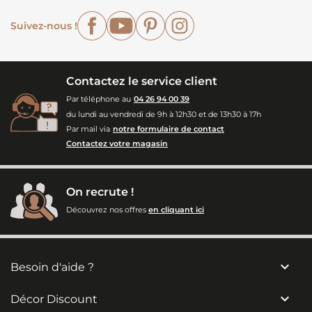
Facebook
YouTube
Pinterest
Instagram
Suivez-nous !
Contactez le service client
Par téléphone au
04 26 94 00 39
du lundi au vendredi de 9h à 12h30 et de 13h30 à 17h
Par mail via
notre formulaire de contact
Contactez votre magasin
On recrute !
Découvrez nos offres
en cliquant ici

Besoin d'aide ?

Décor Discount