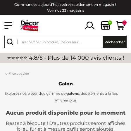
Commandez aujourd'hui, retirez rapidement en magasin !
Voir nos 23 magasins
+
0
Rechercher
⭐⭐⭐⭐⭐ 4.8/5 - Plus de 14 000 avis clients !
Frise et galon
Galon
Explorez notre étendue gamme de
galons
, des éléments à la fois
abordables et d'une qualité exceptionnelle, disponibles chez Décor
Afficher plus
Discount. Le
galon
, avec sa capacité discrète à habiller et décorer un
mur, offre une finition élégante à votre intérieur ! Sélectionnez le
Aucun produit disponible pour le moment
galon qui vous convient parmi notre large choix de références à des
prix imbattables. Cette surface plate à motifs ajoutera une nouvelle
Restez à l'écoute ! D'autres produits seront affichés
touche décorative distinctive à votre espace intérieur.
ici au fur et à mesure qu'ils seront ajoutés.