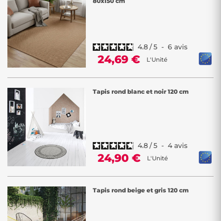
80x150 cm
Nos tapis extérieurs bravent pluie, soleil intense et variations
climatiques. Matériaux résistants à l'humidité, séchage rapide,
entretien minimal : profitez de la beauté décorative saison après
saison avec une tranquillité d'esprit totale.
4.8
/
5
-
6
avis
CONFORT EXTÉRIEUR GARANTI
24,69 €
L'Unité
Surfaces douces sous les pieds, stabilité parfaite, formats adaptés aux
espaces outdoor : ces tapis transforment terrasses et balcons en
véritables extensions du salon. Finies les sensations désagréables de
Tapis rond blanc et noir 120 cm
sol froid ou rugueux lors de vos moments détente extérieurs.
STYLES POUR TOUS GOÛTS
Rayures fraîches, motifs exotiques, couleurs vives ou tons naturels :
l'outdoor se décore selon vos envies ! Notre collection marie
esthétiques tendance et praticité quotidienne pour créer des
4.8
/
5
-
4
avis
ambiances extérieures accueillantes et personnalisées selon votre
24,90 €
L'Unité
style de vie.
Complétez l'ambiance avec notre
gamme complète de tapis
pour
Tapis rond beige et gris 120 cm
jouer les continuités déco entre intérieur et extérieur.
Style outdoor, résistance garantie, prix Décor Discount : décorez