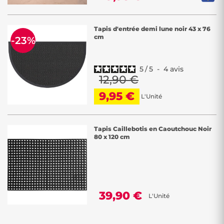
Tapis d'entrée demi lune noir 43 x 76
cm
-23%
5
/
5
-
4
avis
12,90 €
9,95 €
L'Unité
Tapis Caillebotis en Caoutchouc Noir
80 x 120 cm
39,90 €
L'Unité