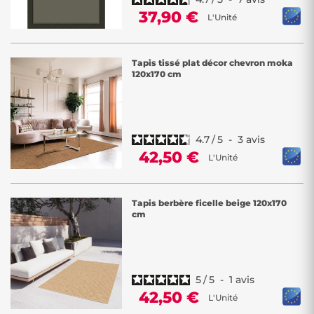
37,90 €
L'Unité
Tapis tissé plat décor chevron moka
120x170 cm
4.7
/
5
-
3
avis
42,50 €
L'Unité
Tapis berbère ficelle beige 120x170
cm
5
/
5
-
1
avis
42,50 €
L'Unité