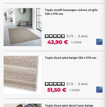
Tapis motif losanges crème et gris
120 x 170 cm
5
/
5
-
2
avis
43,90 €
L'Unité
Tapis tissé plat beige 120 x 170 cm
5
/
5
-
2
avis
51,50 €
L'Unité
Tapis tissé plat demi lune beige