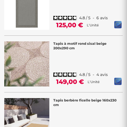
4.8
/
5
-
6
avis
125,00 €
L'Unité
Tapis à motif rond sisal beige
200x290 cm
4.8
/
5
-
4
avis
149,00 €
L'Unité
Tapis berbère ficelle beige 160x230
cm