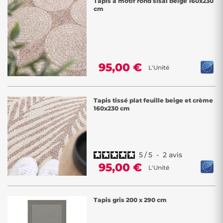
Tapis à motif rond sisal beige 160x230
cm
95,00 €
L'Unité
Tapis tissé plat feuille beige et crème
160x230 cm
5
/
5
-
2
avis
95,00 €
L'Unité
Tapis gris 200 x 290 cm