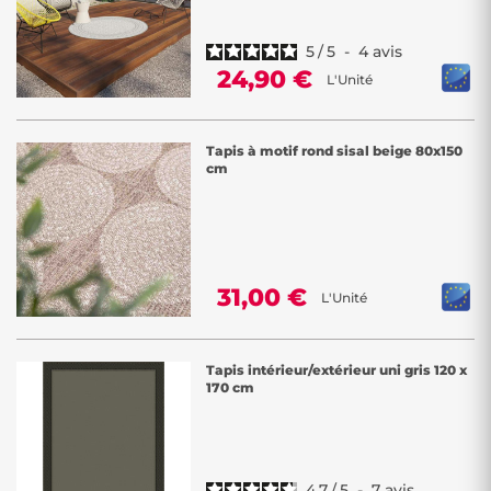
dehors comme dedans !
5
/
5
-
4
avis
24,90 €
L'Unité
Tapis à motif rond sisal beige 80x150
cm
31,00 €
L'Unité
Tapis intérieur/extérieur uni gris 120 x
170 cm
4.7
/
5
-
7
avis