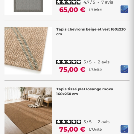
4.7
/
5
-
7
avis
65,00 €
L'Unité
Tapis chevrons beige et vert 160x230
cm
5
/
5
-
2
avis
75,00 €
L'Unité
Tapis tissé plat losange moka
160x230 cm
5
/
5
-
2
avis
75,00 €
L'Unité