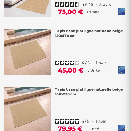
4.6
/
5
-
5
avis
75,00 €
L'Unité
Tapis tissé plat ligne naturelle beige
120x170 cm
4
/
5
-
1
avis
45,00 €
L'Unité
Tapis tissé plat ligne naturelle beige
160x230 cm
5
/
5
-
1
avis
79,95 €
L'Unité