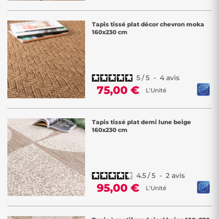
Tapis tissé plat décor chevron moka
160x230 cm
5
/
5
-
4
avis
75,00 €
L'Unité
Tapis tissé plat demi lune beige
160x230 cm
4.5
/
5
-
2
avis
95,00 €
L'Unité