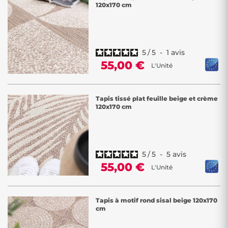
120x170 cm
5
/
5
-
1
avis
55,00 €
L'Unité
Tapis tissé plat feuille beige et crème
120x170 cm
5
/
5
-
5
avis
55,00 €
L'Unité
Tapis à motif rond sisal beige 120x170
cm