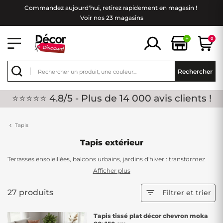
Commandez aujourd'hui, retirez rapidement en magasin !
Voir nos 23 magasins
+
0
Rechercher
⭐⭐⭐⭐⭐ 4.8/5 - Plus de 14 000 avis clients !
Tapis
Tapis extérieur
Terrasses ensoleillées, balcons urbains, jardins d'hiver : transformez
vos espaces extérieurs avec les tapis outdoor de Décor Discount.
Afficher plus
Spécialement conçus pour l'extérieur, nos revêtements résistent
parfaitement aux intempéries tout en apportant confort et style à vos
27 produits

Filtrer et trier
moments en plein air.
Tapis tissé plat décor chevron moka
RÉSISTANCE TOUTES SAISONS