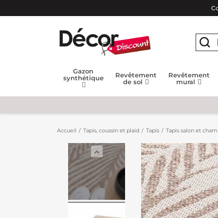
Co
Gazon
Revêtement
Revêtement
synthétique
de sol
mural
Accueil
Tapis, coussin et plaid
Tapis
Tapis salon et cha