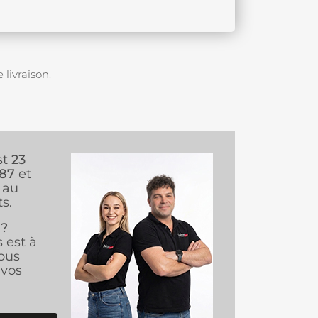
 livraison.
st
23
987
et
au
s.
 ?
s est à
ous
vos