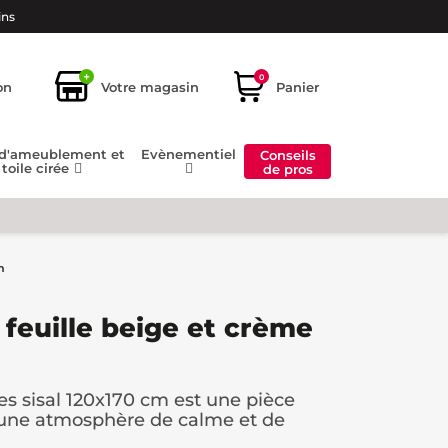
ins
+
0
on
Votre magasin
Panier
 d'ameublement et
Evènementiel
Conseils
toile cirée
de pros
m
t feuille beige et crème
lles sisal 120x170 cm est une pièce
 une atmosphère de calme et de