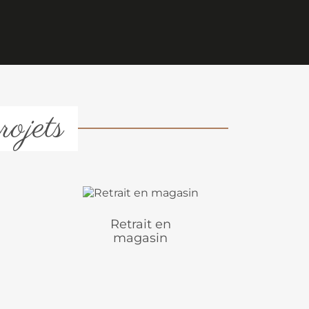
rojets
Retrait en
magasin