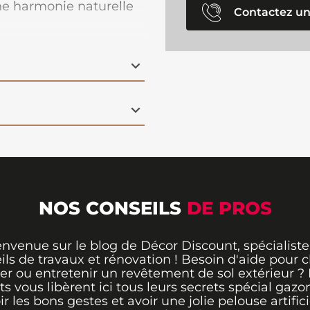
e harmonie naturelle
Contactez un
 styles de décoration
.
nature, ajoutent une
onçu pour être à la fois
is est idéal pour un
ur, s’adaptant
e ou votre terrasse.
joutant ce
tapis
hétique avec élégance !
NOS CONSEILS
DE PROS
envenue sur le blog de Décor Discount, spécialiste
ils de travaux et rénovation ! Besoin d'aide pour ch
er ou entretenir un revêtement de sol extérieur ?
ts vous libèrent ici tous leurs secrets spécial gazo
ir les bons gestes et avoir une jolie pelouse artifici