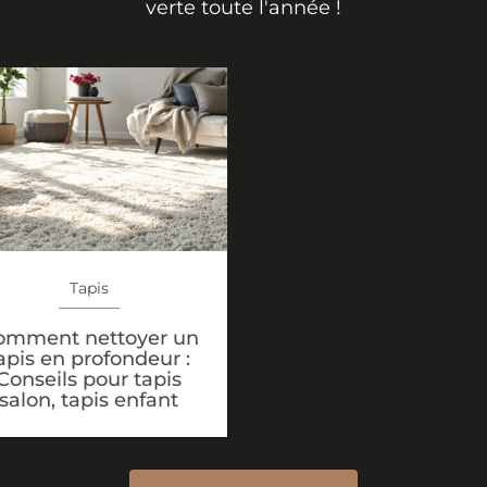
verte toute l'année !
Tapis
omment nettoyer un
apis en profondeur :
Conseils pour tapis
salon, tapis enfant