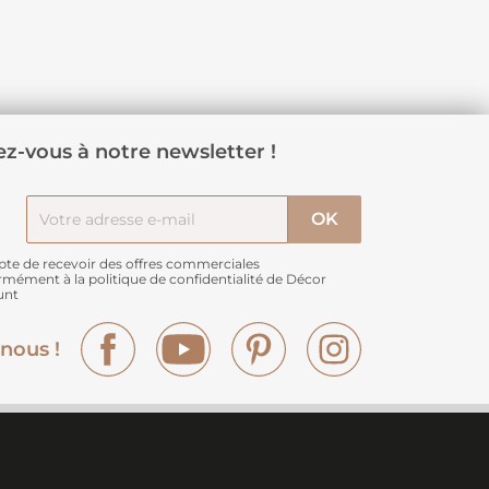
z-vous à notre newsletter !
pte de recevoir des offres commerciales
rmément à
la politique de confidentialité de Décor
unt
Facebook
YouTube
Pinterest
Instagram
nous !