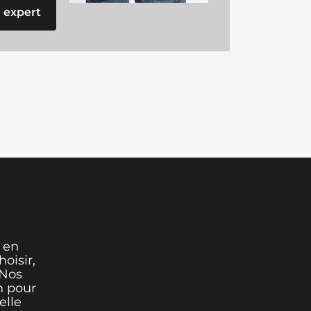
 expert
 en
oisir,
 Nos
n pour
elle