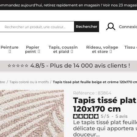
mmandez aujourd'hui, retirez rapidement en magasin !
Voir nos 23 magas
Connexi
Rechercher
Peinture
Papier
Tapis, coussin
Rideau, voilage
Tissu
peint
et plaid
et store
⭐⭐⭐⭐⭐ 4.8/5 - Plus de 14 000 avis clients !
mbre
Tapis coloré ou à motifs
Tapis tissé plat feuille beige et crème 120x170 c
Référence : 83864
Tapis tissé pla
120x170 cm
5
/
5
-
5
avis
Le tapis tissé plat feui
délicate qui apportera
douceur...