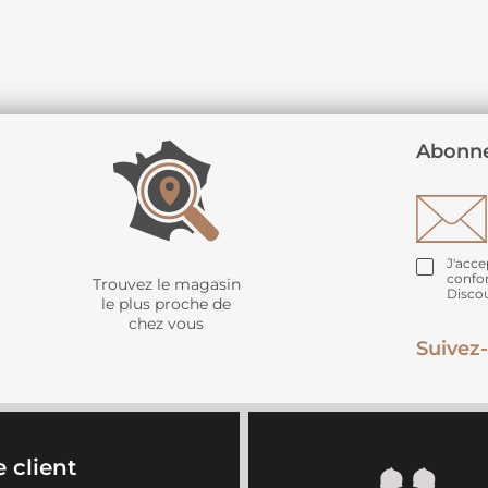
Abonne
J'acce
confo
Trouvez le magasin
Disco
le plus proche de
chez vous
Suivez-
 client