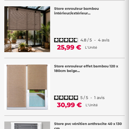
Store enrouleur bambou
intérieur/extérieur...
4.8
/
5
-
4
avis
25,99 €
L'Unité
Store enrouleur effet bambou 120 x
180cm beige...
5
/
5
-
1
avis
30,99 €
L'Unité
Store pvc vénitien anthracite 40 x 130
cm