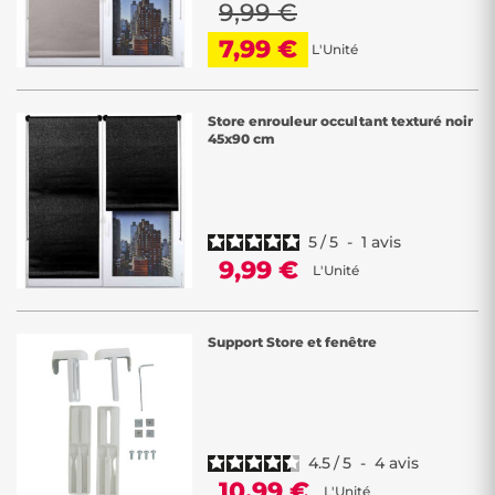
9,99 €
7,99 €
L'Unité
Store enrouleur occultant texturé noir
45x90 cm
5
/
5
-
1
avis
9,99 €
L'Unité
Support Store et fenêtre
4.5
/
5
-
4
avis
10,99 €
L'Unité