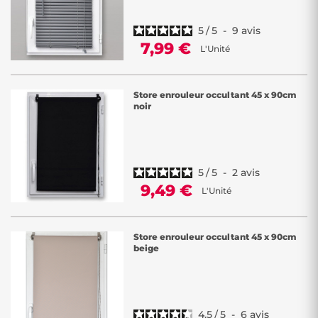
5
/
5
-
9
avis
7,99 €
L'Unité
Store enrouleur occultant 45 x 90cm
noir
5
/
5
-
2
avis
9,49 €
L'Unité
Store enrouleur occultant 45 x 90cm
beige
4.5
/
5
-
6
avis