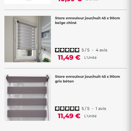
Store enrouleur jour/nuit 45 x 90cm
beige chiné
5
/
5
-
4
avis
11,49 €
L'Unité
Store enrouleur jour/nuit 45 x 90cm
gris béton
5
/
5
-
1
avis
11,49 €
L'Unité