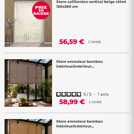
Store californien vertical beige chiné
150x260 cm
56,59 €
L'Unité
Store enrouleur bambou
intérieur/extérieur...
5
/
5
-
1
avis
58,99 €
L'Unité
Store enrouleur bambou
intérieur/extérieur...