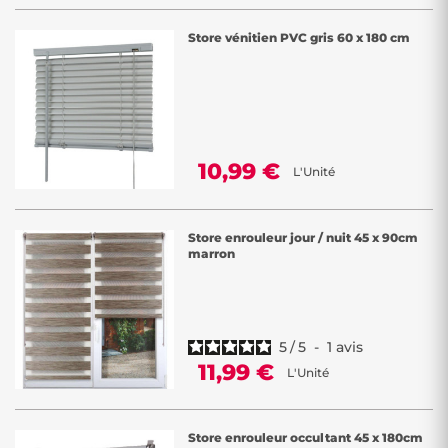
Store vénitien PVC gris 60 x 180 cm
10,99 €
L'Unité
Store enrouleur jour / nuit 45 x 90cm
marron
5
/
5
-
1
avis
11,99 €
L'Unité
Store enrouleur occultant 45 x 180cm