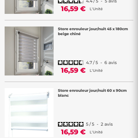
4.4
/
5
-
5
avis
16,59 €
L'Unité
Store enrouleur jour/nuit 45 x 180cm
beige chiné
4.7
/
5
-
6
avis
16,59 €
L'Unité
Store enrouleur jour/nuit 60 x 90cm
blanc
5
/
5
-
2
avis
16,59 €
L'Unité