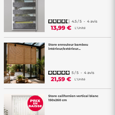
4.5
/
5
-
4
avis
13,99 €
L'Unité
Store enrouleur bambou
intérieur/extérieur...
5
/
5
-
4
avis
21,59 €
L'Unité
Store californien vertical blanc
150x260 cm