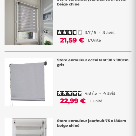
beige chiné
3.7
/
5
-
3
avis
21,59 €
L'Unité
Store enrouleur occultant 90 x 180cm
gris
4.8
/
5
-
4
avis
22,99 €
L'Unité
Store enrouleur jour/nuit 75 x 180cm
beige chiné