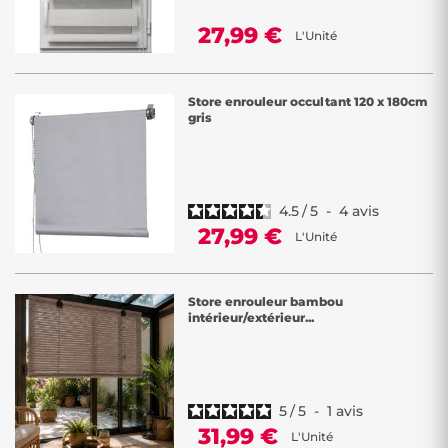
27,99 €
L'Unité
Store enrouleur occultant 120 x 180cm
gris
4.5
/
5
-
4
avis
27,99 €
L'Unité
Store enrouleur bambou
intérieur/extérieur...
5
/
5
-
1
avis
31,99 €
L'Unité