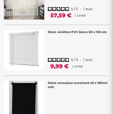
5
/
5
-
1
avis
57,59 €
L'Unité
Store vénitien PVC blanc 60 x 130 cm
5
/
5
-
1
avis
9,99 €
L'Unité
Store enrouleur occultant 45 x 180cm
noir