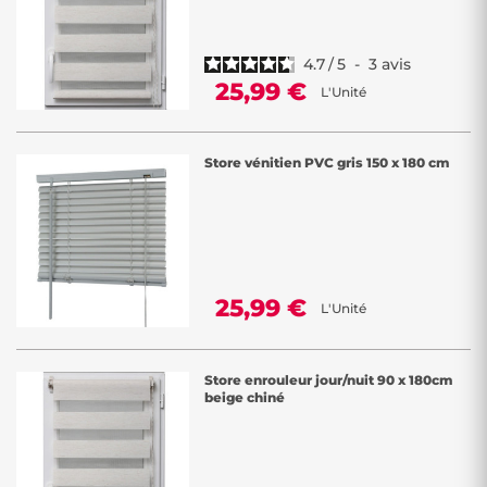
4.7
/
5
-
3
avis
25,99 €
L'Unité
Store vénitien PVC gris 150 x 180 cm
25,99 €
L'Unité
Store enrouleur jour/nuit 90 x 180cm
beige chiné