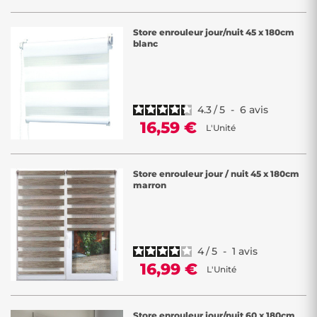
Store enrouleur jour/nuit 45 x 180cm
blanc
4.3
/
5
-
6
avis
16,59 €
L'Unité
Store enrouleur jour / nuit 45 x 180cm
marron
4
/
5
-
1
avis
16,99 €
L'Unité
Store enrouleur jour/nuit 60 x 180cm