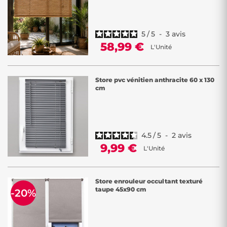
5
/
5
-
3
avis
58,99 €
L'Unité
Store pvc vénitien anthracite 60 x 130
cm
4.5
/
5
-
2
avis
9,99 €
L'Unité
Store enrouleur occultant texturé
taupe 45x90 cm
-20%