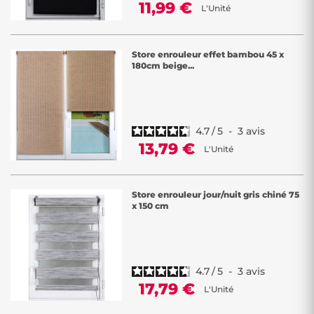
11,99 €
L'Unité
Store enrouleur effet bambou 45 x
180cm beige...
4.7
/
5
-
3
avis
13,79 €
L'Unité
Store enrouleur jour/nuit gris chiné 75
x 150 cm
4.7
/
5
-
3
avis
17,79 €
L'Unité