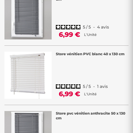
5
/
5
-
4
avis
6,99 €
L'Unité
Store vénitien PVC blanc 40 x 130 cm
5
/
5
-
1
avis
6,99 €
L'Unité
Store pvc vénitien anthracite 50 x 130
cm