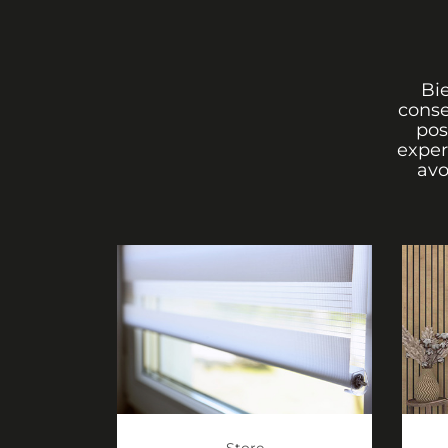
Bi
conse
pos
exper
avo