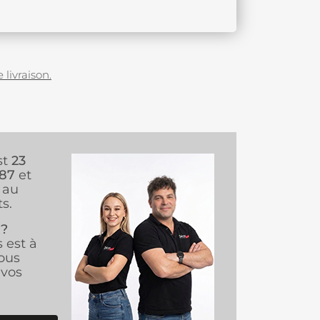
 livraison.
st
23
987
et
au
s.
 ?
s est à
ous
vos