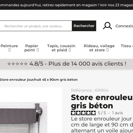
mmandez aujourd'hui, retirez rapidement en magasin !
Voir nos 23 magas
Connexi
Rechercher
Peinture
Papier
Tapis, coussin
Rideau, voilage
Tissu
peint
et plaid
et store
⭐⭐⭐⭐⭐ 4.8/5 - Plus de 14 000 avis clients !
Store enrouleur jour/nuit 45 x 90cm gris béton
Référence : 69904
Store enrouleu
gris béton
5
/
5
-
1
avis
Le store enrouleur jou
cm de large et 90 cm d
alternant un voile ajouré