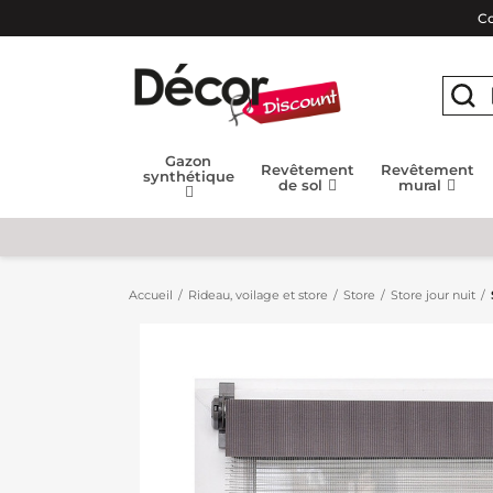
Co
Gazon
Revêtement
Revêtement
synthétique
de sol
mural
Accueil
Rideau, voilage et store
Store
Store jour nuit