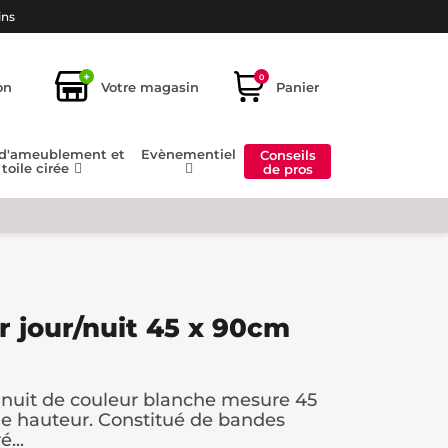
ins
+
0
on
Votre magasin
Panier
 d'ameublement et
Evènementiel
Conseils
toile cirée
de pros
r jour/nuit 45 x 90cm
r nuit de couleur blanche mesure 45
e hauteur. Constitué de bandes
...