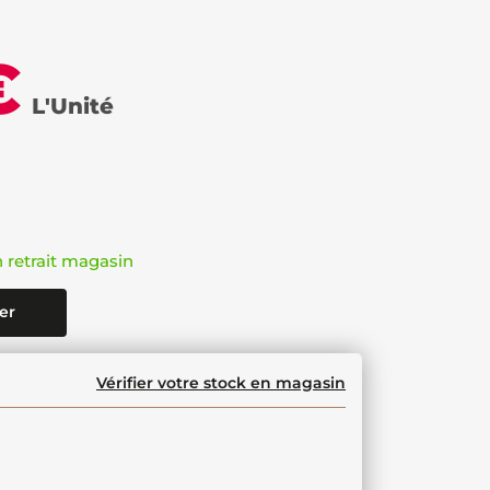
€
L'Unité
n retrait magasin
er
Vérifier votre stock en magasin