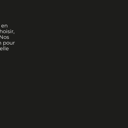
 en
oisir,
 Nos
n pour
elle