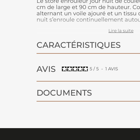
Le store enrouleur jour nuit de cou
cm de large et 90 cm de hauteur. C
alternant un voile ajouré et un tissu 
nuit s’enroule continuellement auto
permettant un double positionneme
Lire la suite
Superposition du voile sur voile = gr
transparence. Superposition du tissu 
CARACTÉRISTIQUES
tissu = opacité et faible luminosité.
AVIS
5
/
5
-
1
AVIS
DOCUMENTS